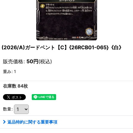
(2026/A)ガードベント【C】{26RCB01-065}《白》
販売価格
:
50
円
(税込)
重み
:
1
在庫数 84枚
数量
:
返品特約に関する重要事項