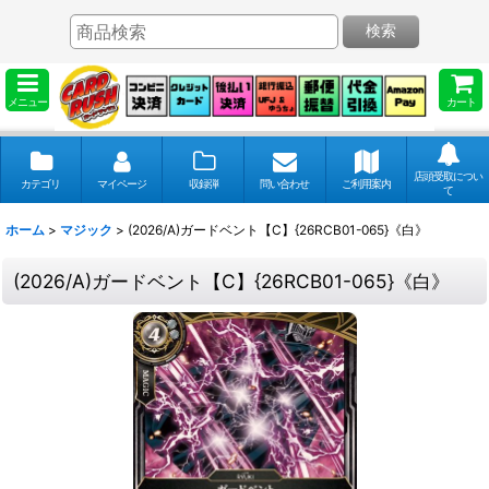
検索
メニュー
カート
店頭受取につい
カテゴリ
マイページ
収録弾
問い合わせ
ご利用案内
て
ホーム
>
マジック
>
(2026/A)ガードベント【C】{26RCB01-065}《白》
(2026/A)ガードベント【C】{26RCB01-065}《白》