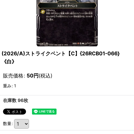
(2026/A)ストライクベント【C】{26RCB01-066}
《白》
販売価格
:
50
円
(税込)
重み
:
1
在庫数 96枚
数量
: