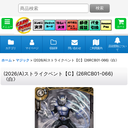
検索
メニュー
カート
店頭受取につい
カテゴリ
マイページ
収録弾
問い合わせ
ご利用案内
て
ホーム
>
マジック
>
(2026/A)ストライクベント【C】{26RCB01-066}《白》
(2026/A)ストライクベント【C】{26RCB01-066}
《白》