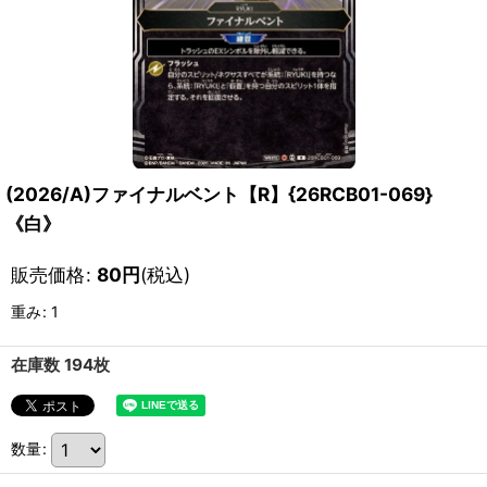
(2026/A)ファイナルベント【R】{26RCB01-069}
《白》
販売価格
:
80
円
(税込)
重み
:
1
在庫数 194枚
数量
: