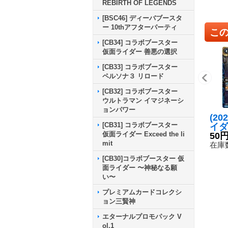
REBIRTH OF LEGENDS
[BSC46] ディーバブースタ
ー 10thアフターパーティ
こ
[CB34] コラボブースター
仮面ライダー 善悪の選択
[CB33] コラボブースター
ペルソナ３ リロード
[CB32] コラボブースター
ウルトラマン イマジネーシ
ョンパワー
(20
[CB31] コラボブースター
イダ
仮面ライダー Exceed the li
ンビ
50
mit
ベル
在庫数
RCB
[CB30]コラボブースター 仮
《青
面ライダー 〜神秘なる願
い〜
プレミアムカードコレクシ
ョン三賢神
エターナルプロモパック V
ol.1