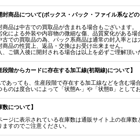
開封商品について(ボックス・パック・ファイル系などの
封商品は中古での買取品が含まれる場合もございます。
劣化による外装や内容物の微細な傷、品質変化がある場
中古での買取品の為、パック系商品は通常の封入率とは
封商品の性質上、返品・交換はお受け出来ません。
入、ご購入後に開封される場合は以上を必ずご理解頂い
産段階からカードに存在する加工線(初期線)について】
Aであっても、生産段階で存在する加工線などを含む場
つものは度合いによって「状態A-」や「状態B」として
庫数について】
ページに表示されている在庫数は通販サイト上の在庫数
りますのでご注意ください。