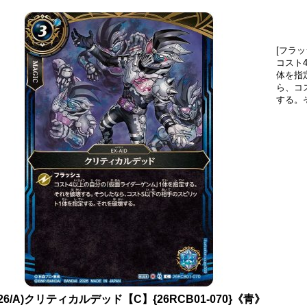
[フラッ
コスト
体を指
ら、コ
する。
026/A)クリティカルデッド【C】{26RCB01-070}《青》