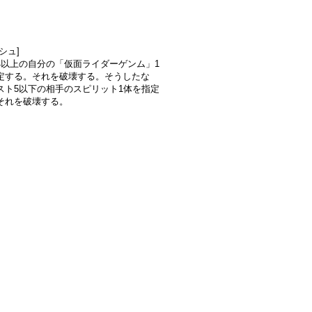
シュ]
4以上の自分の「仮面ライダーゲンム」1
定する。それを破壊する。そうしたな
スト5以下の相手のスピリット1体を指定
それを破壊する。