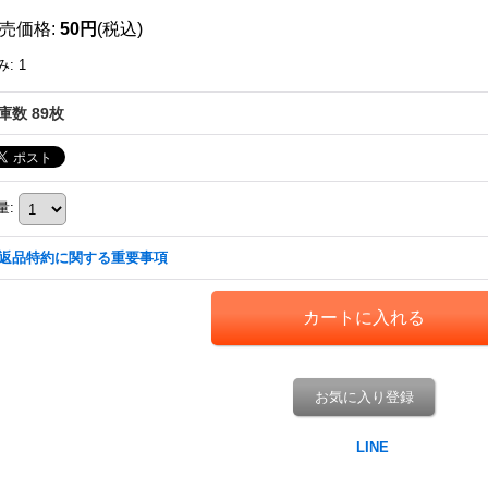
売価格
:
50円
(税込)
み
:
1
庫数 89枚
量
:
返品特約に関する重要事項
お気に入り登録