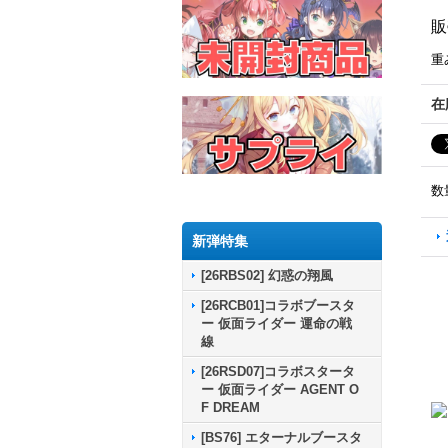
販
重
在
数
新弾特集
[26RBS02] 幻惑の翔風
[26RCB01]コラボブースタ
ー 仮面ライダー 運命の戦
線
[26RSD07]コラボスタータ
ー 仮面ライダー AGENT O
F DREAM
[BS76] エターナルブースタ