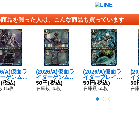
の商品を買った人は、こんな商品も買っています
26/A)仮面ラ
(2026/A)仮面ラ
(2026/A)仮面ラ
(2
ーゲンムゾ
イダーゲンムア
イダーブレイブ
イ
ゲーマーレ
円
(税込)
クションゲーマ
50円
(税込)
クエストゲーマ
50円
(税込)
ド
50
X【C】{26
ーレベル0【C】
ーレベル2【C】
ー
 86枚
在庫数 86枚
在庫数 65枚
在庫
01-045}
{26RCB01-042}
{26RCB01-044}
【C
》
《青》
《青》
1-