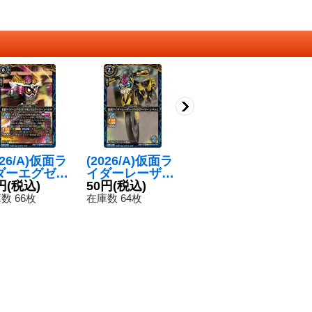
026/A)仮面ラ
(2026/A)仮面ラ
(2026/A)仮面ラ
(
ダーエグゼイ
イダーレーザー
イダースナイプ
イ
マキシマムゲ
円
(税込)
バイクゲーマー
50円
(税込)
ハンターシュー
50円
(税込)
ス
5
マーレベル99
レベル2【C】{2
ティングゲーマ
ー
数 66枚
在庫数 64枚
在庫数 58枚
在
】{26RCB0
6RCB01-040}
ーレベル5(フル
【
052}《青》
《青》
ドラゴン)【C】
1
{26RCB01-043}
《青》