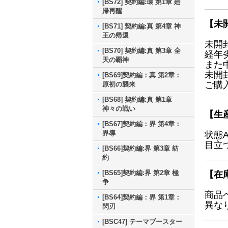
[BS72] 契約編:環 第1章 廻
帰再醒
【未
[BS71] 契約編:真 第4章 神
王の帰還
未開
[BS70] 契約編:真 第3章 全
経年
天の覇神
また
未開
[BS69]契約編：真 第2章：
ご購
原初の襲来
[BS68] 契約編:真 第1章
神々の戦い
【生
[BS67]契約編：界 第4章：
界導
状態
目立
[BS66]契約編:界 第3章 紡
約
[BS65]契約編:界 第2章 極
【在
争
商品
[BS64]契約編：界 第1章：
異な
閃刃
[BSC47] テーマブースター