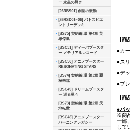
ー 永皇の輝き
[26RBS01] 創世の鼓動
[26RSD01~06] バトスピエ
ントリーデッキ
[BS75] 契約編:環 第4章 英
雄傑集
【商
[BSC51] ディーバブースタ
●カ
ー メモリアルレコード
●ス
[BSC50] アニメブースター
RESONATING STARS
●デ
[BS74] 契約編:環 第3章 覇
極来臨
●プ
[BSC49] ドリームブースタ
ー 巡る星々
【商
[BS73] 契約編:環 第2章 天
地転世
●パ
※商
[BSC48] アニメブースター
一部
バーニングレガシー
して