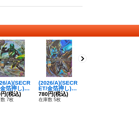
026/A)(SECR
(2026/A)(SECR
(2026/A)(SECR
(2
/金箔押し)仮
ET/金箔押し)仮
ET/金箔押し)仮
E
ライダーゼッ
0円
(税込)
面ライダーゼッ
780円
(税込)
面ライダーゼッ
1,480円
(税込)
面
1
エスプリムバ
ツテクノロムマ
ツパラダイムワ
ツ
数 7枚
在庫数 5枚
在庫数 2枚
在
ア【C-SEC】
シーナリー【C-
ンダー【M-SE
ラ
6RSD07-008}
SEC】{26RSD0
C】{26RSD07-0
E
紫》
7-006}《紫》
10}《紫》
-