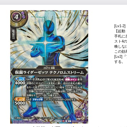
[Lv1
【起動
手札に
スト4
喚しな
この効
[Lv2
する。