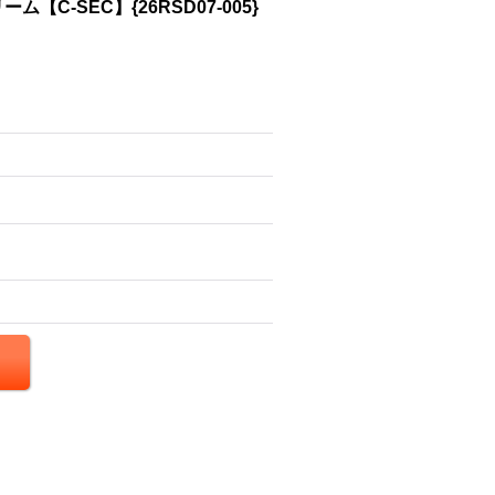
【C-SEC】{26RSD07-005}