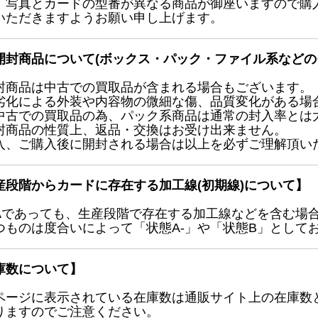
、写真とカードの型番が異なる商品が御座いますので購
いただきますようお願い申し上げます。
開封商品について(ボックス・パック・ファイル系などの
封商品は中古での買取品が含まれる場合もございます。
劣化による外装や内容物の微細な傷、品質変化がある場
中古での買取品の為、パック系商品は通常の封入率とは
封商品の性質上、返品・交換はお受け出来ません。
入、ご購入後に開封される場合は以上を必ずご理解頂い
産段階からカードに存在する加工線(初期線)について】
Aであっても、生産段階で存在する加工線などを含む場
つものは度合いによって「状態A-」や「状態B」として
庫数について】
ページに表示されている在庫数は通販サイト上の在庫数
りますのでご注意ください。