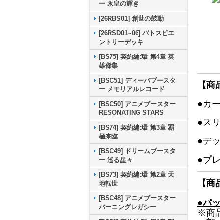
ー 永皇の輝き
[26RBS01] 創世の鼓動
[26RSD01~06] バトスピエ
ントリーデッキ
[BS75] 契約編:環 第4章 英
雄傑集
[BSC51] ディーバブースタ
【商
ー メモリアルレコード
●カ
[BSC50] アニメブースター
RESONATING STARS
●ス
[BS74] 契約編:環 第3章 覇
極来臨
●デ
[BSC49] ドリームブースタ
●プ
ー 巡る星々
[BS73] 契約編:環 第2章 天
【商
地転世
[BSC48] アニメブースター
●パ
バーニングレガシー
※商