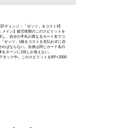
-2]【Fチェンジ：「ゼッツ」＆コスト4】
：メイン】疲労状態のこのスピリットを
戻し、自分の手札の異なるカード名でコ
の「ゼッツ」1枚をコストを支払わずに召
ければならない。自身は同じカード名の
果をターンに1回しか使えない。
]『アタック中』このスピリットをBP+2000