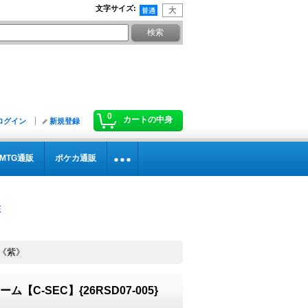
文字サイズ
:
0
カートの中身
ログイン
新規登録
MTG通販
ポケカ通販
}《紫》
【C-SEC】{26RSD07-005}