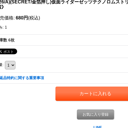
026/A)(SECRET/金箔押し)仮面ライダーゼッツテクノロムストリーム
紫》
売価格
:
680円
(税込)
み
:
1
庫数 6枚
量
:
返品特約に関する重要事項
お気に入り登録