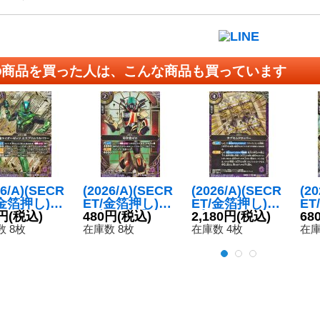
の商品を買った人は、こんな商品も買っています
26/A)(SECR
(2026/A)(SECR
(2026/A)(SECR
(2
/金箔押し)仮
ET/金箔押し)司
ET/金箔押し)カ
ET
イダーゼッ
円
(税込)
令官ゼロ【C-S
480円
(税込)
プセムドロッパ
2,180円
(税込)
面
68
スプリムリ
EC】{26RSD07
ー【C-SEC】{2
ツ
 8枚
在庫数 8枚
在庫数 4枚
在庫
リー【C-S
-001}《紫》
6RSD07-012}
リ
{26RSD07
《紫》
{2
07}《紫》
《