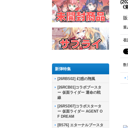
(2
《
販
重
在
数
新弾特集
[26RBS02] 幻惑の翔風
[26RCB01]コラボブースタ
ー 仮面ライダー 運命の戦
線
[26RSD07]コラボスタータ
ー 仮面ライダー AGENT O
F DREAM
[BS76] エターナルブースタ