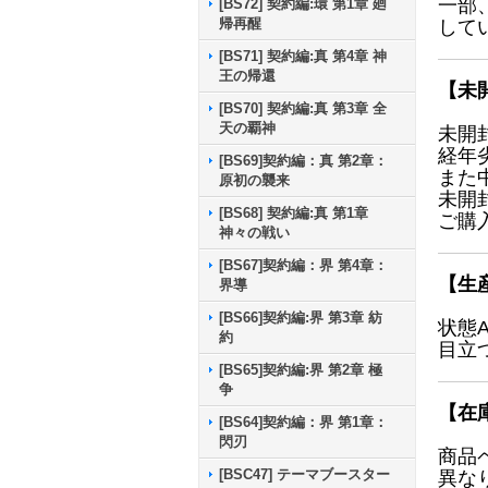
一部
[BS72] 契約編:環 第1章 廻
帰再醒
して
[BS71] 契約編:真 第4章 神
王の帰還
【未
[BS70] 契約編:真 第3章 全
天の覇神
未開
経年
[BS69]契約編：真 第2章：
また
原初の襲来
未開
[BS68] 契約編:真 第1章
ご購
神々の戦い
[BS67]契約編：界 第4章：
【生
界導
[BS66]契約編:界 第3章 紡
状態
約
目立
[BS65]契約編:界 第2章 極
争
【在
[BS64]契約編：界 第1章：
閃刃
商品
[BSC47] テーマブースター
異な