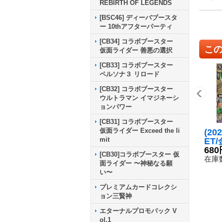
REBIRTH OF LEGENDS
[BSC46] ディーバブースタ
ー 10thアフターパーティ
[CB34] コラボブースター
こ
仮面ライダー 善悪の選択
[CB33] コラボブースター
ペルソナ３ リロード
[CB32] コラボブースター
ウルトラマン イマジネーシ
ョンパワー
[CB31] コラボブースター
仮面ライダー Exceed the li
(20
mit
ET
面ラ
680
[CB30]コラボブースター 仮
ツエ
在庫数
面ライダー 〜神秘なる願
カバ
い〜
EC】
-0
プレミアムカードコレクシ
ョン三賢神
エターナルプロモパック V
ol.1