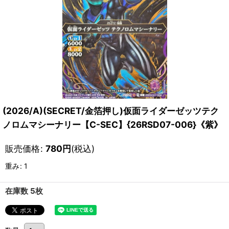
(2026/A)(SECRET/金箔押し)仮面ライダーゼッツテク
ノロムマシーナリー【C-SEC】{26RSD07-006}《紫》
販売価格
:
780
円
(税込)
重み
:
1
在庫数 5枚