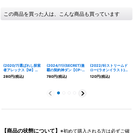
この商品を買った人は、こんな商品も買っています
(2020/7)選ばれし探索
(2024/11)(SECRET)激
(2022/9)ストリームド
者アレックス【M】
覇の契約神ダン【CP-
ロー(ラオンイラスト)
{BS52-RV007}《多》
SEC】{BS70-CP01}
【C】{BS60-096}
280
円
(税込)
780
円
(税込)
120
円
(税込)
《赤》
《青》
【商品の状態について】
※初めて購入される方は必ずご確