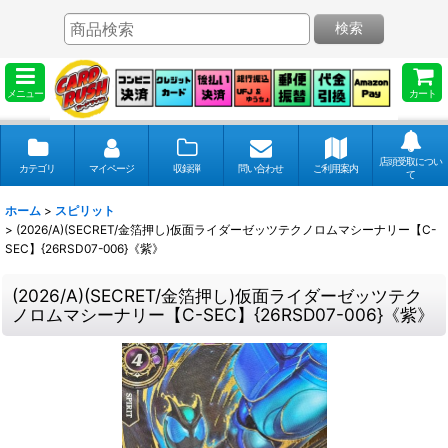
検索
メニュー
カート
店頭受取につい
カテゴリ
マイページ
収録弾
問い合わせ
ご利用案内
て
ホーム
>
スピリット
>
(2026/A)(SECRET/金箔押し)仮面ライダーゼッツテクノロムマシーナリー【C-
SEC】{26RSD07-006}《紫》
(2026/A)(SECRET/金箔押し)仮面ライダーゼッツテク
ノロムマシーナリー【C-SEC】{26RSD07-006}《紫》