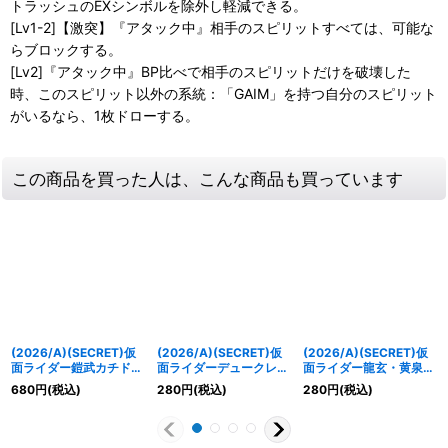
トラッシュのEXシンボルを除外し軽減できる。
[Lv1-2]【激突】『アタック中』相手のスピリットすべては、可能な
らブロックする。
[Lv2]『アタック中』BP比べで相手のスピリットだけを破壊した
時、このスピリット以外の系統：「GAIM」を持つ自分のスピリット
がいるなら、1枚ドローする。
この商品を買った人は、こんな商品も買っています
(2026/A)(SECRET)仮
(2026/A)(SECRET)仮
(2026/A)(SECRET)仮
面ライダー鎧武カチドキ
面ライダーデュークレモ
面ライダー龍玄・黄泉ヨ
アームズ【R-SEC】
ンエナジーアームズ
モツヘグリアームズ
680
円
(税込)
280
円
(税込)
280
円
(税込)
{26RCB01-011}《赤》
【M-SEC】{26RCB01-
【M-SEC】{26RCB01-
014}《赤》
015}《赤》