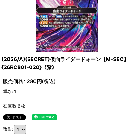
(2026/A)(SECRET)仮面ライダードォーン【M-SEC】
{26RCB01-020}《紫》
販売価格
:
280
円
(税込)
重み
:
1
在庫数 2枚
数量
: