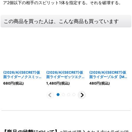
ア2個以下の相手のスピリット1体を指定する。それを破壊する。
この商品を買った人は、こんな商品も買っています
(2026/A)(SECRET)仮
(2026/A)(SECRET)仮
(2026/A)(SECRET)仮
面ライダーノクスミッド
面ライダーゼッツエクス
面ライダーゾルダ【M-
ナイトシャドウ【M-
ドリーム【X-SEC】
SEC】{26RCB01-035}
680
円
(税込)
1,480
円
(税込)
480
円
(税込)
SEC】{26RCB01-022}
{26RCB01-X03}《紫》
《白》
《紫》