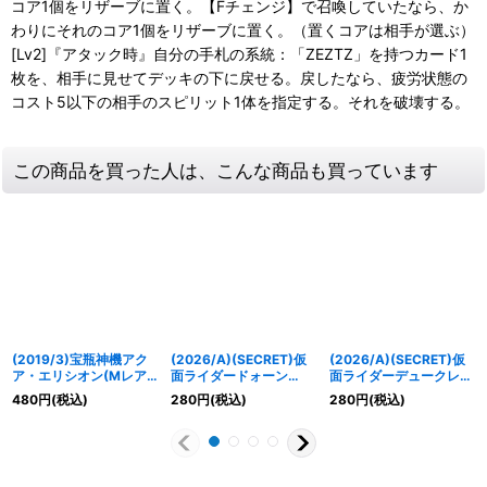
コア1個をリザーブに置く。【Fチェンジ】で召喚していたなら、か
わりにそれのコア1個をリザーブに置く。（置くコアは相手が選ぶ）
[Lv2]『アタック時』自分の手札の系統：「ZEZTZ」を持つカード1
枚を、相手に見せてデッキの下に戻せる。戻したなら、疲労状態の
コスト5以下の相手のスピリット1体を指定する。それを破壊する。
この商品を買った人は、こんな商品も買っています
(2019/3)宝瓶神機アク
(2026/A)(SECRET)仮
(2026/A)(SECRET)仮
ア・エリシオン(Mレア
面ライダードォーン
面ライダーデュークレモ
仕様/光導デッキCB収
【M-SEC】{26RCB01-
ンエナジーアームズ
480
円
(税込)
280
円
(税込)
280
円
(税込)
録)【X】{BS39-
020}《紫》
【M-SEC】{26RCB01-
RVX04}《白》
014}《赤》