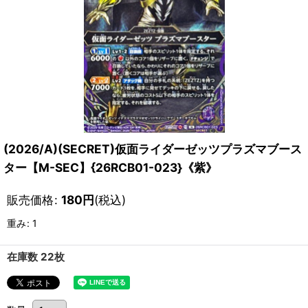
(2026/A)(SECRET)仮面ライダーゼッツプラズマブース
ター【M-SEC】{26RCB01-023}《紫》
販売価格
:
180
円
(税込)
重み
:
1
在庫数 22枚