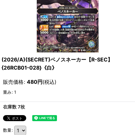
(2026/A)(SECRET)ベノスネーカー【R-SEC】
{26RCB01-028}《白》
販売価格
:
480
円
(税込)
重み
:
1
在庫数 7枚
数量
: