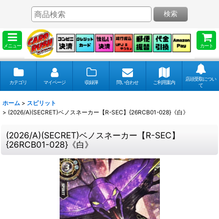
検索
メニュー
カート
店頭受取につい
カテゴリ
マイページ
収録弾
問い合わせ
ご利用案内
て
ホーム
>
スピリット
>
(2026/A)(SECRET)ベノスネーカー【R-SEC】{26RCB01-028}《白》
(2026/A)(SECRET)ベノスネーカー【R-SEC】
{26RCB01-028}《白》