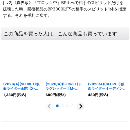
[Lv2]《真界放》『ブロック中』BP比べで相手のスピリットだけを
破壊した時、回復状態のBP3000以下の相手のスピリット1体を指定
する。それを手札に戻す。
この商品を買った人は、こんな商品も買っています
(2026/A)(SECRET)仮
(2026/A)(SECRET)ド
(2026/A)(SECRET)仮
面ライダー王蛇【X-
ラグレッダー【M-
面ライダーオーディン
SEC】{26RCB01-X04}
SEC】{26RCB01-031}
【M-SEC】{26RCB01-
1,380
円
(税込)
680
円
(税込)
480
円
(税込)
《白》
《白》
038}《白》