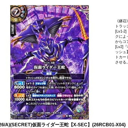
《継召
トラッ
[Lv1
クによ
からコ
[Lv
ッシュ
トカー
させる
026/A)(SECRET)仮面ライダー王蛇【X-SEC】{26RCB01-X04