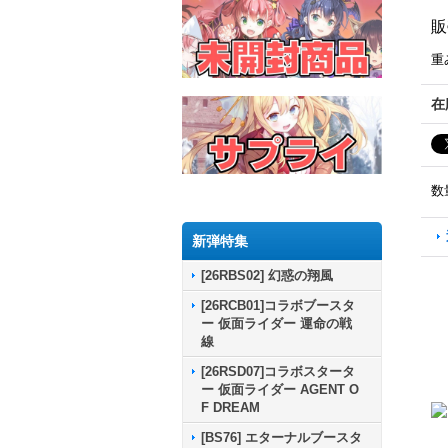
販
重
在
数
新弾特集
[26RBS02] 幻惑の翔風
[26RCB01]コラボブースタ
ー 仮面ライダー 運命の戦
線
[26RSD07]コラボスタータ
ー 仮面ライダー AGENT O
F DREAM
[BS76] エターナルブースタ