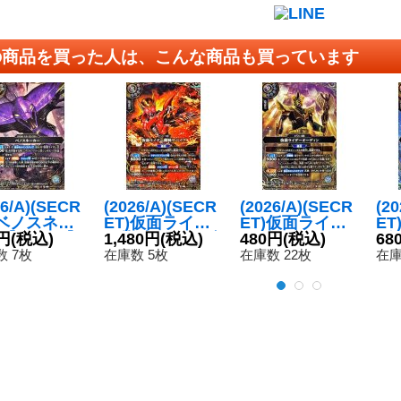
の商品を買った人は、こんな商品も買っています
26/A)(SECR
(2026/A)(SECR
(2026/A)(SECR
(2
)ベノスネー
ET)仮面ライダ
ET)仮面ライダ
E
【R-SEC】
円
(税込)
ー龍騎サバイブ
1,480円
(税込)
ーオーディン
480円
(税込)
ダ
68
RCB01-028}
【X-SEC】{26R
【M-SEC】{26
{2
 7枚
在庫数 5枚
在庫数 22枚
在庫
》
CB01-X05}
RCB01-038}
《
《白》
《白》