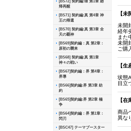
[BS72] 契約編:環 第1章 廻
帰再醒
【未
[BS71] 契約編:真 第4章 神
王の帰還
未開
[BS70] 契約編:真 第3章 全
経年
天の覇神
また
未開
[BS69]契約編：真 第2章：
ご購
原初の襲来
[BS68] 契約編:真 第1章
神々の戦い
【生
[BS67]契約編：界 第4章：
界導
状態
目立
[BS66]契約編:界 第3章 紡
約
[BS65]契約編:界 第2章 極
【在
争
商品
[BS64]契約編：界 第1章：
異な
閃刃
[BSC47] テーマブースター