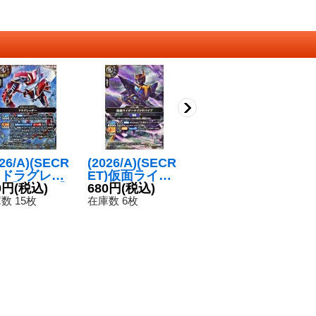
026/A)(SECR
(2026/A)(SECR
(2026/A)(SECR
(2
T)ドラグレッ
ET)仮面ライダ
ET)仮面ライダ
E
ー【M-SEC】
0円
(税込)
ーナイトサバイ
680円
(税込)
ーゾルダ【M-S
480円
(税込)
ー
2
6RCB01-031}
ブ【R-SEC】{2
EC】{26RCB01
ニ
数 15枚
在庫数 6枚
在庫数 20枚
在
白》
6RCB01-037}
-035}《白》
【
《白》
R
《