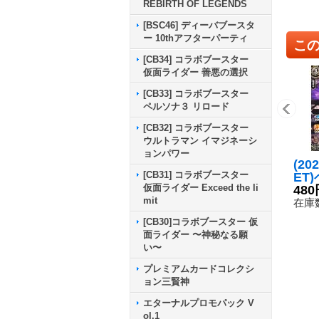
REBIRTH OF LEGENDS
[BSC46] ディーバブースタ
ー 10thアフターパーティ
こ
[CB34] コラボブースター
仮面ライダー 善悪の選択
[CB33] コラボブースター
ペルソナ３ リロード
[CB32] コラボブースター
ウルトラマン イマジネーシ
ョンパワー
(20
[CB31] コラボブースター
ET
仮面ライダー Exceed the li
カー
480
mit
{26
在庫数
《白
[CB30]コラボブースター 仮
面ライダー 〜神秘なる願
い〜
プレミアムカードコレクシ
ョン三賢神
エターナルプロモパック V
ol.1