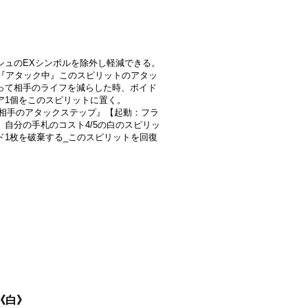
》
シュのEXシンボルを除外し軽減できる。
-2]『アタック中』このスピリットのアタッ
って相手のライフを減らした時、ボイド
ア1個をこのスピリットに置く。
2]『相手のアタックステップ』【起動：フラ
】自分の手札のコスト4/5の白のスピリッ
ド1枚を破棄する_このスピリットを回復
。
}《白》