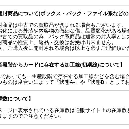
開封商品について(ボックス・パック・ファイル系などの
封商品は中古での買取品が含まれる場合もございます。
劣化による外装や内容物の微細な傷、品質変化がある場
中古での買取品の為、パック系商品は通常の封入率とは
封商品の性質上、返品・交換はお受け出来ません。
入、ご購入後に開封される場合は以上を必ずご理解頂い
産段階からカードに存在する加工線(初期線)について】
Aであっても、生産段階で存在する加工線などを含む場
つものは度合いによって「状態A-」や「状態B」として
庫数について】
ページに表示されている在庫数は通販サイト上の在庫数
りますのでご注意ください。