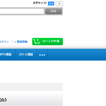
文字サイズ
:
0
カートの中身
ログイン
新規登録
MTG通販
ポケカ通販
}《白》