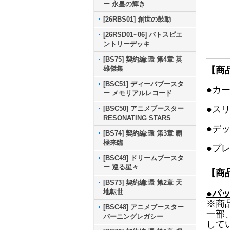
ー 永皇の輝き
[26RBS01] 創世の鼓動
[26RSD01~06] バトスピエ
ントリーデッキ
[BS75] 契約編:環 第4章 英
雄傑集
【商
[BSC51] ディーバブースタ
●カ
ー メモリアルレコード
●ス
[BSC50] アニメブースター
RESONATING STARS
●デ
[BS74] 契約編:環 第3章 覇
極来臨
●プ
[BSC49] ドリームブースタ
ー 巡る星々
【商
[BS73] 契約編:環 第2章 天
地転世
●パ
※商
[BSC48] アニメブースター
一部
バーニングレガシー
して