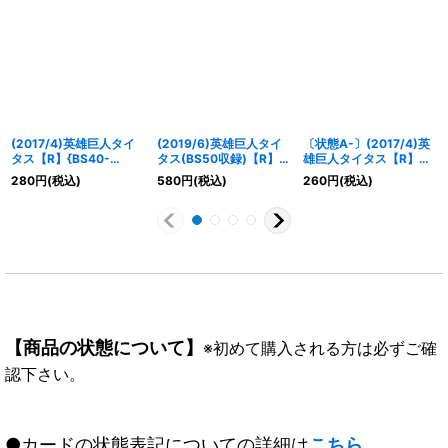
(2017/4)英雄巨人タイ
(2019/6)英雄巨人タイ
〔状態A-〕(2017/4)英
タス【R】{BS40-
タス(BS50収録)【R】
雄巨人タイタス【R】
RV012}《青》
{BS40-RV012}《青》
{BS40-RV012}《青》
280
円
(税込)
580
円
(税込)
260
円
(税込)
【商品の状態について】
※初めて購入される方は必ずご確
認下さい。
●カードの状態表記についての詳細は
こちら