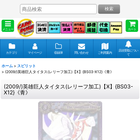
検索
メニュー
カート
店頭受取につい
カテゴリ
マイページ
収録弾
問い合わせ
ご利用案内
て
ホーム
>
スピリット
>
(2009/)英雄巨人タイタス(レリーフ加工)【X】{BS03-X12}《青》
(2009/)英雄巨人タイタス(レリーフ加工)【X】{BS03-
X12}《青》