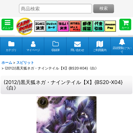
検索
メニュー
カート
店頭受取につい
カテゴリ
マイページ
収録弾
問い合わせ
ご利用案内
て
ホーム
>
スピリット
>
(2012/)黒天狐ネガ・ナインテイル【X】{BS20-X04}《白》
(2012/)黒天狐ネガ・ナインテイル【X】{BS20-X04}
《白》