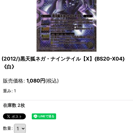
(2012/)黒天狐ネガ・ナインテイル【X】{BS20-X04}
《白》
販売価格
:
1,080
円
(税込)
重み
:
1
在庫数 2枚
数量
: