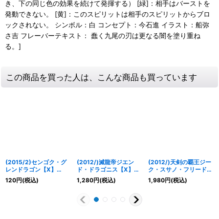
き、下の同じ色の効果を続けて発揮する） [緑]：相手はバーストを
発動できない。 [黄]：このスピリットは相手のスピリットからブロ
ックされない。 シンボル：白 コンセプト：今石進 イラスト：船弥
さ吉 フレーバーテキスト： 蠢く九尾の刃は更なる闇を塗り重ね
る。]
この商品を買った人は、こんな商品も買っています
(2015/2)センゴク・グ
(2012/)滅龍帝ジエン
(2012/)天剣の覇王ジー
レンドラゴン【X】
ド・ドラゴニス【X】
ク・スサノ・フリード
{SD29-X01}《赤》
{BS20-X01}《赤》
【X】{BS17-X01}
120
円
(税込)
1,280
円
(税込)
1,980
円
(税込)
《赤》