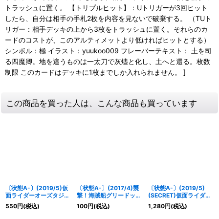
トラッシュに置く。 【トリプルヒット】：Uトリガーが3回ヒット
したら、自分は相手の手札2枚を内容を見ないで破棄する。 （TUト
リガー：相手デッキの上から3枚をトラッシュに置く。それらのカ
ードのコストが、このアルティメットより低ければヒットとする）
シンボル：極 イラスト：yuukoo009 フレーバーテキスト： 土を司
る四魔卿。地を這うものは一太刀で灰燼と化し、土へと還る。枚数
制限 このカードはデッキに1枚までしか入れられません。 ]
この商品を買った人は、こんな商品も買っています
〔状態A-〕(2019/5)仮
〔状態A-〕(2017/4)襲
〔状態A-〕(2019/5)
面ライダーオーズタジャ
撃！海賊船グリードッグ
(SECRET)仮面ライダー
ドルコンボ(最終回ver.)
号【R】{BS42-089}
オーズプトティラコンボ
550
円
(税込)
100
円
(税込)
1,280
円
(税込)
【X】{CB08-X05}
《多》
【X-SEC】{CB08-
《青》
X04}《青》