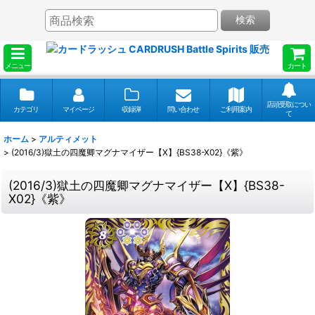
検索
メニュー
カート
店頭受取につい
カテゴリ
マイページ
収録弾
問い合わせ
ご利用案内
て
ホーム
>
アルティメット
>
(2016/3)獄土の四魔卿マグナマイザー【X】{BS38-X02}《紫》
(2016/3)獄土の四魔卿マグナマイザー【X】{BS38-
X02}《紫》