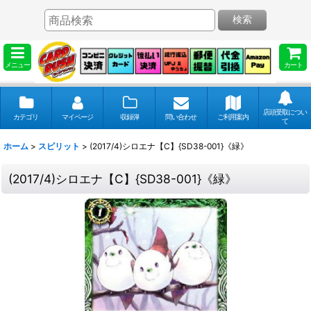
検索
メニュー
カート
店頭受取につい
カテゴリ
マイページ
収録弾
問い合わせ
ご利用案内
て
ホーム
>
スピリット
>
(2017/4)シロエナ【C】{SD38-001}《緑》
(2017/4)シロエナ【C】{SD38-001}《緑》