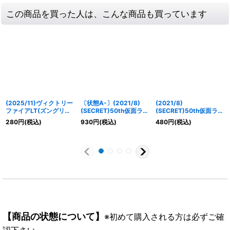
この商品を買った人は、こんな商品も買っています
(2025/11)ヴィクトリー
〔状態A-〕(2021/8)
(2021/8)
ファイアLT(ズングリー
(SECRET)50th仮面ライ
(SECRET)50th仮面ライ
イラスト)【R】
ダー1号【R-K50thSP】
ダーZO【R-K50thSP】
280
円
(税込)
930
円
(税込)
480
円
(税込)
{BSC45-095}《赤》
{CB19-002}《緑》
{CB19-016}《緑》
【商品の状態について】
※初めて購入される方は必ずご確
認下さい。