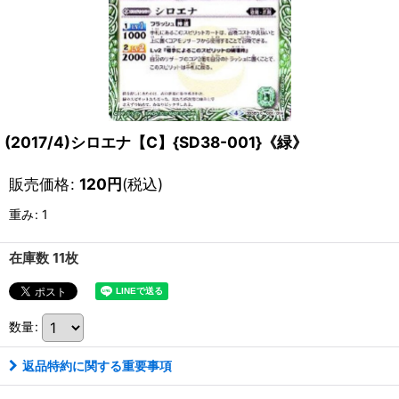
(2017/4)シロエナ【C】{SD38-001}《緑》
販売価格
:
120
円
(税込)
重み
:
1
在庫数 11枚
数量
:
返品特約に関する重要事項