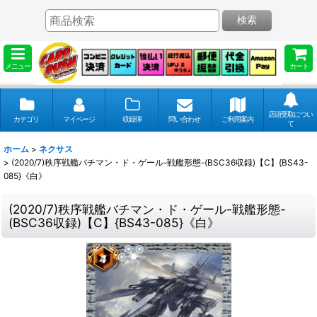
検索
メニュー
カート
店頭受取につい
カテゴリ
マイページ
収録弾
問い合わせ
ご利用案内
て
ホーム
>
ネクサス
>
(2020/7)秩序戦艦バチマン・ド・ゲール-戦艦形態-(BSC36収録)【C】{BS43-
085}《白》
(2020/7)秩序戦艦バチマン・ド・ゲール-戦艦形態-
(BSC36収録)【C】{BS43-085}《白》