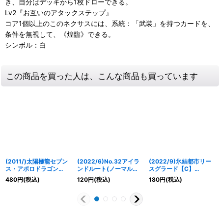
き、自分はデッキから1枚ドローできる。
Lv2『お互いのアタックステップ』
コア1個以上のこのネクサスには、系統：「武装」を持つカードを、
条件を無視して、《煌臨》できる。
シンボル：白
この商品を買った人は、こんな商品も買っています
(2011/)太陽極龍セブン
(2022/6)No.32アイラ
(2022/9)氷結都市リー
ス・アポロドラゴン
ンドルート(ノーマル仕
スグラード【C】
(BS13収録)【X】
様)【R】{BS32-063}
{BS62-067}《白》
480
円
(税込)
120
円
(税込)
180
円
(税込)
{X006}《赤》
《紫》