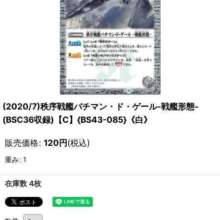
(2020/7)秩序戦艦バチマン・ド・ゲール-戦艦形態-
(BSC36収録)【C】{BS43-085}《白》
販売価格
:
120
円
(税込)
重み
:
1
在庫数 4枚