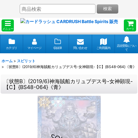
検索
メニュー
カート
店頭受取につい
カテゴリ
マイページ
収録弾
問い合わせ
ご利用案内
て
ホーム
>
スピリット
>
〔状態B〕(2019/6)神海賊船カリュブデス号-女神顕現-【C】{BS48-064}《青》
〔状態B〕(2019/6)神海賊船カリュブデス号-女神顕現-
【C】{BS48-064}《青》