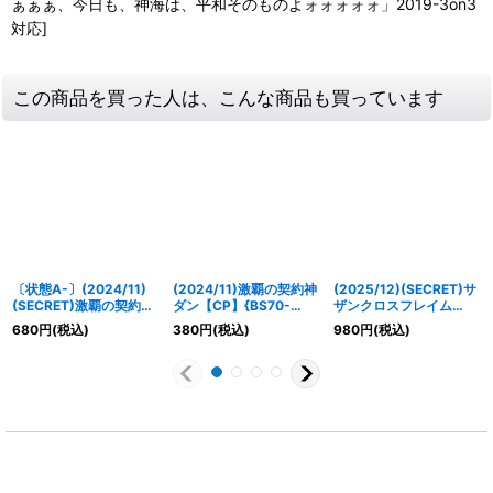
ぁぁぁ、今日も、神海は、平和そのものよォォォォォ」2019-3on3
対応]
この商品を買った人は、こんな商品も買っています
〔状態A-〕(2024/11)
(2024/11)激覇の契約神
(2025/12)(SECRET)サ
(SECRET)激覇の契約神
ダン【CP】{BS70-
ザンクロスフレイム
ダン【CP-SEC】
CP01}《赤》
LT【M-SEC】{BSC50-
680
円
(税込)
380
円
(税込)
980
円
(税込)
{BS70-CP01}《赤》
040}《赤》