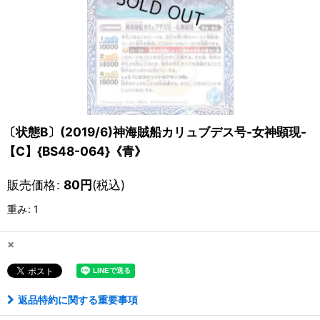
〔状態B〕(2019/6)神海賊船カリュブデス号-女神顕現-
【C】{BS48-064}《青》
販売価格
:
80
円
(税込)
重み
:
1
×
返品特約に関する重要事項