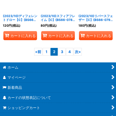
(2023/10)ディフェレン
(2023/10)スフィアフレ
(2023/10)リバースフェ
トドロー【C】{BS66-
イム【C】{BS66-078}
ザー【C】{BS66-079}
077}《赤》
《赤》
《緑》
120
円
(税込)
80
円
(税込)
180
円
(税込)
カートに入れる
カートに入れる
カートに入れる
«
前
1
2
3
4
次
»
ホーム
マイページ
新着商品
カードの状態表記について
ショッピングカート