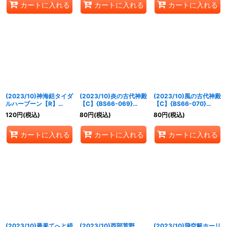
カートに入れる
カートに入れる
カートに入れる
(2023/10)神海銛タイダ
(2023/10)炎の古代神殿
(2023/10)風の古代神殿
ルハープーン【R】
【C】{BS66-069}
【C】{BS66-070}
{BS66-067}《青》
《赤》
《緑》
120
円
(税込)
80
円
(税込)
80
円
(税込)
カートに入れる
カートに入れる
カートに入れる
(2023/10)最果てへと続
(2023/10)西部荒野
(2023/10)飛空艇ホーリ