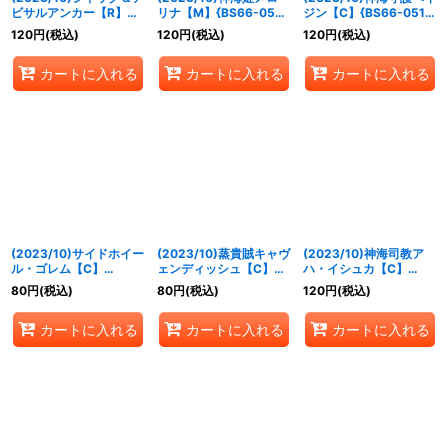
ビサルアンカー【R】
リナ【M】{BS66-050}
ジン【C】{BS66-051}
{BS66-049}《青》
《青》
《青》
120
円
(税込)
120
円
(税込)
120
円
(税込)
カートに入れる
カートに入れる
カートに入れる
(2023/10)サイドホイー
(2023/10)蒸貴賊キャヴ
(2023/10)神海司教ア
ル・ゴレム【C】
ェンディッシュ【C】
ハ・イシュカ【C】
{BS66-052}《青》
{BS66-053}《青》
{BS66-054}《青》
80
円
(税込)
80
円
(税込)
120
円
(税込)
カートに入れる
カートに入れる
カートに入れる