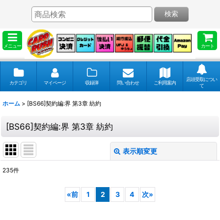
検索
メニュー
カート
店頭受取につい
カテゴリ
マイページ
収録弾
問い合わせ
ご利用案内
て
ホーム
>
[BS66]契約編:界 第3章 紡約
[BS66]契約編:界 第3章 紡約
表示順変更
閉じる
235
件
表示数
:
«
前
1
2
3
4
次
»
並び順
: