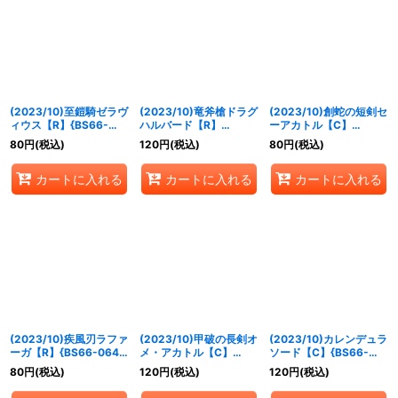
(2023/10)至鎧騎ゼラヴ
(2023/10)竜斧槍ドラグ
(2023/10)創蛇の短剣セ
ィウス【R】{BS66-
ハルバード【R】
ーアカトル【C】
061}《青》
{BS66-062}《赤》
{BS66-063}《紫》
80
円
(税込)
120
円
(税込)
80
円
(税込)
カートに入れる
カートに入れる
カートに入れる
(2023/10)疾風刃ラファ
(2023/10)甲破の長剣オ
(2023/10)カレンデュラ
ーガ【R】{BS66-064}
メ・アカトル【C】
ソード【C】{BS66-
《緑》
{BS66-065}《白》
066}《黄》
80
円
(税込)
120
円
(税込)
120
円
(税込)