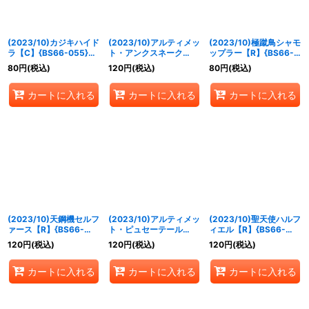
(2023/10)カジキハイド
(2023/10)アルティメッ
(2023/10)極蹴鳥シャモ
ラ【C】{BS66-055}
ト・アンクスネーク
ップラー【R】{BS66-
《青》
【R】{BS66-056}
057}《緑》
80
円
(税込)
120
円
(税込)
80
円
(税込)
《紫》
カートに入れる
カートに入れる
カートに入れる
(2023/10)天鋼機セルフ
(2023/10)アルティメッ
(2023/10)聖天使ハルフ
ァース【R】{BS66-
ト・ピュセーテール
ィエル【R】{BS66-
058}《白》
【R】{BS66-059}
060}《黄》
120
円
(税込)
120
円
(税込)
120
円
(税込)
《黄》
カートに入れる
カートに入れる
カートに入れる