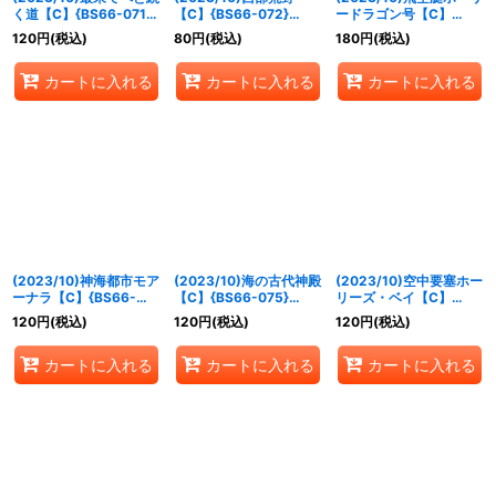
く道【C】{BS66-071}
【C】{BS66-072}
ードラゴン号【C】
《緑》
《白》
{BS66-073}《黄》
120
円
(税込)
80
円
(税込)
180
円
(税込)
カートに入れる
カートに入れる
カートに入れる
(2023/10)神海都市モア
(2023/10)海の古代神殿
(2023/10)空中要塞ホー
ーナラ【C】{BS66-
【C】{BS66-075}
リーズ・ベイ【C】
074}《青》
《青》
{BS66-076}《青》
120
円
(税込)
120
円
(税込)
120
円
(税込)
カートに入れる
カートに入れる
カートに入れる