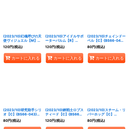
(2023/10)幻魂呼びの天
(2023/10)アイドルサポ
(2023/10)チェインドー
使ヴィジュエル【M】
ーターパルム【R】
ベル【C】{BS66-042}
{BS66-040}《黄》
{BS66-041}《黄》
《青》
120
円
(税込)
120
円
(税込)
80
円
(税込)
カートに入れる
カートに入れる
カートに入れる
(2023/10)研究助手シリ
(2023/10)鋏戦士ロブス
(2023/10)スチーム・リ
オ【C】{BS66-043}
ティード【C】{BS66-
バーホッグ【C】
《青》
044}《青》
{BS66-045}《青》
80
円
(税込)
120
円
(税込)
80
円
(税込)