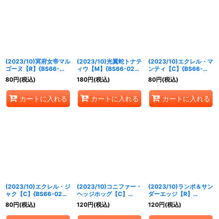
絞り込む
(2023/10)冥府女帝マル
(2023/10)光翼蛇トナテ
(2023/10)エクレル・マ
ゴーヌ【R】{BS66-
ィウ【M】{BS66-020}
ンティ【C】{BS66-
019}《紫》
《紫》
021}《緑》
80
円
(税込)
180
円
(税込)
80
円
(税込)
カートに入れる
カートに入れる
カートに入れる
(2023/10)エクレル・ジ
(2023/10)コニファー・
(2023/10)ランポ＆サン
ャク【C】{BS66-022}
ヘッジホッグ【C】
ダーエッジ【R】
《緑》
{BS66-023}《緑》
{BS66-024}《緑》
80
円
(税込)
120
円
(税込)
120
円
(税込)