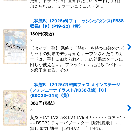
たか、トラッシュに置かれたこのカードは手札に
加えられる。_ミラージュ：コスト3(…
〔状態B〕(2025/6)フィニッシングダンス(PB38
収録)【P】{P19-22}《黄》
180
円
(税込)
×
【タイプ：歌】 系統：「詩姫」を持つ自分のスピ
リットの効果でデッキからオープンされたこのカ
ードは、手札に加えられる。この効果はターンに1
回しか使えない。 フラッシュ： ただちにバトル
を終了させる。その…
〔状態B〕(2025/2)戦国フェス メインステージ
(フォンニーナイラスト/PB38収録)【C】
{BSC23-045}《黄》
380
円
(税込)
×
黄/3 - LV1 LV2 LV3 LV4 LV5 BP - - - - - コア - 1 -
- - BSC23 ディーバブースター【戦乱魂歌】 - U
無し 能力/効果 ［Lv1-Lv2］『自分の…