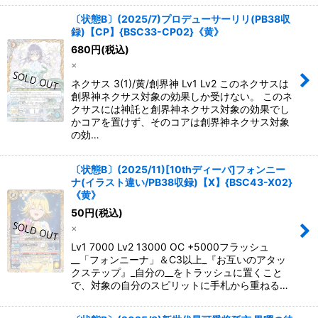
〔状態B〕(2025/7)プロデューサーリリ(PB38収
録)【CP】{BSC33-CP02}《黄》
680
円
(税込)
×
ネクサス 3(1)/黄/創界神 Lv1 Lv2 このネクサスは
創界神ネクサス対象の効果しか受けない。 このネ
クサスには神託と創界神ネクサス対象の効果でし
かコアを置けず、そのコアは創界神ネクサス対象
の効…
〔状態B〕(2025/11)[10thディーバ]フォンニー
ナ(イラスト違い/PB38収録)【X】{BSC43-X02}
《黄》
50
円
(税込)
×
Lv1 7000 Lv2 13000 OC +5000フラッシュ
__「フォンニーナ」＆C3以上_『お互いのアタッ
クステップ』_自分の__をトラッシュに置くこと
で、対象の自分のスピリットに手札から重ねる…