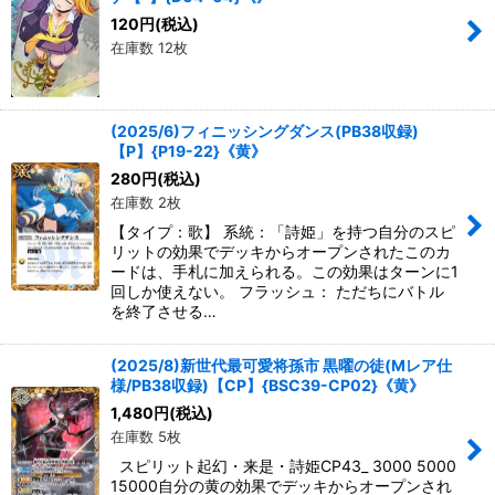
120
円
(税込)
在庫数 12枚
(2025/6)フィニッシングダンス(PB38収録)
【P】{P19-22}《黄》
280
円
(税込)
在庫数 2枚
【タイプ：歌】 系統：「詩姫」を持つ自分のスピ
リットの効果でデッキからオープンされたこのカ
ードは、手札に加えられる。この効果はターンに1
回しか使えない。 フラッシュ： ただちにバトル
を終了させる…
(2025/8)新世代最可愛将孫市 黒曜の徒(Mレア仕
様/PB38収録)【CP】{BSC39-CP02}《黄》
1,480
円
(税込)
在庫数 5枚
スピリット起幻・来是・詩姫CP43_ 3000 5000
15000自分の黄の効果でデッキからオープンされ