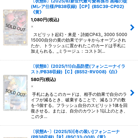
〔状態B〕(2025/8)新世代最可愛将孫市 黒曜の徒
(Mレア仕様/PB38収録)【CP】{BSC39-CP02}
《黄》
1,080
円
(税込)
×
スピリット起幻・来是・詩姫CP43_ 3000 5000
15000自分の黄の効果でデッキからオープンされ
たか、トラッシュに置かれたこのカードは手札に
加えられる。_ミラージュ：コスト3(…
〔状態B〕(2025/11)白晶防壁(フォンニーナイラ
スト/PB38収録)【C】{BS52-RV008}《白》
580
円
(税込)
×
手札にあるこのカードは、相手の効果で自分のラ
イフが減るとき、破棄することで、減るコアの数
を-1個する。フラッシュ自分のスピリット1体を回
復させる。または、自分のカウント1以上のとき、
このタ…
〔状態A-〕(2025/5)[冬の装い]フォンニーナ
(PB38収録)【R】{BSC33-008}《黄》