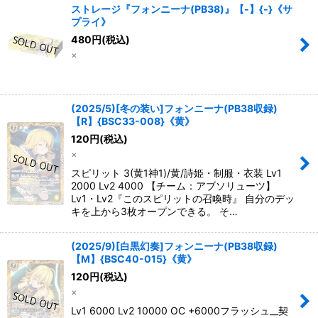
ストレージ『フォンニーナ(PB38)』【-】{-}《サ
プライ》
480
円
(税込)
×
(2025/5)[冬の装い]フォンニーナ(PB38収録)
【R】{BSC33-008}《黄》
120
円
(税込)
×
スピリット 3(黄1神1)/黄/詩姫・制服・衣装 Lv1
2000 Lv2 4000 【チーム：アブソリューツ】
Lv1・Lv2『このスピリットの召喚時』 自分のデッ
キを上から3枚オープンできる。 そ…
(2025/9)[白黒幻奏]フォンニーナ(PB38収録)
【M】{BSC40-015}《黄》
120
円
(税込)
×
Lv1 6000 Lv2 10000 OC +6000フラッシュ__契