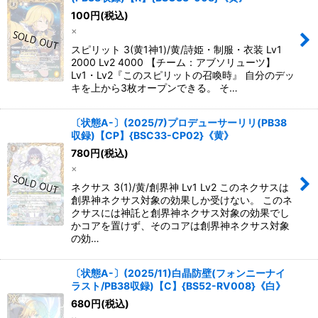
100
円
(税込)
×
スピリット 3(黄1神1)/黄/詩姫・制服・衣装 Lv1
2000 Lv2 4000 【チーム：アブソリューツ】
Lv1・Lv2『このスピリットの召喚時』 自分のデッ
キを上から3枚オープンできる。 そ…
〔状態A-〕(2025/7)プロデューサーリリ(PB38
収録)【CP】{BSC33-CP02}《黄》
780
円
(税込)
×
ネクサス 3(1)/黄/創界神 Lv1 Lv2 このネクサスは
創界神ネクサス対象の効果しか受けない。 このネ
クサスには神託と創界神ネクサス対象の効果でし
かコアを置けず、そのコアは創界神ネクサス対象
の効…
〔状態A-〕(2025/11)白晶防壁(フォンニーナイ
ラスト/PB38収録)【C】{BS52-RV008}《白》
680
円
(税込)