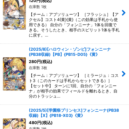
120
円
(税込)
在庫数 1枚
【チーム：アブソリューツ】 ［フラッシュ］【ア
クセル】コスト4{黄}{黄}（この効果は手札から使
用できる） 自分の「フォンニーナ」1体を回復で
きる。そうしたとき、相手のスピリット1体を手札
に戻す。…
(2025/8)[ハロウィン・ゾンビ]フォンニーナ
(PB38収録)【PB】{PB15-D05}《黄》
280
円
(税込)
在庫数 3枚
【チーム：アブソリューツ】 ［ミラージュ：コス
ト3（このカードは手札からセットできる）］
【セット中】 ターンに1回、自分の「フォンニー
ナ」が相手の効果でフィールドを離れるとき、自
分のトラッシュ…
(2025/5)[学園祭プリンセス]フォンニーナ(PB38
収録)【X】{PB18-X03}《黄》
480
円
(税込)
在庫数 1枚