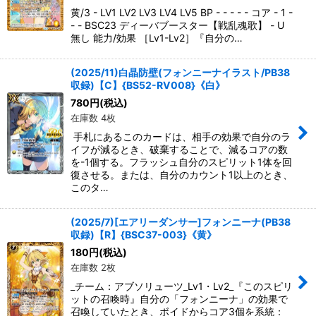
黄/3 - LV1 LV2 LV3 LV4 LV5 BP - - - - - コア - 1 -
- - BSC23 ディーバブースター【戦乱魂歌】 - U
無し 能力/効果 ［Lv1-Lv2］『自分の…
(2025/11)白晶防壁(フォンニーナイラスト/PB38
収録)【C】{BS52-RV008}《白》
780
円
(税込)
在庫数 4枚
手札にあるこのカードは、相手の効果で自分のラ
イフが減るとき、破棄することで、減るコアの数
を-1個する。フラッシュ自分のスピリット1体を回
復させる。または、自分のカウント1以上のとき、
このタ…
(2025/7)[エアリーダンサー]フォンニーナ(PB38
収録)【R】{BSC37-003}《黄》
180
円
(税込)
在庫数 2枚
_チーム：アブソリューツ_Lv1・Lv2_『このスピリ
ットの召喚時』自分の「フォンニーナ」の効果で
召喚していたとき、ボイドからコア3個を系統：