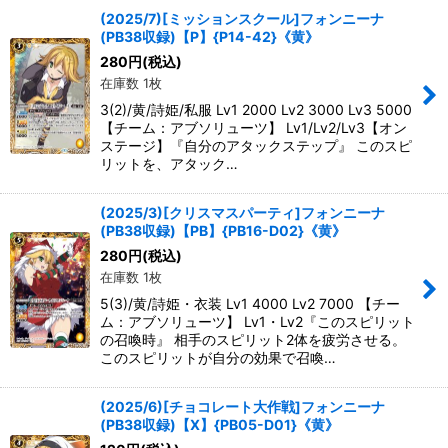
(2025/7)[ミッションスクール]フォンニーナ
(PB38収録)【P】{P14-42}《黄》
280
円
(税込)
在庫数 1枚
3(2)/黄/詩姫/私服 Lv1 2000 Lv2 3000 Lv3 5000
【チーム：アブソリューツ】 Lv1/Lv2/Lv3【オン
ステージ】『自分のアタックステップ』 このスピ
リットを、アタック…
(2025/3)[クリスマスパーティ]フォンニーナ
(PB38収録)【PB】{PB16-D02}《黄》
280
円
(税込)
在庫数 1枚
5(3)/黄/詩姫・衣装 Lv1 4000 Lv2 7000 【チー
ム：アブソリューツ】 Lv1・Lv2『このスピリット
の召喚時』 相手のスピリット2体を疲労させる。
このスピリットが自分の効果で召喚…
(2025/6)[チョコレート大作戦]フォンニーナ
(PB38収録)【X】{PB05-D01}《黄》