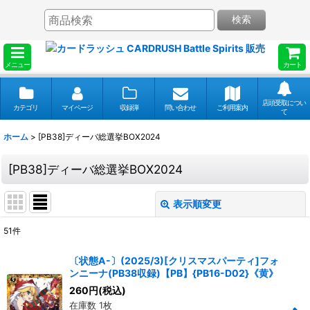
検索
メニュー
カート
店頭受取につい
カテゴリ
マイページ
収録弾
問い合わせ
ご利用案内
て
ホーム
>
[PB38]ディーバ総選挙BOX2024
[PB38]ディーバ総選挙BOX2024
表示順変更
閉じる
51
件
表示数
:
〔状態A-〕(2025/3)[クリスマスパーティ]フォ
ンニーナ(PB38収録)【PB】{PB16-D02}《黄》
並び順
:
260
円
(税込)
在庫数 1枚