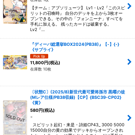
【チーム：アブソリューツ】 Lv1・Lv2『このスピ
リットの召喚時』 自分のデッキを上から3枚オー
プンできる。その中の「フォンニーナ」すべてを
手札に加える。 残ったカードは破棄する。
Lv2『…
『ディーバ総選挙BOX2024(PB38)』【-】{-}
《サプライ》
11,800
円
(税込)
在庫数 10枚
〔状態C〕(2025/8)新世代最可愛将孫市 黒曜の徒
(Mレア仕様/PB38収録)【CP】{BSC39-CP02}
《黄》
580
円
(税込)
×
スピリット起幻・来是・詩姫CP43_ 3000 5000
15000自分の黄の効果でデッキからオープンされ