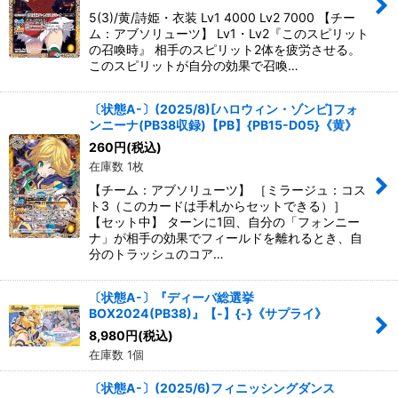
絞り込む
5(3)/黄/詩姫・衣装 Lv1 4000 Lv2 7000 【チー
ム：アブソリューツ】 Lv1・Lv2『このスピリット
の召喚時』 相手のスピリット2体を疲労させる。
このスピリットが自分の効果で召喚…
〔状態A-〕(2025/8)[ハロウィン・ゾンビ]フォ
ンニーナ(PB38収録)【PB】{PB15-D05}《黄》
260
円
(税込)
在庫数 1枚
【チーム：アブソリューツ】 ［ミラージュ：コス
ト3（このカードは手札からセットできる）］
【セット中】 ターンに1回、自分の「フォンニー
ナ」が相手の効果でフィールドを離れるとき、自
分のトラッシュのコア…
〔状態A-〕『ディーバ総選挙
BOX2024(PB38)』【-】{-}《サプライ》
8,980
円
(税込)
在庫数 1個
〔状態A-〕(2025/6)フィニッシングダンス