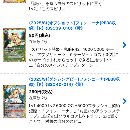
「詩姫」を持つ自分のスピリットに置く。
Lv2_『このスピリ…
(2025/8)[オフショット]フォンニーナ(PB38収
録)【R】{BSC39-010}《黄》
80
円
(税込)
在庫数 2枚
スピリット詩姫・私服R42_ 4000 5000_チー
ム：アブソリューツ__ミラージュ：コスト3(2)(こ
のカードは手札からセットできる)__セット中
__『自分のメインステップ』ターン…
(2025/9)[ダンシングビー]フォンニーナ(PB38収
録)【R】{BSC40-014}《黄》
280
円
(税込)
在庫数 2枚
Lv1 4000 Lv2 6000 OC +5000フラッシュ__契約
煌臨：「フォンニーナ」_『お互いのアタックステ
ップ』_自分の_[ソウルコア]_をトラッシュに置く
ことで、対象の自分のスピ…