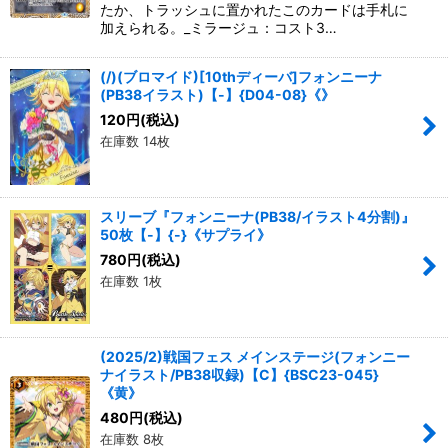
たか、トラッシュに置かれたこのカードは手札に
加えられる。_ミラージュ：コスト3…
(/)(ブロマイド)[10thディーバ]フォンニーナ
(PB38イラスト)【-】{D04-08}《》
120
円
(税込)
在庫数 14枚
スリーブ『フォンニーナ(PB38/イラスト4分割)』
50枚【-】{-}《サプライ》
780
円
(税込)
在庫数 1枚
(2025/2)戦国フェス メインステージ(フォンニー
ナイラスト/PB38収録)【C】{BSC23-045}
《黄》
480
円
(税込)
在庫数 8枚