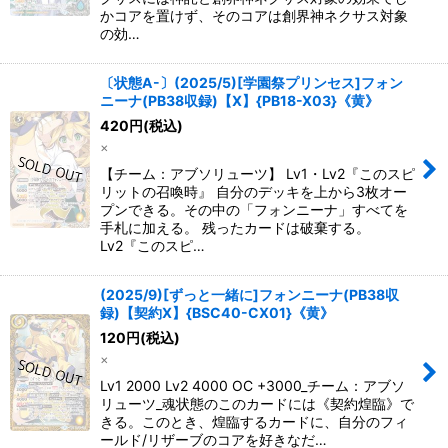
かコアを置けず、そのコアは創界神ネクサス対象
の効…
〔状態A-〕(2025/5)[学園祭プリンセス]フォン
ニーナ(PB38収録)【X】{PB18-X03}《黄》
420
円
(税込)
×
【チーム：アブソリューツ】 Lv1・Lv2『このスピ
リットの召喚時』 自分のデッキを上から3枚オー
プンできる。その中の「フォンニーナ」すべてを
手札に加える。 残ったカードは破棄する。
Lv2『このスピ…
(2025/9)[ずっと一緒に]フォンニーナ(PB38収
録)【契約X】{BSC40-CX01}《黄》
120
円
(税込)
×
Lv1 2000 Lv2 4000 OC +3000_チーム：アブソ
リューツ_魂状態のこのカードには《契約煌臨》で
きる。このとき、煌臨するカードに、自分のフィ
ールド/リザーブのコアを好きなだ…