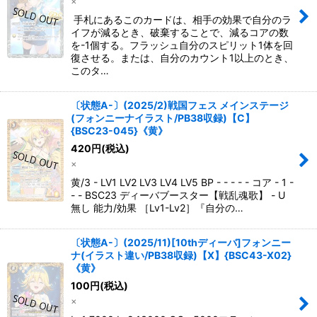
×
手札にあるこのカードは、相手の効果で自分のラ
イフが減るとき、破棄することで、減るコアの数
を-1個する。フラッシュ自分のスピリット1体を回
復させる。または、自分のカウント1以上のとき、
このタ…
〔状態A-〕(2025/2)戦国フェス メインステージ
(フォンニーナイラスト/PB38収録)【C】
{BSC23-045}《黄》
420
円
(税込)
×
黄/3 - LV1 LV2 LV3 LV4 LV5 BP - - - - - コア - 1 -
- - BSC23 ディーバブースター【戦乱魂歌】 - U
無し 能力/効果 ［Lv1-Lv2］『自分の…
〔状態A-〕(2025/11)[10thディーバ]フォンニー
ナ(イラスト違い/PB38収録)【X】{BSC43-X02}
《黄》
100
円
(税込)
×