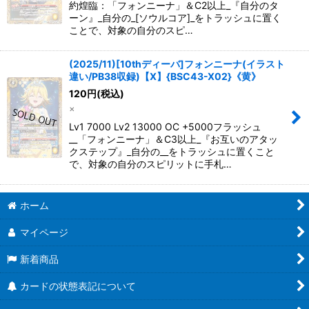
約煌臨：「フォンニーナ」＆C2以上_『自分のタ
ーン』_自分の_[ソウルコア]_をトラッシュに置く
ことで、対象の自分のスピ…
(2025/11)[10thディーバ]フォンニーナ(イラスト
違い/PB38収録)【X】{BSC43-X02}《黄》
120
円
(税込)
×
Lv1 7000 Lv2 13000 OC +5000フラッシュ
__「フォンニーナ」＆C3以上_『お互いのアタッ
クステップ』_自分の__をトラッシュに置くこと
で、対象の自分のスピリットに手札…
ホーム
マイページ
新着商品
カードの状態表記について