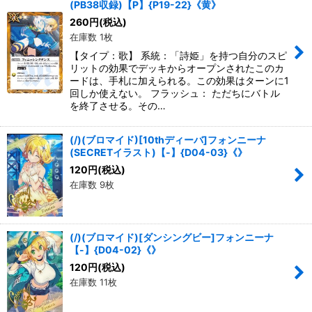
(PB38収録)【P】{P19-22}《黄》
260
円
(税込)
在庫数 1枚
【タイプ：歌】 系統：「詩姫」を持つ自分のスピ
リットの効果でデッキからオープンされたこのカ
ードは、手札に加えられる。この効果はターンに1
回しか使えない。 フラッシュ： ただちにバトル
を終了させる。その…
(/)(ブロマイド)[10thディーバ]フォンニーナ
(SECRETイラスト)【-】{D04-03}《》
120
円
(税込)
在庫数 9枚
(/)(ブロマイド)[ダンシングビー]フォンニーナ
【-】{D04-02}《》
120
円
(税込)
在庫数 11枚