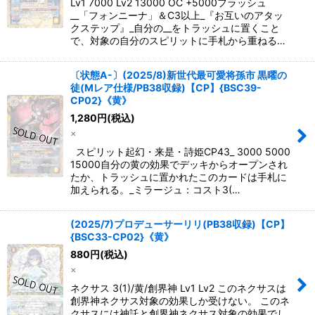
Lv1 7000 Lv2 13000 OC +5000フラッシュ
__「フォンニーナ」＆C3以上_『お互いのアタッ
クステップ』_自分の__をトラッシュに置くこと
で、対象の自分のスピリットに手札から重ねる…
〔状態A-〕(2025/8)新世代最可愛将孫市 黒曜の
徒(Mレア仕様/PB38収録)【CP】{BSC39-
CP02}《黄》
1,280
円
(税込)
×
スピリット起幻・来是・詩姫CP43_ 3000 5000
15000自分の黄の効果でデッキからオープンされ
たか、トラッシュに置かれたこのカードは手札に
加えられる。_ミラージュ：コスト3(…
(2025/7)プロデューサーリリ(PB38収録)【CP】
{BSC33-CP02}《黄》
880
円
(税込)
×
ネクサス 3(1)/黄/創界神 Lv1 Lv2 このネクサスは
創界神ネクサス対象の効果しか受けない。 このネ
クサスには神託と創界神ネクサス対象の効果でし