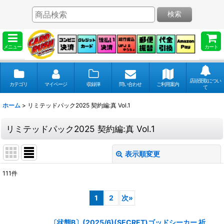
検索
メニュー
カート
店頭受取につい
カテゴリ
マイページ
収録弾
問い合わせ
ご利用案内
て
ホーム
>
リミテッドパック2025 契約編:真 Vol.1
リミテッドパック2025 契約編:真 Vol.1
表示順変更
閉じる
111
件
表示数
:
1
2
次
»
並び順
:
〔状態B〕(2025/6)(SECRET)ゴッドシーカー 祈