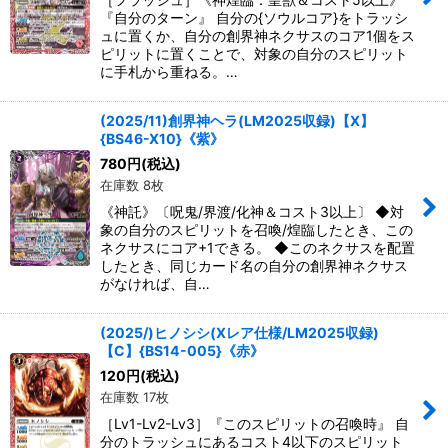
『自分のターン』 自分の{ソウルコア}をトラッシ
ュに置くか、自分の創界神ネクサスのコア1個をス
ピリットに置くことで、対象の自分のスピリット
に手札から重ねる。…
(2025/11)創界神ヘラ(LM2025収録)【X】
{BS46-X10}《紫》
780
円
(税込)
在庫数 8枚
《神託》〔呪鬼/界渡/化神＆コスト3以上〕 ◆対
象の自分のスピリットを召喚/煌臨したとき、この
ネクサスにコア+1できる。 ◆このネクサスを配置
したとき、同じカード名の自分の創界神ネクサス
がなければ、自…
(2025/)ヒノシシ(Xレア仕様/LM2025収録)
【C】{BS14-005}《赤》
120
円
(税込)
在庫数 17枚
［Lv1-Lv2-Lv3］『このスピリットの召喚時』 自
分のトラッシュにあるコスト4以下のスピリット