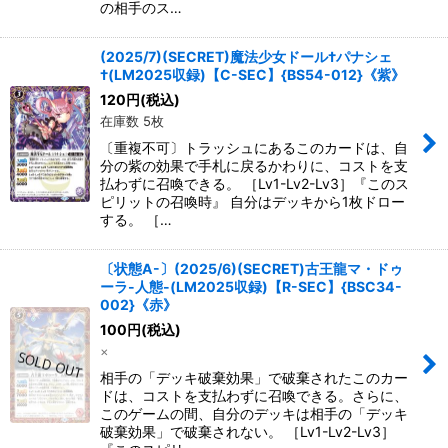
の相手のス…
(2025/7)(SECRET)魔法少女ドール†パナシェ
†(LM2025収録)【C-SEC】{BS54-012}《紫》
120
円
(税込)
在庫数 5枚
〔重複不可〕トラッシュにあるこのカードは、自
分の紫の効果で手札に戻るかわりに、コストを支
払わずに召喚できる。 ［Lv1-Lv2-Lv3］『このス
ピリットの召喚時』 自分はデッキから1枚ドロー
する。 ［…
〔状態A-〕(2025/6)(SECRET)古王龍マ・ドゥ
ーラ-人態-(LM2025収録)【R-SEC】{BSC34-
002}《赤》
100
円
(税込)
×
相手の「デッキ破棄効果」で破棄されたこのカー
ドは、コストを支払わずに召喚できる。さらに、
このゲームの間、自分のデッキは相手の「デッキ
破棄効果」で破棄されない。 ［Lv1-Lv2-Lv3］