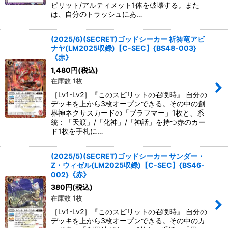
ピリット/アルティメット1体を破壊する。また
は、自分のトラッシュにあ…
(2025/6)(SECRET)ゴッドシーカー 祈祷竜アビ
ナヤ(LM2025収録)【C-SEC】{BS48-003}
《赤》
1,480
円
(税込)
在庫数 1枚
［Lv1-Lv2］『このスピリットの召喚時』 自分の
デッキを上から3枚オープンできる。その中の創
界神ネクサスカードの「ブラフマー」1枚と、系
統：「天渡」/「化神」/「神話」を持つ赤のカー
ド1枚を手札に…
(2025/5)(SECRET)ゴッドシーカー サンダー・
Z・ウィゼル(LM2025収録)【C-SEC】{BS46-
002}《赤》
380
円
(税込)
在庫数 1枚
［Lv1-Lv2］『このスピリットの召喚時』 自分の
デッキを上から3枚オープンできる。その中のカ