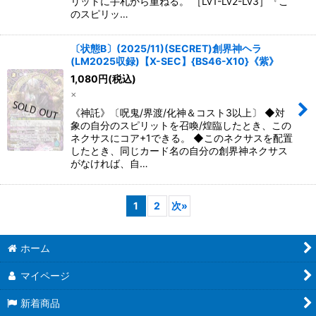
リットに手札から重ねる。 ［Lv1-Lv2-Lv3］『こ
のスピリッ…
〔状態B〕(2025/11)(SECRET)創界神ヘラ
(LM2025収録)【X-SEC】{BS46-X10}《紫》
1,080
円
(税込)
×
《神託》〔呪鬼/界渡/化神＆コスト3以上〕 ◆対
象の自分のスピリットを召喚/煌臨したとき、この
ネクサスにコア+1できる。 ◆このネクサスを配置
したとき、同じカード名の自分の創界神ネクサス
がなければ、自…
1
2
次
»
ホーム
マイページ
新着商品