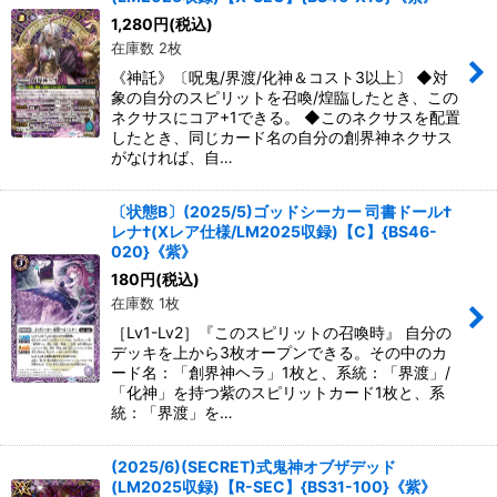
1,280
円
(税込)
在庫数 2枚
《神託》〔呪鬼/界渡/化神＆コスト3以上〕 ◆対
象の自分のスピリットを召喚/煌臨したとき、この
ネクサスにコア+1できる。 ◆このネクサスを配置
したとき、同じカード名の自分の創界神ネクサス
がなければ、自…
〔状態B〕(2025/5)ゴッドシーカー 司書ドール†
レナ†(Xレア仕様/LM2025収録)【C】{BS46-
020}《紫》
180
円
(税込)
在庫数 1枚
［Lv1-Lv2］『このスピリットの召喚時』 自分の
デッキを上から3枚オープンできる。その中のカ
ード名：「創界神ヘラ」1枚と、系統：「界渡」/
「化神」を持つ紫のスピリットカード1枚と、系
統：「界渡」を…
(2025/6)(SECRET)式鬼神オブザデッド
(LM2025収録)【R-SEC】{BS31-100}《紫》