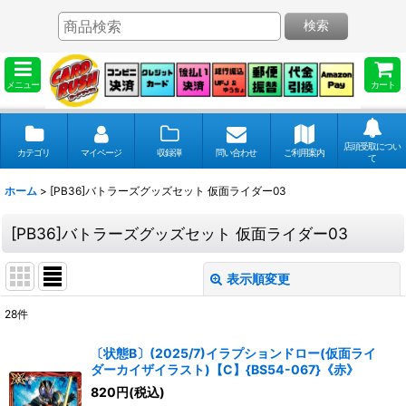
検索
メニュー
カート
店頭受取につい
カテゴリ
マイページ
収録弾
問い合わせ
ご利用案内
て
ホーム
>
[PB36]バトラーズグッズセット 仮面ライダー03
[PB36]バトラーズグッズセット 仮面ライダー03
表示順変更
閉じる
28
件
表示数
:
〔状態B〕(2025/7)イラプションドロー(仮面ライ
ダーカイザイラスト)【C】{BS54-067}《赤》
並び順
:
820
円
(税込)