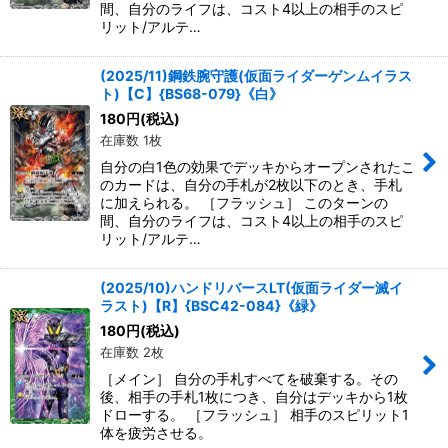
間、自分のライフは、コスト4以上の相手のスピ
リット/アルテ…
(2025/11)鋼鉄腕守護(仮面ライダーゲンムイラス
ト)【C】{BS68-079}《白》
180
円
(税込)
在庫数 1枚
自分の白1色の効果でデッキからオープンされたこ
のカードは、自分の手札が2枚以下のとき、手札
に加えられる。 ［フラッシュ］ このターンの
間、自分のライフは、コスト4以上の相手のスピ
リット/アルテ…
(2025/10)ハンドリバースLT(仮面ライダー滅イ
ラスト)【R】{BSC42-084}《緑》
180
円
(税込)
在庫数 2枚
［メイン］ 自分の手札すべてを破棄する。その
後、相手の手札1枚につき、自分はデッキから1枚
ドローする。 ［フラッシュ］ 相手のスピリット1
体を疲労させる。