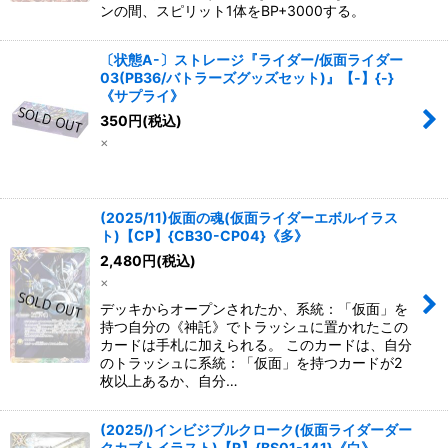
ンの間、スピリット1体をBP+3000する。
〔状態A-〕ストレージ『ライダー/仮面ライダー
03(PB36/バトラーズグッズセット)』【-】{-}
《サプライ》
350
円
(税込)
×
(2025/11)仮面の魂(仮面ライダーエボルイラス
ト)【CP】{CB30-CP04}《多》
2,480
円
(税込)
×
デッキからオープンされたか、系統：「仮面」を
持つ自分の《神託》でトラッシュに置かれたこの
カードは手札に加えられる。 このカードは、自分
のトラッシュに系統：「仮面」を持つカードが2
枚以上あるか、自分…
(2025/)インビジブルクローク(仮面ライダーダー
クカブトイラスト)【R】{BS01-141}《白》