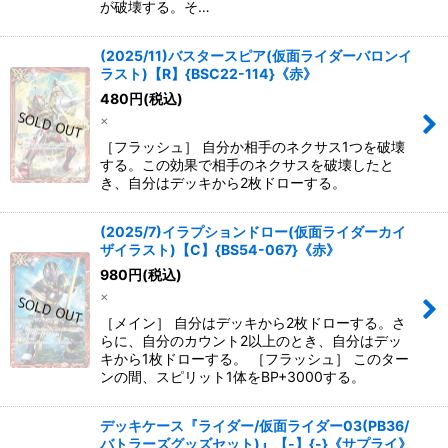
が破壊する。そ…
(2025/11)バスタースピア(仮面ライダーバロンイ
ラスト)【R】{BSC22-114}《赤》
480
円
(税込)
×
［フラッシュ］ 自分か相手のネクサス1つを破壊
する。この効果で相手のネクサスを破壊したと
き、自分はデッキから2枚ドローする。
(2025/7)イラプションドロー(仮面ライダーカイ
ザイラスト)【C】{BS54-067}《赤》
980
円
(税込)
×
［メイン］ 自分はデッキから2枚ドローする。さ
らに、自分のカウント2以上のとき、自分はデッ
キから1枚ドローする。 ［フラッシュ］ このター
ンの間、スピリット1体をBP+3000する。
デッキケース『ライダー/仮面ライダー03(PB36/
バトラーズグッズセット)』【-】{-}《サプライ》