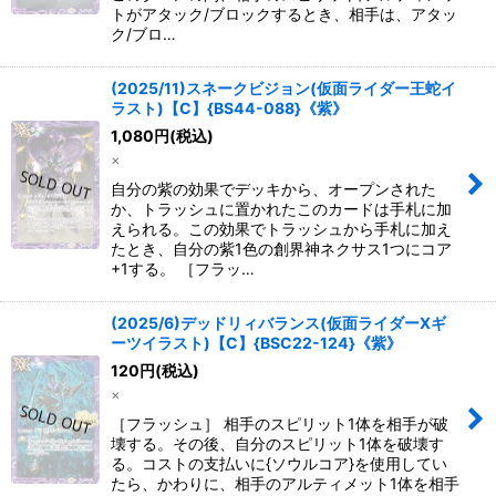
トがアタック/ブロックするとき、相手は、アタッ
ク/ブロ…
(2025/11)スネークビジョン(仮面ライダー王蛇イ
ラスト)【C】{BS44-088}《紫》
1,080
円
(税込)
×
自分の紫の効果でデッキから、オープンされた
か、トラッシュに置かれたこのカードは手札に加
えられる。この効果でトラッシュから手札に加え
たとき、自分の紫1色の創界神ネクサス1つにコア
+1する。 ［フラッ…
(2025/6)デッドリィバランス(仮面ライダーXギ
ーツイラスト)【C】{BSC22-124}《紫》
120
円
(税込)
×
［フラッシュ］ 相手のスピリット1体を相手が破
壊する。その後、自分のスピリット1体を破壊す
る。コストの支払いに{ソウルコア}を使用してい
たら、かわりに、相手のアルティメット1体を相手