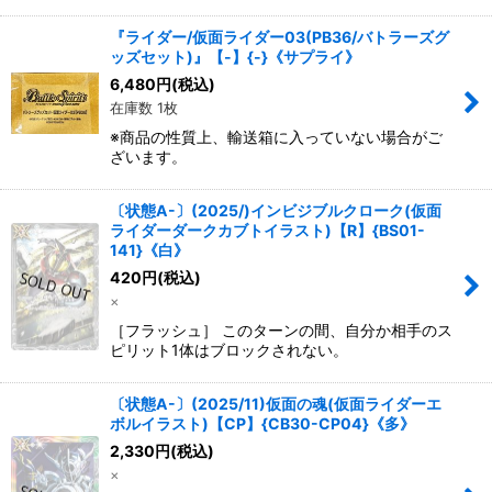
『ライダー/仮面ライダー03(PB36/バトラーズグ
ッズセット)』【-】{-}《サプライ》
6,480
円
(税込)
在庫数 1枚
※商品の性質上、輸送箱に入っていない場合がご
ざいます。
〔状態A-〕(2025/)インビジブルクローク(仮面
ライダーダークカブトイラスト)【R】{BS01-
141}《白》
420
円
(税込)
×
［フラッシュ］ このターンの間、自分か相手のス
ピリット1体はブロックされない。
〔状態A-〕(2025/11)仮面の魂(仮面ライダーエ
ボルイラスト)【CP】{CB30-CP04}《多》
2,330
円
(税込)
×