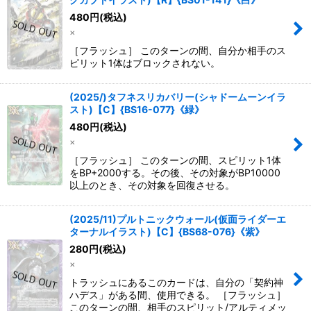
480
円
(税込)
×
［フラッシュ］ このターンの間、自分か相手のス
ピリット1体はブロックされない。
(2025/)タフネスリカバリー(シャドームーンイラ
スト)【C】{BS16-077}《緑》
480
円
(税込)
×
［フラッシュ］ このターンの間、スピリット1体
をBP+2000する。その後、その対象がBP10000
以上のとき、その対象を回復させる。
(2025/11)プルトニックウォール(仮面ライダーエ
ターナルイラスト)【C】{BS68-076}《紫》
280
円
(税込)
×
トラッシュにあるこのカードは、自分の「契約神
ハデス」がある間、使用できる。 ［フラッシュ］
このターンの間、相手のスピリット/アルティメッ