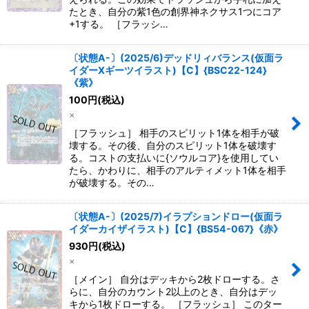
たとき、自分の紫1色の創界神ネクサス1つにコア
+1する。 ［フラッシ…
〔状態A-〕(2025/6)デッドリィバランス(仮面ラ
イダーXギーツイラスト)【C】{BSC22-124}
《紫》
100
円
(税込)
×
［フラッシュ］ 相手のスピリット1体を相手が破
壊する。その後、自分のスピリット1体を破壊す
る。コストの支払いに{ソウルコア}を使用してい
たら、かわりに、相手のアルティメット1体を相手
が破壊する。その…
〔状態A-〕(2025/7)イラプションドロー(仮面ラ
イダーカイザイラスト)【C】{BS54-067}《赤》
930
円
(税込)
×
［メイン］ 自分はデッキから2枚ドローする。さ
らに、自分のカウント2以上のとき、自分はデッ
キから1枚ドローする。 ［フラッシュ］ このター