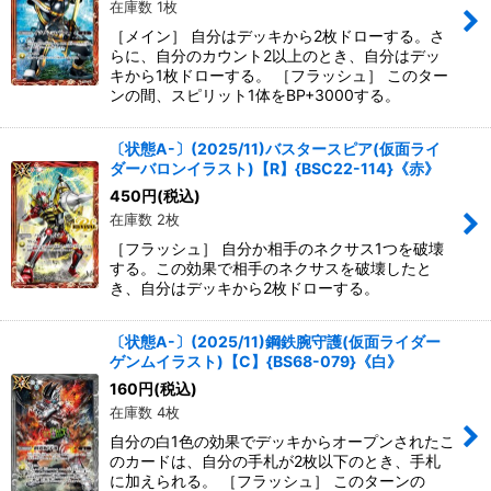
在庫数 1枚
絞り込む
［メイン］ 自分はデッキから2枚ドローする。さ
らに、自分のカウント2以上のとき、自分はデッ
キから1枚ドローする。 ［フラッシュ］ このター
ンの間、スピリット1体をBP+3000する。
〔状態A-〕(2025/11)バスタースピア(仮面ライ
ダーバロンイラスト)【R】{BSC22-114}《赤》
450
円
(税込)
在庫数 2枚
［フラッシュ］ 自分か相手のネクサス1つを破壊
する。この効果で相手のネクサスを破壊したと
き、自分はデッキから2枚ドローする。
〔状態A-〕(2025/11)鋼鉄腕守護(仮面ライダー
ゲンムイラスト)【C】{BS68-079}《白》
160
円
(税込)
在庫数 4枚
自分の白1色の効果でデッキからオープンされたこ
のカードは、自分の手札が2枚以下のとき、手札
に加えられる。 ［フラッシュ］ このターンの