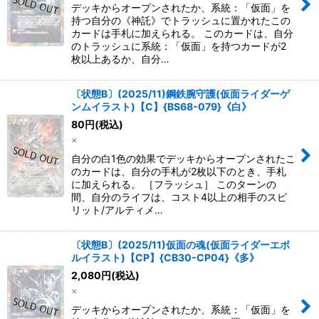
デッキからオープンされたか、系統：「仮面」を
持つ自分の《神託》でトラッシュに置かれたこの
カードは手札に加えられる。 このカードは、自分
のトラッシュに系統：「仮面」を持つカードが2
枚以上あるか、自分…
〔状態B〕(2025/11)鋼鉄腕守護(仮面ライダーゲ
ンムイラスト)【C】{BS68-079}《白》
80
円
(税込)
×
自分の白1色の効果でデッキからオープンされたこ
のカードは、自分の手札が2枚以下のとき、手札
に加えられる。 ［フラッシュ］ このターンの
間、自分のライフは、コスト4以上の相手のスピ
リット/アルティメ…
〔状態B〕(2025/11)仮面の魂(仮面ライダーエボ
ルイラスト)【CP】{CB30-CP04}《多》
2,080
円
(税込)
×
デッキからオープンされたか、系統：「仮面」を