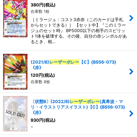
380
円
(税込)
在庫数 1枚
［ミラージュ：コスト3赤赤（このカードは手札
からセットできる）］ 【セット中】『このミラー
ジュのセット時』 BP5000以下の相手のスピリッ
ト1体を破壊する。その後、自分の赤シンボルがあ
るとき、相…
(2021/8)
レーザーボレー
【C】{BS56-073}
《赤》
120
円
(税込)
在庫数 8枚
〔状態B〕(2022/8)
レーザーボレー
(真希波・マ
リ・イラストリアスイラスト)【C】{BS56-073}
《赤》
930
円
(税込)
×