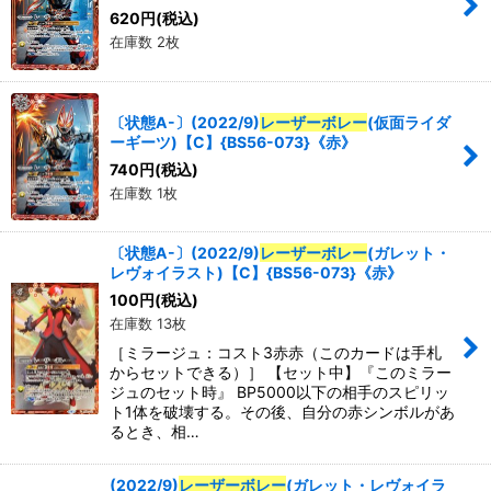
620
円
(税込)
在庫数 2枚
〔状態A-〕(2022/9)
レーザーボレー
(仮面ライダ
ーギーツ)【C】{BS56-073}《赤》
740
円
(税込)
在庫数 1枚
〔状態A-〕(2022/9)
レーザーボレー
(ガレット・
レヴォイラスト)【C】{BS56-073}《赤》
100
円
(税込)
在庫数 13枚
［ミラージュ：コスト3赤赤（このカードは手札
からセットできる）］ 【セット中】『このミラー
ジュのセット時』 BP5000以下の相手のスピリッ
ト1体を破壊する。その後、自分の赤シンボルがあ
るとき、相…
(2022/9)
レーザーボレー
(ガレット・レヴォイラ