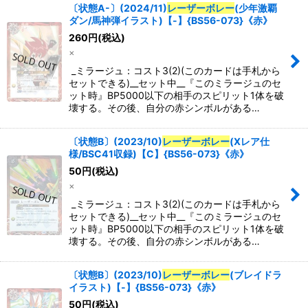
〔状態A-〕(2024/11)
レーザーボレー
(少年激覇
ダン/馬神弾イラスト)【-】{BS56-073}《赤》
260
円
(税込)
×
_ミラージュ：コスト3(2)(このカードは手札から
セットできる)__セット中__『このミラージュのセ
ット時』BP5000以下の相手のスピリット1体を破
壊する。その後、自分の赤シンボルがある…
〔状態B〕(2023/10)
レーザーボレー
(Xレア仕
様/BSC41収録)【C】{BS56-073}《赤》
50
円
(税込)
×
_ミラージュ：コスト3(2)(このカードは手札から
セットできる)__セット中__『このミラージュのセ
ット時』BP5000以下の相手のスピリット1体を破
壊する。その後、自分の赤シンボルがある…
〔状態B〕(2023/10)
レーザーボレー
(ブレイドラ
イラスト)【-】{BS56-073}《赤》
50
円
(税込)