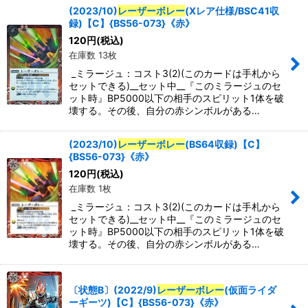
(2023/10)
レーザーボレー
(Xレア仕様/BSC41収
録)【C】{BS56-073}《赤》
120
円
(税込)
在庫数 13枚
_ミラージュ：コスト3(2)(このカードは手札から
セットできる)__セット中__『このミラージュのセ
ット時』BP5000以下の相手のスピリット1体を破
壊する。その後、自分の赤シンボルがある…
(2023/10)
レーザーボレー
(BS64収録)【C】
{BS56-073}《赤》
120
円
(税込)
在庫数 1枚
_ミラージュ：コスト3(2)(このカードは手札から
セットできる)__セット中__『このミラージュのセ
ット時』BP5000以下の相手のスピリット1体を破
壊する。その後、自分の赤シンボルがある…
〔状態B〕(2022/9)
レーザーボレー
(仮面ライダ
ーギーツ)【C】{BS56-073}《赤》