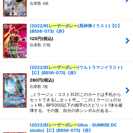
在庫数 4枚
(2022/9)
レーザーボレー
(馬神弾イラスト)【C】
{BS56-073}《赤》
120
円
(税込)
在庫数 37枚
(2022/8)
レーザーボレー
(ウルトラマンイラスト)
【C】{BS56-073}《赤》
280
円
(税込)
在庫数 1枚
_ミラージュ：コスト3(2)(このカードは手札から
セットできる)__セット中__『このミラージュのセ
ット時』BP5000以下の相手のスピリット1体を破
壊する。その後、自分の赤シンボルがある…
(2022/8)
レーザーボレー
(illus：SUNRISE DC
studio)【C】{BS56-073}《赤》