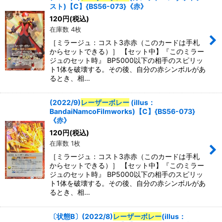
スト)【C】{BS56-073}《赤》
120
円
(税込)
在庫数 4枚
［ミラージュ：コスト3赤赤（このカードは手札
からセットできる）］ 【セット中】『このミラー
ジュのセット時』 BP5000以下の相手のスピリッ
ト1体を破壊する。その後、自分の赤シンボルがあ
るとき、相…
(2022/9)
レーザーボレー
(illus：
BandaiNamcoFilmworks)【C】{BS56-073}
《赤》
120
円
(税込)
在庫数 1枚
［ミラージュ：コスト3赤赤（このカードは手札
からセットできる）］ 【セット中】『このミラー
ジュのセット時』 BP5000以下の相手のスピリッ
ト1体を破壊する。その後、自分の赤シンボルがあ
るとき、相…
〔状態B〕(2022/8)
レーザーボレー
(illus：