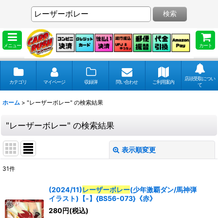
検索
メニュー
カート
店頭受取につい
カテゴリ
マイページ
収録弾
問い合わせ
ご利用案内
て
ホーム
>
"レーザーボレー"
の
検索結果
"レーザーボレー"
の
検索結果
表示順変更
閉じる
31
件
商品検索
:
(2024/11)
レーザーボレー
(少年激覇ダン/馬神弾
イラスト)【-】{BS56-073}《赤》
表示数
:
280
円
(税込)