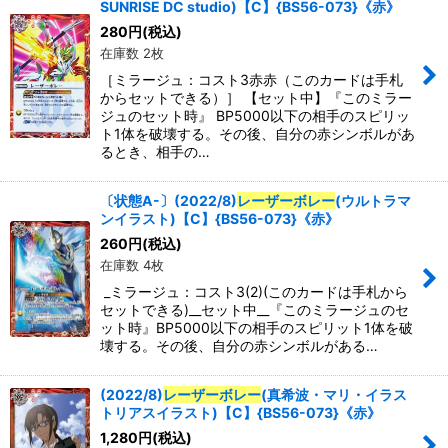
SUNRISE DC studio)【C】{BS56-073}《赤》
280
円
(税込)
在庫数 2枚
［ミラージュ：コスト3赤赤（このカードは手札
からセットできる）］ 【セット中】『このミラー
ジュのセット時』 BP5000以下の相手のスピリッ
ト1体を破壊する。その後、自分の赤シンボルがあ
るとき、相手の…
〔状態A-〕(2022/8)
レーザーボレー
(ウルトラマ
ンイラスト)【C】{BS56-073}《赤》
260
円
(税込)
在庫数 4枚
_ミラージュ：コスト3(2)(このカードは手札から
セットできる)__セット中__『このミラージュのセ
ット時』BP5000以下の相手のスピリット1体を破
壊する。その後、自分の赤シンボルがある…
(2022/8)
レーザーボレー
(真希波・マリ・イラス
トリアスイラスト)【C】{BS56-073}《赤》
1,280
円
(税込)