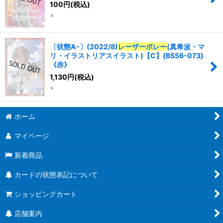
100
円
(税込)
×
〔状態A-〕(2022/8)
レーザーボレー
(真希波・マ
リ・イラストリアスイラスト)【C】{BS56-073}
《赤》
1,130
円
(税込)
×
ホーム
マイページ
新着商品
カードの状態表記について
ショッピングカート
店舗案内