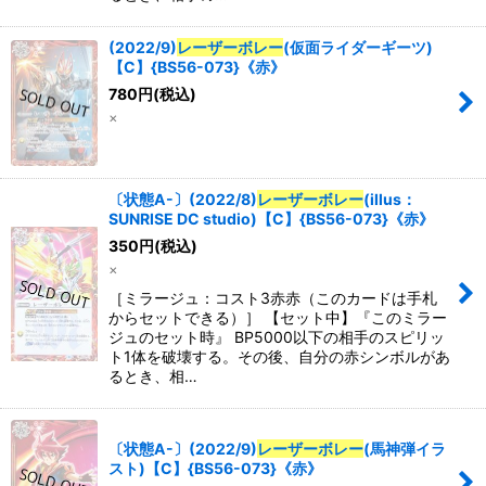
(2022/9)
レーザーボレー
(仮面ライダーギーツ)
【C】{BS56-073}《赤》
780
円
(税込)
×
〔状態A-〕(2022/8)
レーザーボレー
(illus：
SUNRISE DC studio)【C】{BS56-073}《赤》
350
円
(税込)
×
［ミラージュ：コスト3赤赤（このカードは手札
からセットできる）］ 【セット中】『このミラー
ジュのセット時』 BP5000以下の相手のスピリッ
ト1体を破壊する。その後、自分の赤シンボルがあ
るとき、相…
〔状態A-〕(2022/9)
レーザーボレー
(馬神弾イラ
スト)【C】{BS56-073}《赤》