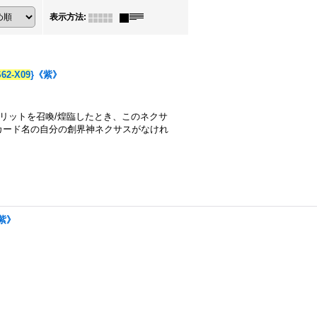
表示方法
:
62-X09
}《紫》
のスピリットを召喚/煌臨したとき、このネクサ
カード名の自分の創界神ネクサスがなけれ
紫》