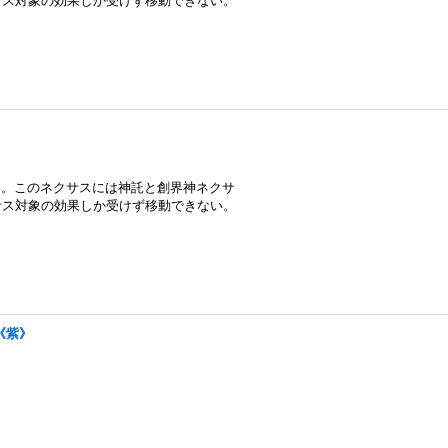
サス対象の効果しか受けず移動できない。
い。このネクサスには神託と創界神ネクサ
サス対象の効果しか受けず移動できない。
《紫》