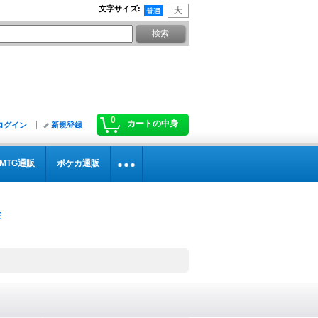
文字サイズ
:
0
カートの中身
ログイン
新規登録
MTG通販
ポケカ通販