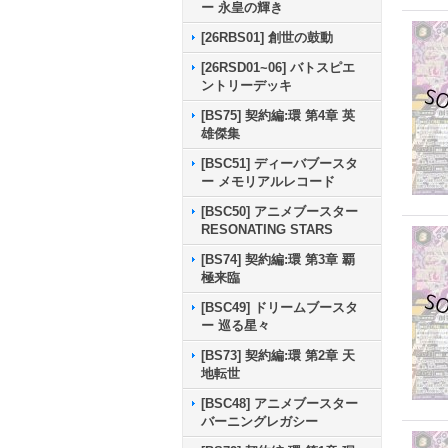
ー 永皇の輝き
[26RBS01] 創世の鼓動
[26RSD01~06] バトスピエ
ントリーデッキ
[BS75] 契約編:環 第4章 英
雄傑集
[BSC51] ディーバブースタ
ー メモリアルレコード
[BSC50] アニメブースター
RESONATING STARS
[BS74] 契約編:環 第3章 覇
極来臨
[BSC49] ドリームブースタ
ー 巡る星々
[BS73] 契約編:環 第2章 天
地転世
[BSC48] アニメブースター
バーニングレガシー