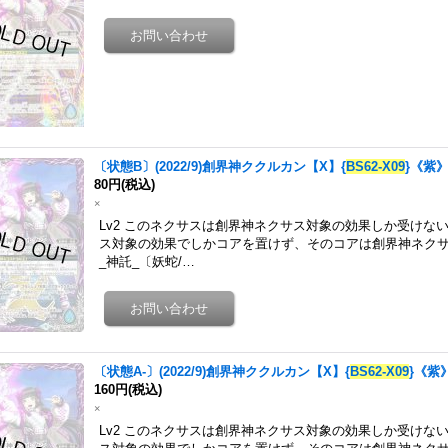
〔状態B〕(2022/9)創界神ククルカン【X】{
BS62-X09
}《紫
80円
(税込)
×
Lv2 このネクサスは創界神ネクサス対象の効果しか受けな
ス対象の効果でしかコアを置けず、そのコアは創界神ネク
_神託_〔妖蛇/…
〔状態A-〕(2022/9)創界神ククルカン【X】{
BS62-X09
}《紫
160円
(税込)
×
Lv2 このネクサスは創界神ネクサス対象の効果しか受けな