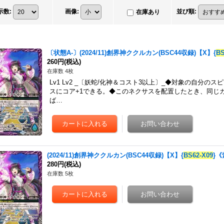
示数
:
画像
:
並び順
:
在庫あり
〔状態A-〕(2024/11)創界神ククルカン(BSC44収録)【X】{
BS
260円
(税込)
在庫数 4枚
Lv1 Lv2 _〔妖蛇/化神＆コスト3以上〕_◆対象の自分
スにコア+1できる。◆このネクサスを配置したとき、同じ
ば…
(2024/11)創界神ククルカン(BSC44収録)【X】{
BS62-X09
}《
280円
(税込)
在庫数 5枚