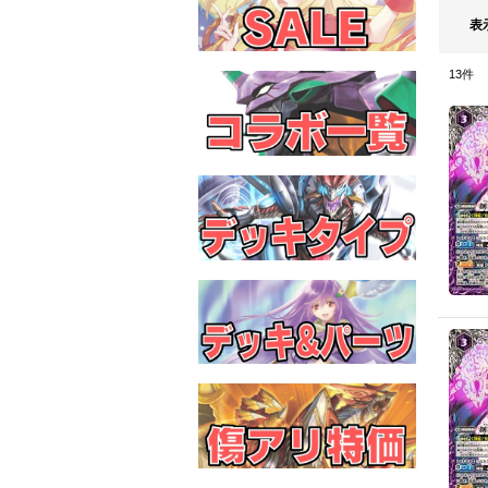
表
13
件