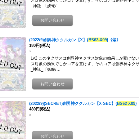
ス対象の効果でしかコアを置けず、そのコアは創界神ネク
_神託_〔妖蛇/…
(2022/9)創界神ククルカン【X】{
BS62-X09
}《紫》
180円
(税込)
×
Lv2 このネクサスは創界神ネクサス対象の効果しか受けな
ス対象の効果でしかコアを置けず、そのコアは創界神ネク
_神託_〔妖蛇/…
(2022/9)(SECRET)創界神ククルカン【X-SEC】{
BS62-X09
}
480円
(税込)
×