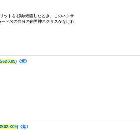
のスピリットを召喚/煌臨したとき、このネクサ
カード名の自分の創界神ネクサスがなけれ
S62-X09
}《紫》
BS62-X09
}《紫》