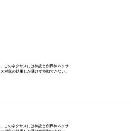
》
い。このネクサスには神託と創界神ネクサ
サス対象の効果しか受けず移動できない。
》
い。このネクサスには神託と創界神ネクサ