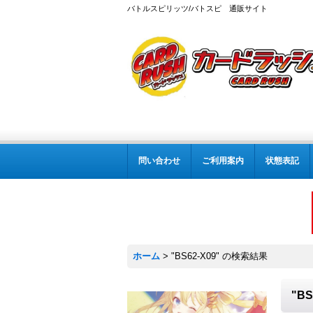
バトルスピリッツ/バトスピ 通販サイト
問い合わせ
ご利用案内
状態表記
ホーム
>
"BS62-X09"
の
検索結果
"BS