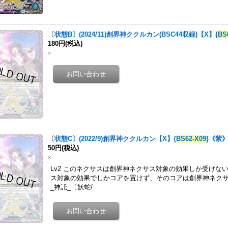
〔状態B〕(2024/11)創界神ククルカン(BSC44収録)【X】{
BS
180円
(税込)
×
〔状態C〕(2022/9)創界神ククルカン【X】{
BS62-X09
}《紫
50円
(税込)
×
Lv2 このネクサスは創界神ネクサス対象の効果しか受けな
ス対象の効果でしかコアを置けず、そのコアは創界神ネク
_神託_〔妖蛇/…