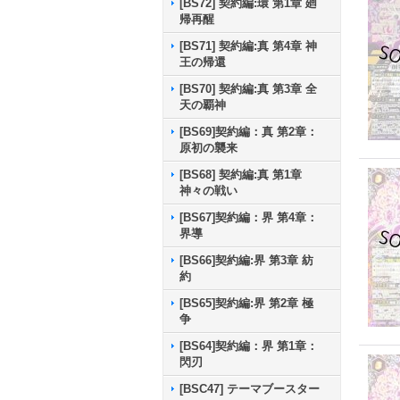
[BS72] 契約編:環 第1章 廻
帰再醒
[BS71] 契約編:真 第4章 神
王の帰還
[BS70] 契約編:真 第3章 全
天の覇神
[BS69]契約編：真 第2章：
原初の襲来
[BS68] 契約編:真 第1章
神々の戦い
[BS67]契約編：界 第4章：
界導
[BS66]契約編:界 第3章 紡
約
[BS65]契約編:界 第2章 極
争
[BS64]契約編：界 第1章：
閃刃
[BSC47] テーマブースター