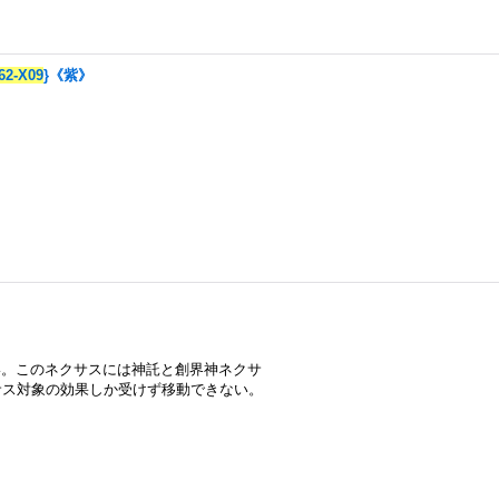
62-X09
}《紫》
》
い。このネクサスには神託と創界神ネクサ
サス対象の効果しか受けず移動できない。