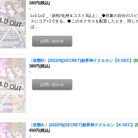
180円
(税込)
×
Lv1 Lv2 _〔妖蛇/化神＆コスト3以上〕_◆対象の自分
スにコア+1できる。◆このネクサスを配置したとき、同じ
ば…
〔状態B〕(2022/9)(SECRET)創界神ククルカン【X-SEC】{
B
380円
(税込)
×
〔状態A-〕(2022/9)(SECRET)創界神ククルカン【X-SEC】{
450円
(税込)
×