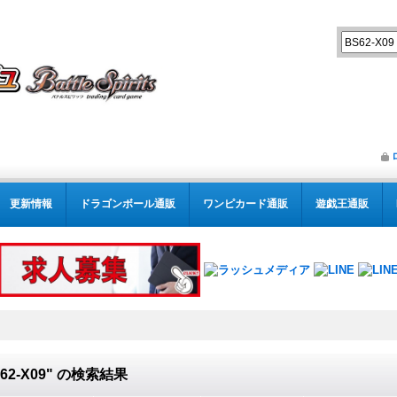
更新情報
ドラゴンボール通販
ワンピカード通販
遊戯王通販
62-X09"
の
検索結果