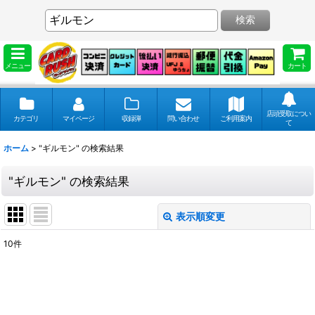
検索
メニュー
カート
店頭受取につい
カテゴリ
マイページ
収録弾
問い合わせ
ご利用案内
て
ホーム
>
"ギルモン"
の
検索結果
"ギルモン"
の
検索結果
表示順変更
閉じる
10
件
商品検索
:
表示数
: