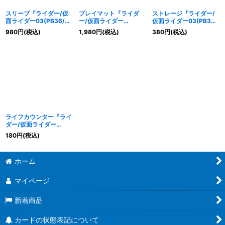
スリーブ『ライダー/仮
プレイマット『ライダ
ストレージ『ライダー/
面ライダー03(PB36/バ
ー/仮面ライダー
仮面ライダー03(PB36/
トラーズグッズセッ
03(PB36/バトラーズグ
バトラーズグッズセッ
980
円
(税込)
1,980
円
(税込)
380
円
(税込)
ト)』50枚【-】{-}《サ
ッズセット)』【-】{-}
ト)』【-】{-}《サプラ
プライ》
《サプライ》
イ》
ライフカウンター『ライ
ダー/仮面ライダー
03(PB36/バトラーズグ
180
円
(税込)
ッズセット)』【-】{-}
《サプライ》
ホーム
マイページ
新着商品
カードの状態表記について