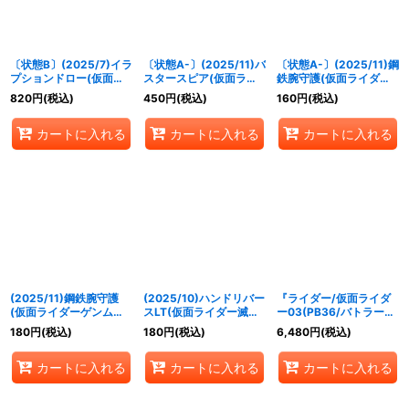
絞り込む
〔状態B〕(2025/7)イラ
〔状態A-〕(2025/11)バ
〔状態A-〕(2025/11)鋼
プションドロー(仮面ラ
スタースピア(仮面ライ
鉄腕守護(仮面ライダー
イダーカイザイラスト)
ダーバロンイラスト)
ゲンムイラスト)【C】
820
円
(税込)
450
円
(税込)
160
円
(税込)
【C】{BS54-067}
【R】{BSC22-114}
{BS68-079}《白》
《赤》
《赤》
カートに入れる
カートに入れる
カートに入れる
(2025/11)鋼鉄腕守護
(2025/10)ハンドリバー
『ライダー/仮面ライダ
(仮面ライダーゲンムイ
スLT(仮面ライダー滅イ
ー03(PB36/バトラーズ
ラスト)【C】{BS68-
ラスト)【R】{BSC42-
グッズセット)』【-】
180
円
(税込)
180
円
(税込)
6,480
円
(税込)
079}《白》
084}《緑》
{-}《サプライ》
カートに入れる
カートに入れる
カートに入れる