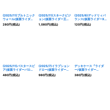
(2025/11)プルトニック
(2025/11)スネークビジ
(2025/6)デッドリィバ
ウォール(仮面ライダー
ョン(仮面ライダー王蛇
ランス(仮面ライダーXギ
エターナルイラスト)
イラスト)【C】{BS44-
ーツイラスト)【C】
280
円
(税込)
1,080
円
(税込)
120
円
(税込)
【C】{BS68-076}
088}《紫》
{BSC22-124}《紫》
《紫》
(2025/11)バスタースピ
(2025/7)イラプション
デッキケース『ライダ
ア(仮面ライダーバロン
ドロー(仮面ライダーカ
ー/仮面ライダー
イラスト)【R】
イザイラスト)【C】
03(PB36/バトラーズグ
480
円
(税込)
980
円
(税込)
380
円
(税込)
{BSC22-114}《赤》
{BS54-067}《赤》
ッズセット)』【-】{-}
《サプライ》