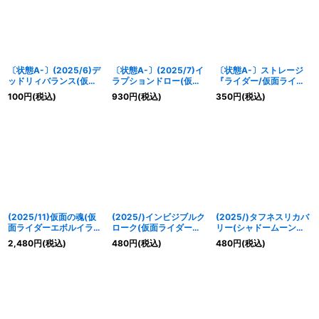
〔状態A-〕(2025/6)デ
〔状態A-〕(2025/7)イ
〔状態A-〕ストレージ
ッドリィバランス(仮面
ラプションドロー(仮面
『ライダー/仮面ライダ
ライダーXギーツイラス
ライダーカイザイラス
ー03(PB36/バトラーズ
100
円
(税込)
930
円
(税込)
350
円
(税込)
ト)【C】{BSC22-124}
ト)【C】{BS54-067}
グッズセット)』【-】
《紫》
《赤》
{-}《サプライ》
(2025/11)仮面の魂(仮
(2025/)インビジブルク
(2025/)タフネスリカバ
面ライダーエボルイラス
ローク(仮面ライダーダ
リー(シャドームーンイ
ト)【CP】{CB30-
ークカブトイラスト)
ラスト)【C】{BS16-
2,480
円
(税込)
480
円
(税込)
480
円
(税込)
CP04}《多》
【R】{BS01-141}《白》
077}《緑》