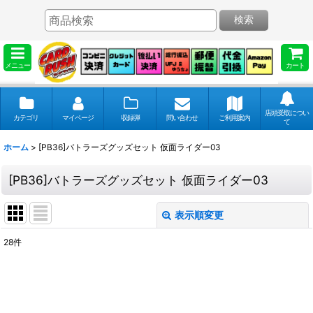
検索
メニュー
カート
店頭受取につい
カテゴリ
マイページ
収録弾
問い合わせ
ご利用案内
て
ホーム
>
[PB36]バトラーズグッズセット 仮面ライダー03
[PB36]バトラーズグッズセット 仮面ライダー03
表示順変更
閉じる
28
件
表示数
:
並び順
: