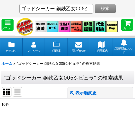
検索
メニュー
カート
店頭受取につい
カテゴリ
マイページ
収録弾
問い合わせ
ご利用案内
て
ホーム
>
"ゴッドシーカー 鋼鉄乙女005シビュラ"
の
検索結果
"ゴッドシーカー 鋼鉄乙女005シビュラ"
の
検索結果
表示順変更
閉じる
10
件
商品検索
:
表示数
: