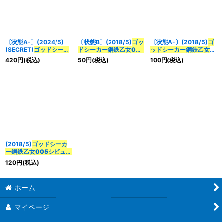
〔状態A-〕(2024/5)
〔状態B〕(2018/5)
ゴッ
〔状態A-〕(2018/5)
ゴ
(SECRET)
ゴッドシーカ
ドシーカー
鋼鉄乙女005
ッドシーカー
鋼鉄乙女
ー
鋼鉄乙女005シビュラ
シビュラ
【C】{BS46-
005シビュラ
【C】
420
円
(税込)
50
円
(税込)
100
円
(税込)
(Xレア仕様/LM2024収
042}《白》
{BS46-042}《白》
録)【C-SEC】{BS46-
042}《白》
(2018/5)
ゴッドシーカ
ー
鋼鉄乙女005シビュラ
【C】{BS46-042}
120
円
(税込)
《白》
ホーム
マイページ