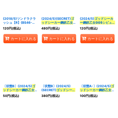
並び順
:
(2018/5)ツンドラクラ
(2024/5)(SECRET)
ゴ
(2024/5)
ゴッドシーカ
絞り込む
ッシュ【R】{BS46-
ッドシーカー
鋼鉄乙女
ー
鋼鉄乙女005シビュラ
094}《白》
005シビュラ
(Xレア仕
(Xレア仕様/LM2024収
120
円
(税込)
480
円
(税込)
120
円
(税込)
様/LM2024収録)【C-
録)【C】{BS46-042}
SEC】{BS46-042}
《白》
カートに入れる
カートに入れる
カートに入れる
《白》
〔状態B〕(2024/5)
ゴ
〔状態B〕(2024/5)
〔状態A-〕(2024/5)
ゴ
ッドシーカー
鋼鉄乙女
(SECRET)
ゴッドシーカ
ッドシーカー
鋼鉄乙女
005シビュラ
(Xレア仕
ー
鋼鉄乙女005シビュラ
005シビュラ
(Xレア仕
50
円
(税込)
380
円
(税込)
100
円
(税込)
様/LM2024収録)【C】
(Xレア仕様/LM2024収
様/LM2024収録)【C】
{BS46-042}《白》
録)【C-SEC】{BS46-
{BS46-042}《白》
042}《白》