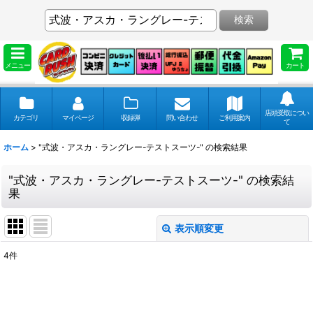
検索
メニュー
カート
店頭受取につい
カテゴリ
マイページ
収録弾
問い合わせ
ご利用案内
て
ホーム
>
"式波・アスカ・ラングレー-テストスーツ-"
の
検索結果
"式波・アスカ・ラングレー-テストスーツ-"
の
検索結
果
表示順変更
閉じる
4
件
商品検索
:
表示数
: