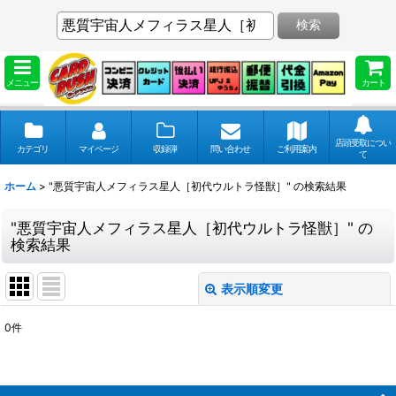
検索
メニュー
カート
店頭受取につい
カテゴリ
マイページ
収録弾
問い合わせ
ご利用案内
て
ホーム
>
"悪質宇宙人メフィラス星人［初代ウルトラ怪獣］"
の
検索結果
"悪質宇宙人メフィラス星人［初代ウルトラ怪獣］"
の
検索結果
表示順変更
閉じる
0
件
商品検索
:
表示数
: