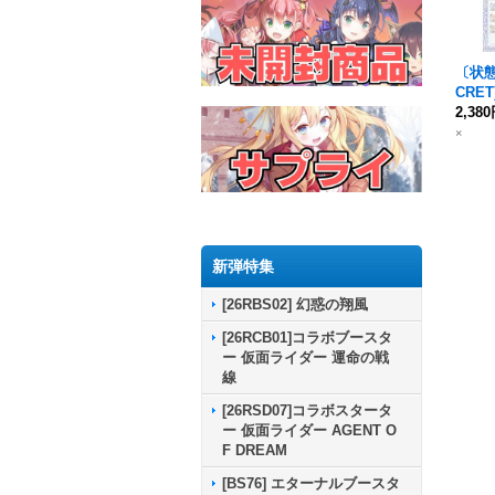
〔状態B
CRET
ブデス
2,38
SC3
×
{BS4
新弾特集
[26RBS02] 幻惑の翔風
[26RCB01]コラボブースタ
ー 仮面ライダー 運命の戦
線
[26RSD07]コラボスタータ
ー 仮面ライダー AGENT O
F DREAM
[BS76] エターナルブースタ