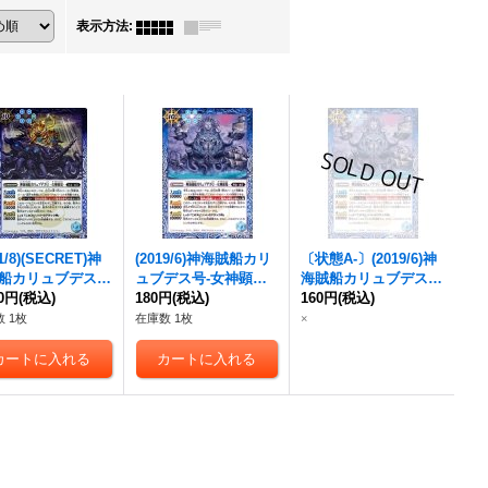
表示方法
:
1/8)(SECRET)
神
(2019/6)
神海賊船カリ
〔状態A-〕(2019/6)
神
船カリュブデス
ュブデス号-女神顕現-
海賊船カリュブデス
女神顕現-
80円
(税込)
(BSC38収
【C】{BS48-064}
180円
(税込)
号-女神顕現-
160円
(税込)
【C】{BS
C-SEC】{BS48-0
《青》
48-064}《青》
 1枚
在庫数 1枚
×
}《青》