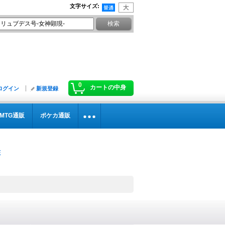
文字サイズ
:
0
カートの中身
ログイン
新規登録
MTG通販
ポケカ通販