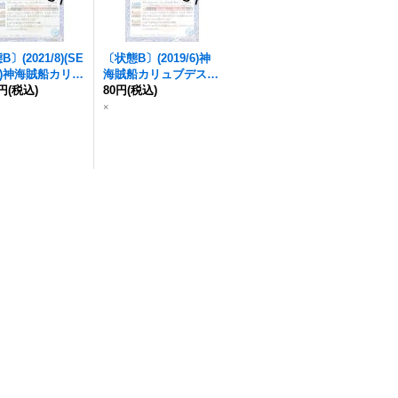
〕(2021/8)(SE
〔状態B〕(2019/6)
神
)
神海賊船カリュ
海賊船カリュブデス
号-女神顕現-
0円
(税込)
(B
号-女神顕現-
80円
(税込)
【C】{BS
8収録)【C-SEC】
48-064}《青》
×
8-064}《青》