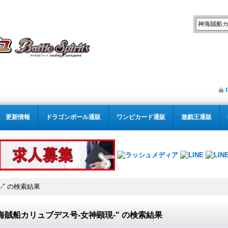
更新情報
ドラゴンボール通販
ワンピカード通販
遊戯王通販
"
の
検索結果
海賊船カリュブデス号-女神顕現-"
の
検索結果