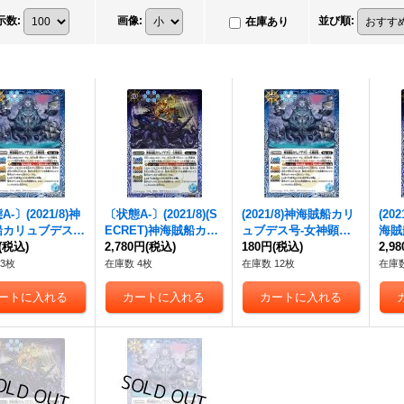
示数
:
画像
:
並び順
:
在庫あり
-〕(2021/8)
神
〔状態A-〕(2021/8)(S
(2021/8)
神海賊船カリ
(202
船カリュブデス
ECRET)
神海賊船カリ
ュブデス号-女神顕現-
海賊
神顕現-
(税込)
(BSC38収
ュブデス号-女神顕現-
2,780円
(税込)
(BSC38収録)【C】{B
180円
(税込)
号-
2,9
】{BS48-064}
(BSC38収録)【C-SE
S48-064}《青》
録)【
3枚
在庫数 4枚
在庫数 12枚
在庫数
》
C】{BS48-064}《青》
64