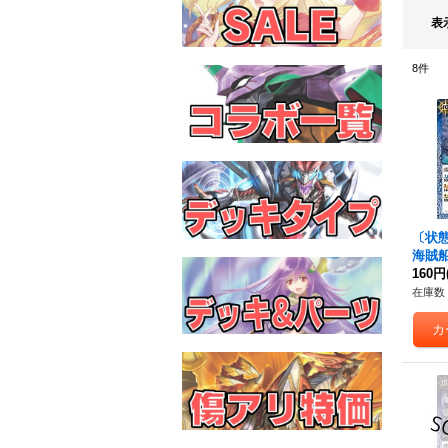
表
8
件
〔状態A
海賊
号-女
160円
録)【C
在庫数 
《青