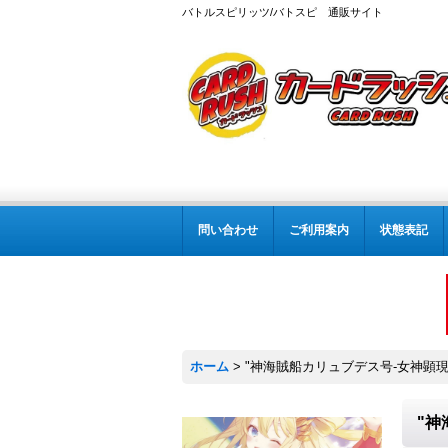
バトルスピリッツ/バトスピ 通販サイト
問い合わせ
ご利用案内
状態表記
ホーム
>
"神海賊船カリュブデス号-女神顕現-
"神