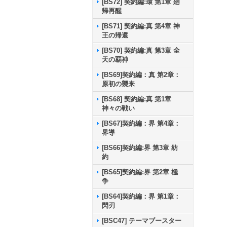
[BS72] 契約編:環 第1章 廻
帰再醒
[BS71] 契約編:真 第4章 神
王の帰還
[BS70] 契約編:真 第3章 全
天の覇神
[BS69]契約編：真 第2章：
原初の襲来
[BS68] 契約編:真 第1章
神々の戦い
[BS67]契約編：界 第4章：
界導
[BS66]契約編:界 第3章 紡
約
[BS65]契約編:界 第2章 極
争
[BS64]契約編：界 第1章：
閃刃
[BSC47] テーマブースター