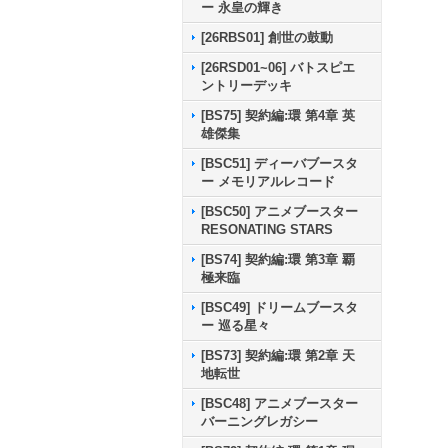
ー 永皇の輝き
[26RBS01] 創世の鼓動
[26RSD01~06] バトスピエ
ントリーデッキ
[BS75] 契約編:環 第4章 英
雄傑集
[BSC51] ディーバブースタ
ー メモリアルレコード
[BSC50] アニメブースター
RESONATING STARS
[BS74] 契約編:環 第3章 覇
極来臨
[BSC49] ドリームブースタ
ー 巡る星々
[BS73] 契約編:環 第2章 天
地転世
[BSC48] アニメブースター
バーニングレガシー