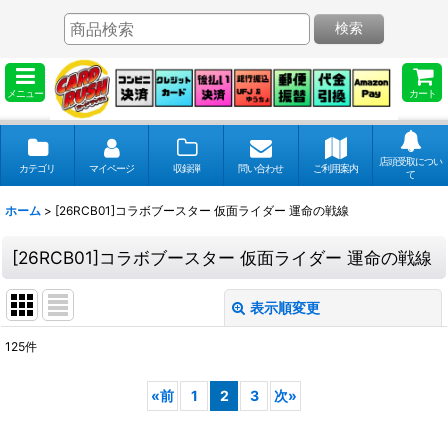
検索
メニュー
カート
店頭受取につい
カテゴリ
マイページ
収録弾
問い合わせ
ご利用案内
て
ホーム
>
[26RCB01]コラボブースター 仮面ライダー 運命の戦線
[26RCB01]コラボブースター 仮面ライダー 運命の戦線
表示順変更
閉じる
125
件
表示数
:
«
前
1
2
3
次
»
並び順
: