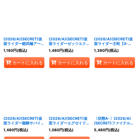
(2026/A)(SECRET)仮
(2026/A)(SECRET)仮
(2026/A)(SECRET)仮
面ライダー鎧武極アーム
面ライダーゼッツエクス
面ライダー王蛇【X-
ズ【X-SEC】
ドリーム【X-SEC】
SEC】{26RCB01-X04}
1,180
円
(税込)
1,480
円
(税込)
1,380
円
(税込)
{26RCB01-X02}《赤》
{26RCB01-X03}《紫》
《白》
カートに入れる
カートに入れる
カートに入れる
(2026/A)(SECRET)仮
(2026/A)(SECRET)仮
〔状態A-〕(2026/A)
面ライダー龍騎サバイブ
面ライダーエグゼイドム
(SECRET)ファイナルベ
【X-SEC】{26RCB01-
テキゲーマー【X-SEC】
ント【R-SEC】
1,480
円
(税込)
1,080
円
(税込)
5,480
円
(税込)
X05}《白》
{26RCB01-X07}《青》
{26RCB01-069}《白》