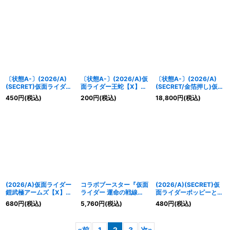
〔状態A-〕(2026/A)
〔状態A-〕(2026/A)仮
〔状態A-〕(2026/A)
(SECRET)仮面ライダー
面ライダー王蛇【X】
(SECRET/金箔押し)仮面
オーディン【M-SEC】
{26RCB01-X04}《白》
ライダーゼッツエクスド
450
円
(税込)
200
円
(税込)
18,800
円
(税込)
{26RCB01-038}《白》
リーム【X-SEC】
{26RCB01-X03}《紫》
(2026/A)仮面ライダー
コラボブースター『仮面
(2026/A)(SECRET)仮
鎧武極アームズ【X】
ライダー 運命の戦線
面ライダーポッピーとき
{26RCB01-X02}《赤》
[26RCB01]』【-】{-}
めきクライシスゲーマー
680
円
(税込)
5,760
円
(税込)
480
円
(税込)
《未開封BOX》
レベルX【R-SEC】
{26RCB01-046}《青》
«
前
1
2
3
次
»