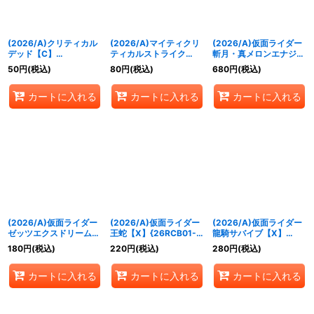
(2026/A)クリティカル
(2026/A)マイティクリ
(2026/A)仮面ライダー
デッド【C】
ティカルストライク
斬月・真メロンエナジー
{26RCB01-070}《青》
【R】{26RCB01-071}
アームズ【X】
50
円
(税込)
80
円
(税込)
680
円
(税込)
《青》
{26RCB01-X01}《赤》
カートに入れる
カートに入れる
カートに入れる
(2026/A)仮面ライダー
(2026/A)仮面ライダー
(2026/A)仮面ライダー
ゼッツエクスドリーム
王蛇【X】{26RCB01-
龍騎サバイブ【X】
【X】{26RCB01-X03}
X04}《白》
{26RCB01-X05}《白》
180
円
(税込)
220
円
(税込)
280
円
(税込)
《紫》
カートに入れる
カートに入れる
カートに入れる