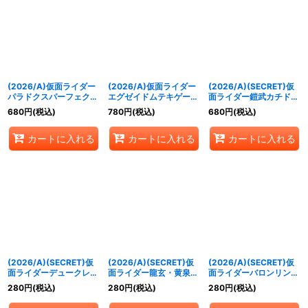
(2026/A)仮面ライダー
(2026/A)仮面ライダー
(2026/A)(SECRET)仮
パラドクスパーフェクト
エグゼイドムテキゲーマ
面ライダー鎧武カチドキ
ノックアウトゲーマーレ
ー【X】{26RCB01-
アームズ【R-SEC】
680
円
(税込)
780
円
(税込)
680
円
(税込)
ベル99【X】
X07}《青》
{26RCB01-011}《赤》
{26RCB01-X06}《青》
カートに入れる
カートに入れる
カートに入れる
(2026/A)(SECRET)仮
(2026/A)(SECRET)仮
(2026/A)(SECRET)仮
面ライダーデュークレモ
面ライダー龍玄・黄泉ヨ
面ライダーバロンリンゴ
ンエナジーアームズ
モツヘグリアームズ
アームズ【M-SEC】
280
円
(税込)
280
円
(税込)
280
円
(税込)
【M-SEC】{26RCB01-
【M-SEC】{26RCB01-
{26RCB01-016}《赤》
014}《赤》
015}《赤》