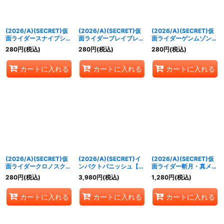
(2026/A)(SECRET)仮
(2026/A)(SECRET)仮
(2026/A)(SECRET)仮
面ライダースナイプシミ
面ライダーブレイブレガ
面ライダーゲンムゾンビ
ュレーションゲーマーレ
シーゲーマーレベル
アクションゲーマーレベ
280
円
(税込)
280
円
(税込)
280
円
(税込)
ベル50【R-SEC】
100【M-SEC】
ルX-0【M-SEC】
{26RCB01-051}《青》
{26RCB01-053}《青》
{26RCB01-054}《青》
カートに入れる
カートに入れる
カートに入れる
(2026/A)(SECRET)仮
(2026/A)(SECRET)イ
(2026/A)(SECRET)仮
面ライダークロノスクロ
ンパクトバニッシュ【R-
面ライダー斬月・真メロ
ニクルゲーマー【M-
SEC】{26RCB01-063}
ンエナジーアームズ【X-
280
円
(税込)
3,980
円
(税込)
1,280
円
(税込)
SEC】{26RCB01-055}
《紫》
SEC】{26RCB01-X01}
《青》
《赤》
カートに入れる
カートに入れる
カートに入れる