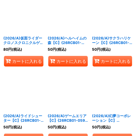
絞り込む
(2026/A)仮面ライダー
(2026/A)ヘルヘイムの
(2026/A)サクラハリケ
クロノスクロニクルゲー
森【C】{26RCB01-
ーン【C】{26RCB01-
マー【M】{26RCB01-
056}《赤》
057}《赤》
80
円
(税込)
50
円
(税込)
50
円
(税込)
055}《青》
カートに入れる
カートに入れる
カートに入れる
(2026/A)ライドシュー
(2026/A)ゲームエリア
(2026/A)幻夢コーポレ
ター【C】{26RCB01-
【C】{26RCB01-059}
ーション【C】
058}《白》
《青》
{26RCB01-060}《青》
50
円
(税込)
50
円
(税込)
50
円
(税込)