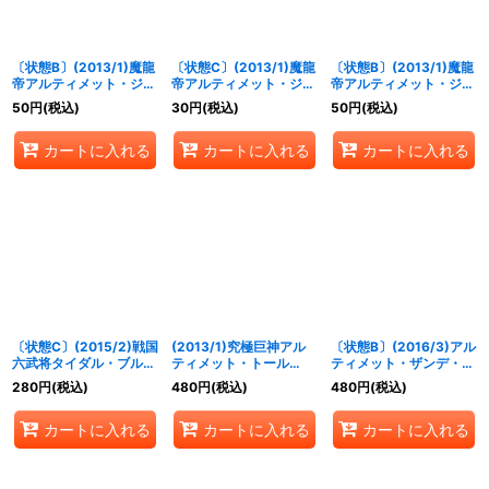
〔状態B〕(2013/1)魔龍
〔状態C〕(2013/1)魔龍
〔状態B〕(2013/1)魔龍
帝アルティメット・ジー
帝アルティメット・ジー
帝アルティメット・ジー
クフリード(紫)【X】
クフリード(白)【X】
クフリード(赤)【X】
50
円
(税込)
30
円
(税込)
50
円
(税込)
{CP14-X02A}《紫》
{CP14-X02D}《白》
{CP14-X02R}《赤》
カートに入れる
カートに入れる
カートに入れる
〔状態C〕(2015/2)戦国
(2013/1)究極巨神アル
〔状態B〕(2016/3)アル
六武将タイダル・ブルー
ティメット・トール
ティメット・ザンデ・ミ
【X】{BS33-X06}
【X】{BS24-X06}
リオン(BSC27収録)
280
円
(税込)
480
円
(税込)
480
円
(税込)
《青》
《白》
【X】{BS30-X05}
《紫》
カートに入れる
カートに入れる
カートに入れる