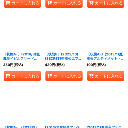
カートに入れる
カートに入れる
カートに入れる
〔状態A-〕(2016/3)龍
〔状態B〕(2023/10)
〔状態A-〕(2013/1)魔
魔皇イビルフリード
(SECRET)聖龍公エファ
龍帝アルティメット・ジ
【X】{SD36-X01}
メラ・ティルノーグ
ークフリード(白)【X】
350
円
(税込)
420
円
(税込)
100
円
(税込)
《赤》
【M-SEC】{BS65-
{CP14-X02D}《白》
057}《黄》
カートに入れる
カートに入れる
カートに入れる
〔状態A-〕(2023/9)
(2013/1)魔龍帝アルテ
(2013/1)魔龍帝アルテ