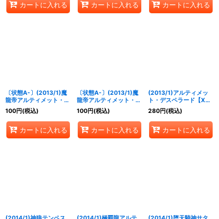
カートに入れる
カートに入れる
カートに入れる
〔状態A-〕(2013/1)魔
〔状態A-〕(2013/1)魔
(2013/1)アルティメッ
龍帝アルティメット・ジ
龍帝アルティメット・ジ
ト・デスペラード【X】
ークフリード(紫)【X】
ークフリード(赤)【X】
{BS24-X04}《紫》
100
円
(税込)
100
円
(税込)
280
円
(税込)
{CP14-X02A}《紫》
{CP14-X02R}《赤》
カートに入れる
カートに入れる
カートに入れる
(2014/1)神狼テンペス
(2014/1)極覇龍アルテ
(2014/1)堕天騎神サタ