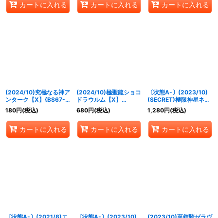
カートに入れる
カートに入れる
カートに入れる
(2024/10)究極なる神ア
(2024/10)極聖龍ショコ
〔状態A-〕(2023/10)
ンターク【X】{BS67-
ドラウルム【X】
(SECRET)極限神星ネ
X09}《多》
{BS67-X08}《黄》
オ・ゼッター【X-SEC】
180
円
(税込)
680
円
(税込)
1,280
円
(税込)
{BS65-X06}《緑》
カートに入れる
カートに入れる
カートに入れる
〔状態A-〕(2021/8)エ
〔状態A-〕(2023/10)
(2023/10)至鎧騎ゼラヴ