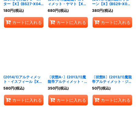
ター【X】{BS27-X04}
ィメット・ヤマト【X】
ーン【X】{BS29-X04}
《緑》
{CP14-X13}《赤》
《紫》
180
円
(税込)
680
円
(税込)
380
円
(税込)
カートに入れる
カートに入れる
カートに入れる
(2014/1)アルティメッ
〔状態A-〕(2013/1)魔
〔状態B〕(2013/1)魔龍
ト・イスフィール【X】
龍帝アルティメット・ジ
帝アルティメット・ジー
{BS25-X07}《黄》
ークフリード(黄)【X】
クフリード(白)【X】
580
円
(税込)
350
円
(税込)
50
円
(税込)
{CP14-X02T}《黄》
{CP14-X02D}《白》
カートに入れる
カートに入れる
カートに入れる