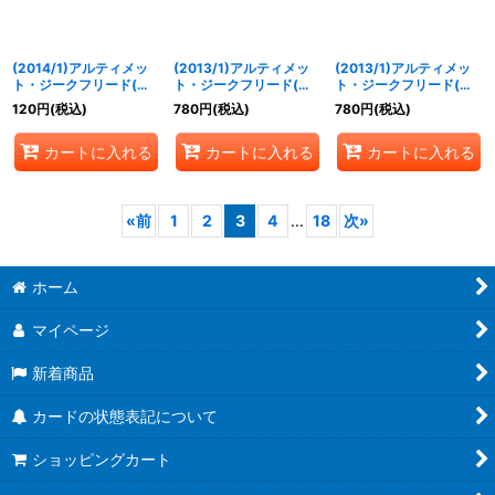
(2014/1)アルティメッ
(2013/1)アルティメッ
(2013/1)アルティメッ
ト・ジークフリード(イ
ト・ジークフリード(イ
ト・ジークフリード(イ
ラスト違い)【X】
ラスト違い/顔右向)
ラスト違い/顔左向)
120
円
(税込)
780
円
(税込)
780
円
(税込)
{SD19-X01}《赤》
【X】{SD19-X01}
【X】{SD19-X01}
《赤》
《赤》
カートに入れる
カートに入れる
カートに入れる
«
前
1
2
3
4
...
18
次
»
ホーム
マイページ
新着商品
カードの状態表記について
ショッピングカート