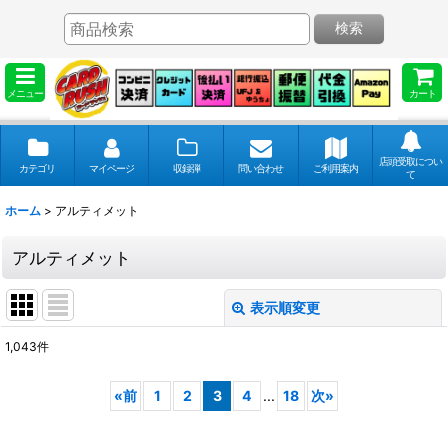
検索
メニュー
カート
店頭受取につい
カテゴリ
マイページ
収録弾
問い合わせ
ご利用案内
て
ホーム
>
アルティメット
アルティメット
表示順変更
閉じる
1,043
件
表示数
:
«
前
1
2
3
4
...
18
次
»
並び順
: