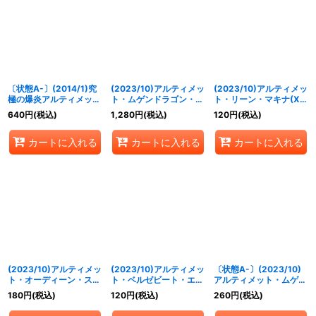
〔状態A-〕(2014/1)究
(2023/10)アルティメッ
(2023/10)アルティメッ
極の爆炎アルティメッ
ト・ムゲンドラゴン・コ
ト・リーン・マキナ(Xレ
ト・バゼル【X】
ズモ(Xレア仕様)【M】
ア仕様)【R】{SD67-
640
円
(税込)
1,280
円
(税込)
120
円
(税込)
{BSC17-X01}《赤》
{SD67-005}《多》
004}《黄》
カートに入れる
カートに入れる
カートに入れる
(2023/10)アルティメッ
(2023/10)アルティメッ
〔状態A-〕(2023/10)
ト・オーディーン・スト
ト・ベルゼビート・エク
アルティメット・ムゲン
ライカー(Xレア仕様)
エス(Xレア仕様)【R】
ドラゴン・マックスター
180
円
(税込)
120
円
(税込)
260
円
(税込)
【R】{SD67-003}
{SD67-001}《紫》
【X】{SD67-X01}
《白》
《赤》