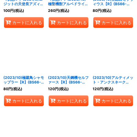
ジットの天使長アズィー
極聖機獣アルベドライア
ィウス【R】{BS66-
エル【M】{BS57-059}
ン【X】{BS66-X08}
061}《青》
100
円
(税込)
260
円
(税込)
80
円
(税込)
《黄》
《白》
カートに入れる
カートに入れる
カートに入れる
(2023/10)極蹴鳥シャモ
(2023/10)天鋼機セルフ
(2023/10)アルティメッ
ップラー【R】{BS66-
ァース【R】{BS66-
ト・アンクスネーク
057}《緑》
058}《白》
【R】{BS66-056}
80
円
(税込)
120
円
(税込)
120
円
(税込)
《紫》
カートに入れる
カートに入れる
カートに入れる