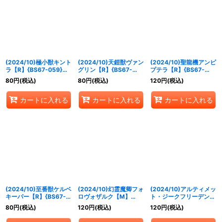
絞り込む
(2024/10)極小獣キント
(2024/10)天鎧獣ヴァン
(2024/10)聖龍機アンピ
ラ【R】{BS67-059}
グリン【R】{BS67-
プテラ【R】{BS67-
《緑》
060}《白》
061}《黄》
80
円
(税込)
80
円
(税込)
120
円
(税込)
カートに入れる
カートに入れる
カートに入れる
(2024/10)至番獣ケルベ
(2024/10)幻霊魔卿フォ
(2024/10)アルティメッ
キーパー【R】{BS67-
ロヴォザルク【M】
ト・ジークフリーデン
062}《青》
{BS67-058}《紫》
【M】{BS67-RV001}
80
円
(税込)
120
円
(税込)
120
円
(税込)
《多》