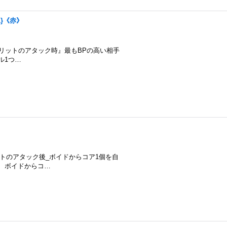
01}《赤》
3_『このスピリットのアタック時』最もBPの高い相手
ル1つ…
手のスピリットのアタック後_ボイドからコア1個を自
、ボイドからコ…