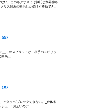
受けない。このネクサスには神託と創界神ネ
ネクサス対象の効果しか受けず移動でき…
3}《白》
__ヤタノカガミ__このスピリットが、相手のスピリッ
の効果…
6}《赤》
のとき、アタック/ブロックできない。_合体条
ラッシュ_『お互いのア…