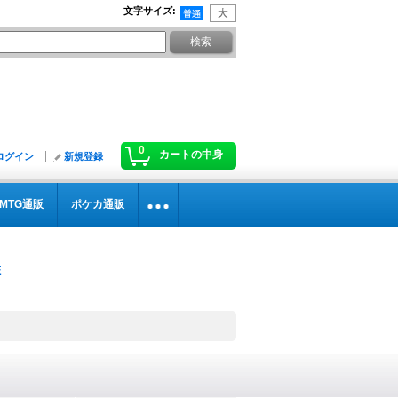
文字サイズ
:
0
カートの中身
ログイン
新規登録
MTG通販
ポケカ通販