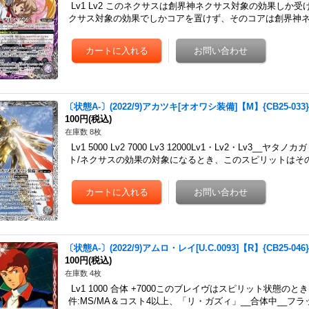
Lv1 Lv2 このネクサスは創界神ネクサス対象の効果しか
クサス対象の効果でしかコアを置けず、そのコアは創界神
〔状態A-〕(2022/9)アカツキ[オオワシ装備]【M】{CB25-03
100円
(税込)
在庫数 8枚
Lv1 5000 Lv2 7000 Lv3 12000Lv1・Lv2・Lv3
ト/ネクサスの効果の対象になるとき、このスピリットはそ
〔状態A-〕(2022/9)アムロ・レイ[U.C.0093]【R】{CB25-04
100円
(税込)
在庫数 4枚
Lv1 1000 合体 +7000このブレイヴはスピリット状態
件:MS/MA＆コスト4以上、「リ・ガズィ」__合体中__フ