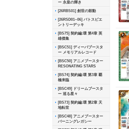
ー 永皇の輝き
[26RBS01] 創世の鼓動
[26RSD01~06] バトスピエ
ントリーデッキ
[BS75] 契約編:環 第4章 英
雄傑集
[BSC51] ディーバブースタ
ー メモリアルレコード
[BSC50] アニメブースター
RESONATING STARS
[BS74] 契約編:環 第3章 覇
極来臨
[BSC49] ドリームブースタ
ー 巡る星々
[BS73] 契約編:環 第2章 天
地転世
[BSC48] アニメブースター
バーニングレガシー