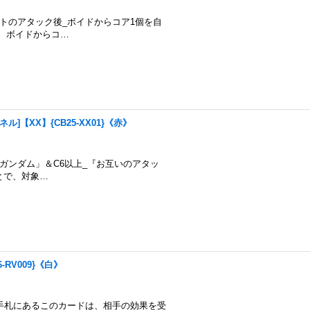
手のスピリットのアタック後_ボイドからコア1個を自
、ボイドからコ…
]【XX】{CB25-XX01}《赤》
煌臨：「νガンダム」＆C6以上_『お互いのアタッ
とで、対象…
-RV009}《白》
手札にあるこのカードは、相手の効果を受