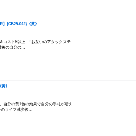
】{CB25-042}《黄》
煌臨：学園＆コスト5以上_『お互いのアタックステ
対象の自分の…
}《黄》
のカードは、自分の黄1色の効果で自分の手札が増え
分のライフ減少後…