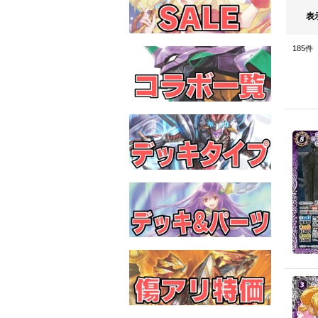
表
185
件