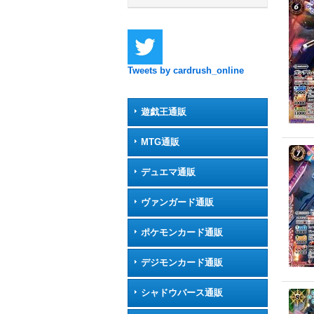
Tweets by cardrush_online
遊戯王通販
MTG通販
デュエマ通販
ヴァンガード通販
ポケモンカード通販
デジモンカード通販
シャドウバース通販