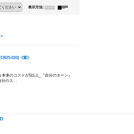
表示方法
:
»
B25-020}《紫》
臨：鉄華団＆本来のコストが5以上_『自分のターン』
自分のス…
紫》