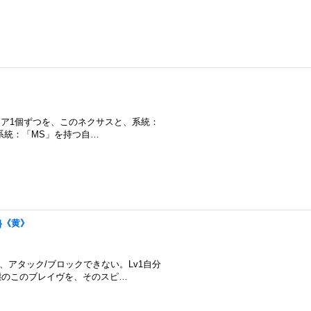
》
からコア1個ずつを、このネクサスと、系統：
2系統：「MS」を持つ自…
6}《黄》
とき、アタック/ブロックできない。Lv1自分
態のこのブレイヴを、そのスピ…