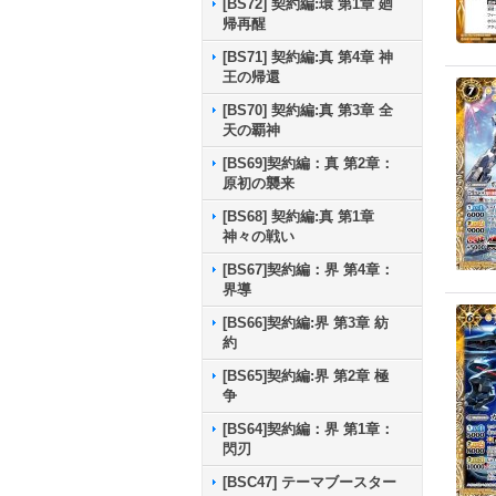
[BS72] 契約編:環 第1章 廻
帰再醒
[BS71] 契約編:真 第4章 神
王の帰還
[BS70] 契約編:真 第3章 全
天の覇神
[BS69]契約編：真 第2章：
原初の襲来
[BS68] 契約編:真 第1章
神々の戦い
[BS67]契約編：界 第4章：
界導
[BS66]契約編:界 第3章 紡
約
[BS65]契約編:界 第2章 極
争
[BS64]契約編：界 第1章：
閃刃
[BSC47] テーマブースター