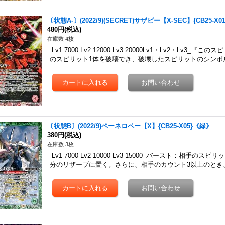
〔状態A-〕(2022/9)(SECRET)サザビー【X-SEC】{CB25-X
480円
(税込)
在庫数 4枚
Lv1 7000 Lv2 12000 Lv3 20000Lv1・Lv2・Lv
のスピリット1体を破壊でき、破壊したスピリットのシンボ
〔状態B〕(2022/9)ペーネロペー【X】{CB25-X05}《緑》
380円
(税込)
在庫数 3枚
Lv1 7000 Lv2 10000 Lv3 15000_バースト：相
分のリザーブに置く。さらに、相手のカウント3以上のとき