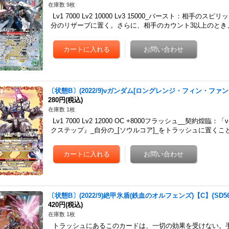
在庫数 9枚
Lv1 7000 Lv2 10000 Lv3 15000_バースト：相
分のリザーブに置く。さらに、相手のカウント3以上のとき
〔状態B〕(2022/9)νガンダム[ロングレンジ・フィン・ファンネル
280円
(税込)
在庫数 1枚
Lv1 7000 Lv2 12000 OC +8000フラッシュ__契約
クステップ』_自分の_[ソウルコア]_をトラッシュに置くこ
〔状態B〕(2022/9)絶甲氷盾(鉄血のオルフェンズ)【C】{SD56
420円
(税込)
在庫数 1枚
トラッシュにあるこのカードは、一切の効果を受けない。