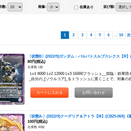
示数
:
画像
:
並び順
:
在庫あり
1
2
3
4
5
6
...
10
次
〔状態B〕(2022/9)ガンダム・バルバトスルプスレクス【R】{C
80円
(税込)
在庫数 1枚
Lv1 8000 Lv2 12000 Lv3 16000フラッシュ__煌
_自分の_[ソウルコア]_をトラッシュに置くことで、対象の
〔状態A-〕(2022/9)クーデリア＆アトラ【M】{CB25-069}《
100円
(税込)
在庫数 46枚