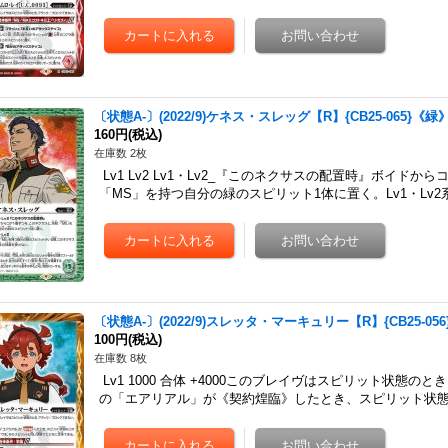
〔状態A-〕(2022/9)ケネス・スレッグ【R】{CB25-065}《緑
160円
(税込)
在庫数 2枚
Lv1 Lv2 Lv1・Lv2_『このネクサスの配置時』ボイド
「MS」を持つ自分の緑のスピリット1体に置く。Lv1・Lv
〔状態A-〕(2022/9)スレッタ・マーキュリー【R】{CB25-05
100円
(税込)
在庫数 8枚
Lv1 1000 合体 +4000このブレイヴはスピリット状態の
の「エアリアル」が《契約煌臨》したとき、スピリット状