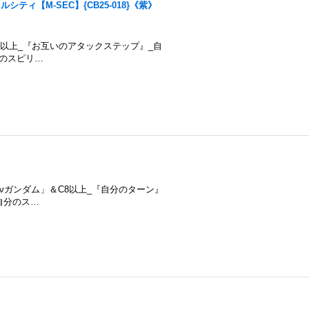
ルシティ【M-SEC】{CB25-018}《紫》
臨：コスト4以上_『お互いのアタックステップ』_自
分のスピリ…
》
約煌臨：「νガンダム」＆C8以上_『自分のターン』
自分のス…