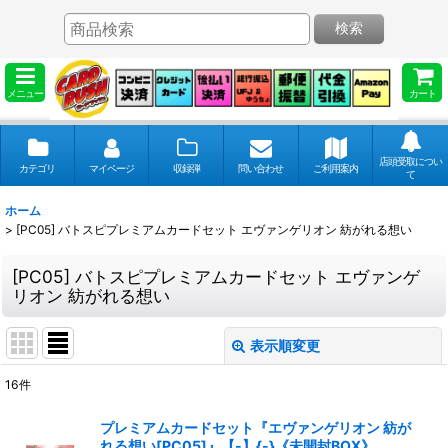
検索
メニュー
カート
店頭受取につい
カテゴリ
マイページ
収録弾
問い合わせ
ご利用案内
て
ホーム
>
[PC05] バトスピプレミアムカードセット エヴァンゲリオン 紡がれる想い
[PC05] バトスピプレミアムカードセット エヴァンゲ
リオン 紡がれる想い
表示順変更
閉じる
16
件
表示数
:
プレミアムカードセット『エヴァンゲリオン 紡が
れる想い[PC05]』【-】{-}《未開封BOX》