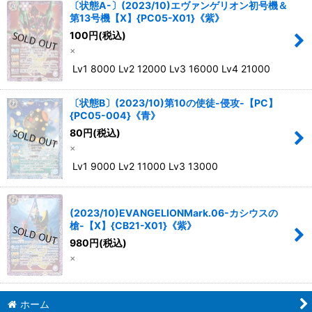
〔状態A-〕(2023/10)エヴァンゲリオン初号機＆
第13号機【X】{PC05-X01}《紫》
100
円
(税込)
×
Lv1 8000 Lv2 12000 Lv3 16000 Lv4 21000
〔状態B〕(2023/10)第10の使徒-侵攻-【PC】
{PC05-004}《青》
80
円
(税込)
×
Lv1 9000 Lv2 11000 Lv3 13000
(2023/10)EVANGELIONMark.06-カシウスの
槍-【X】{CB21-X01}《紫》
980
円
(税込)
×
ホーム