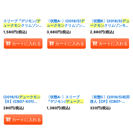
並び順
:
スリーブ『デジモン/
デ
〔状態A-〕(2018/5)
デ
〔状態B〕(2018/5)
デュ
絞り込む
ュークモン
クリムゾンモ
ュークモン
クリムゾンモ
ークモン
クリムゾンモー
ード(PB-07)』50枚
ード【XX】{CB07-
ド【XX】{CB07-XX01}
1,580
円
(税込)
3,680
円
(税込)
2,880
円
(税込)
【-】{-}《サプライ》
XX01}《赤》
《赤》
カートに入れる
カートに入れる
カートに入れる
(2018/5)
デュークモン
〔状態A-〕スリーブ
〔状態C〕(2018/5)松田
【X】{CB07-X01}
『デジモン/
デュークモ
啓人【CP】{CB07-
《赤》
ン
クリムゾンモード
CP01}《赤》
280
円
(税込)
1,380
円
(税込)
320
円
(税込)
(PB-07)』50枚【-】{-}
《サプライ》
カートに入れる