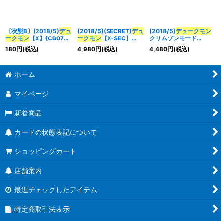
〔状態B〕(2018/5)
デュ
(2018/5)(SECRET)
デュ
(2018/5)
デュークモン
ークモン
【X】{CB07-
ークモン
【X-SEC】
クリムゾンモード
X01}《赤》
{CB07-X01}《赤》
【XX】{CB07-XX01}
180
円
(税込)
4,980
円
(税込)
4,480
円
(税込)
《赤》
ホーム
マイページ
新着商品
カードの状態表記について
ショッピングカート
店舗案内
最近チェックしたアイテム
特定商取引法表示