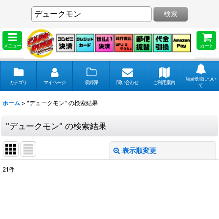
検索
メニュー
カート
店頭受取につい
カテゴリ
マイページ
収録弾
問い合わせ
ご利用案内
て
ホーム
>
"デュークモン"
の
検索結果
"デュークモン"
の
検索結果
表示順変更
閉じる
21
件
商品検索
:
表示数
: