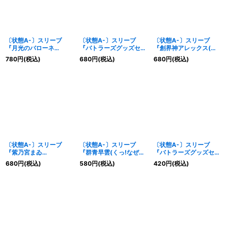
〔状態A-〕スリーブ
〔状態A-〕スリーブ
〔状態A-〕スリーブ
『月光のバローネ
『バトラーズグッズセッ
『創界神アレックス(バ
(WILDBOUT)』50枚
ト最強銀河究極ゼロ付属
トスピMAX2019配
780
円
(税込)
680
円
(税込)
680
円
(税込)
【-】{-}《サプライ》
(縦向/集合)』50枚【-】
布)』20枚【-】{-}《サ
{-}《サプライ》
プライ》
〔状態A-〕スリーブ
〔状態A-〕スリーブ
〔状態A-〕スリーブ
『紫乃宮まゐ
『群青早雲(くっ!なぜ
『バトラーズグッズセッ
(WILDBOUT)』50枚
た!?)』50枚【-】{-}
トバトルスピリッツブレ
680
円
(税込)
580
円
(税込)
420
円
(税込)
【-】{-}《サプライ》
《サプライ》
イヴ付属(ライバル達)』
50枚【-】{-}《サプラ
イ》