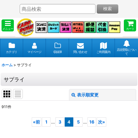
検索
メニュー
カート
店頭受取につい
カテゴリ
マイページ
収録弾
問い合わせ
ご利用案内
て
ホーム
>
サプライ
サプライ
表示順変更
閉じる
911
件
表示数
:
«
前
1
...
3
4
5
...
16
次
»
並び順
: