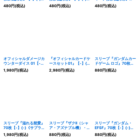
《サプライ》
《サプライ》
【-】{-}《サプライ》
480
円
(税込)
480
円
(税込)
480
円
(税込)
オフィシャルダメージカ
『オフィシャルカードケ
スリーブ『ガンダムカー
ウンターダイス 01【-】
ースセット01』【-】{-}
ドゲーム ロゴ』70枚
{-}《サプライ》
《サプライ》
【-】{-}《サプライ》
1,980
円
(税込)
2,980
円
(税込)
880
円
(税込)
スリーブ『溢れる慈愛』
スリーブ『ザクII（シャ
スリーブ『ガンダム・
70枚【-】{-}《サプラ
ア・アズナブル機）・ジ
EFSF』70枚【-】{-}
イ》
オン』70枚【-】{-}《サ
《サプライ》
1,980
円
(税込)
880
円
(税込)
880
円
(税込)
プライ》