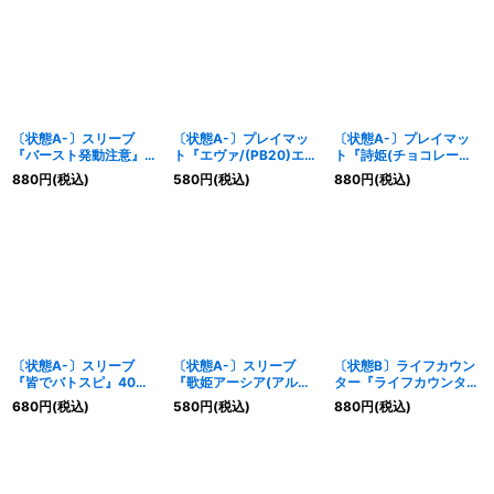
絞り込む
〔状態A-〕スリーブ
〔状態A-〕プレイマッ
〔状態A-〕プレイマッ
『バースト発動注意』
ト『エヴァ/(PB20)エヴ
ト『詩姫(チョコレート
20枚【-】{-}《サプラ
ァンゲリオン-奇跡を起
大作戦)』【-】{-}《サ
880
円
(税込)
580
円
(税込)
880
円
(税込)
イ》
こすために-』【-】{-}
プライ》
《サプライ》
〔状態A-〕スリーブ
〔状態A-〕スリーブ
〔状態B〕ライフカウン
『皆でバトスピ』40枚
『歌姫アーシア(アルテ
ター『ライフカウンター
【-】{-}《サプライ》
ィメットコレクション
6種セット(PB37/プレミ
680
円
(税込)
580
円
(税込)
880
円
(税込)
01)』50枚【-】{-}《サ
アム激覇BOX)』【-】
プライ》
{-}《サプライ》