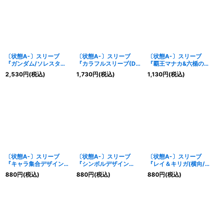
〔状態A-〕スリーブ
〔状態A-〕スリーブ
〔状態A-〕スリーブ
『ガンダム/ソレスタル
『カラフルスリーブ(D
『覇王マナカ&六楯の皇
ビーイング(PB10/バト
賞/アルティメットバト
帝ケイ(アルティメット
2,530
円
(税込)
1,730
円
(税込)
1,130
円
(税込)
ラーズグッズセットガン
スピくじ)』50枚【-】
バトスピくじ)』50枚
ダム00付属)』50枚
{-}《サプライ》
【-】{-}《サプライ》
【-】{-}《サプライ》
〔状態A-〕スリーブ
〔状態A-〕スリーブ
〔状態A-〕スリーブ
『キャラ集合デザイン
『シンボルデザイン
『レイ＆キリガ(横向/バ
(詩姫達の学園祭付属)』
(PB21)』50枚【-】{-}
トラーズグッズセット最
880
円
(税込)
880
円
(税込)
880
円
(税込)
50枚【-】{-}《サプラ
《サプライ》
強銀河究極ゼロ付属)』
イ》
50枚【-】{-}《サプラ
イ》