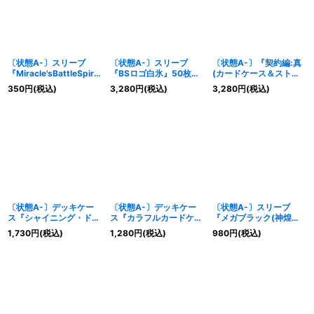
〔状態A-〕スリーブ
〔状態A-〕スリーブ
〔状態A-〕『契約編:真
『Miracle'sBattleSpirit
『BSロゴ白氷』50枚
(カードケース＆ストレ
sTube』20枚【-】{-}
【-】{-}《サプライ》
ージセット)』【-】{-}
350
円
(税込)
3,280
円
(税込)
3,280
円
(税込)
《サプライ》
《サプライ》
〔状態A-〕デッキケー
〔状態A-〕デッキケー
〔状態A-〕スリーブ
ス『シャイニング・ドラ
ス『カラフルカードケー
『メガブラック(神煌臨
ゴン超進化カードケー
ス』【-】{-}《サプラ
編)』50枚【-】{-}《サ
1,730
円
(税込)
1,280
円
(税込)
980
円
(税込)
ス』【-】{-}《サプラ
イ》
プライ》
イ》