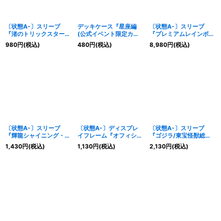
〔状態A-〕スリーブ
デッキケース『星座編
〔状態A-〕スリーブ
『渚のトリックスター
(公式イベント限定カー
『プレミアムレインボー
(BS22BOX予約特典)』
ドケース)』【-】{-}
(剣刃編コレクション
980
円
(税込)
480
円
(税込)
8,980
円
(税込)
20枚【-】{-}《サプラ
《サプライ》
3)』50枚【-】{-}《サ
イ》
プライ》
〔状態A-〕スリーブ
〔状態A-〕ディスプレ
〔状態A-〕スリーブ
『輝龍シャイニング・ド
イフレーム『オフィシャ
『ゴジラ/東宝怪獣総進
ラゴン(剣刃編コレクシ
ルアクリルカードスタン
撃』50枚【-】{-}《サプ
1,430
円
(税込)
1,130
円
(税込)
2,130
円
(税込)
ョン)』50枚【-】{-}
ド(本体のみ)』【-】{-}
ライ》
《サプライ》
《サプライ》