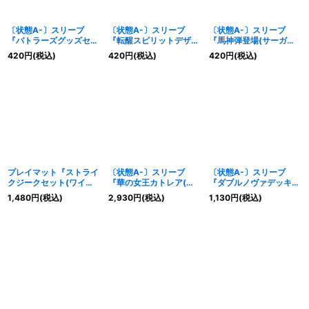
〔状態A-〕スリーブ
〔状態A-〕スリーブ
〔状態A-〕スリーブ
『バトラーズグッズセッ
『転醒スピリットデザイ
『馬神弾登場(サーガブ
トバトルスピリッツブレ
ン(PB21)』50枚【-】
レイヴオフィシャルカー
420
円
(税込)
420
円
(税込)
420
円
(税込)
イヴ付属(主人公達)』50
{-}《サプライ》
ドスリーブ)』50枚
枚【-】{-}《サプライ》
【-】{-}《サプライ》
プレイマット『ストライ
〔状態A-〕スリーブ
〔状態A-〕スリーブ
クジークセット(ワイル
『華の女王カトレア(剣
『ダブルノヴァデッキX
ドバウトオリジナル)』
刃編コレクション3)』
付属』50枚【-】{-}《サ
1,480
円
(税込)
2,930
円
(税込)
1,130
円
(税込)
【-】{-}《サプライ》
50枚【-】{-}《サプラ
プライ》
イ》