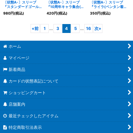
〔状態A-〕スリーブ
〔状態A-〕スリーブ
〔状態A-〕スリーブ
『スタンダードゴールド
『10周年キャラ集合(白
『ライラ(ペンタン着ぐ
(オフィシャルカードス
枠)』50枚【-】{-}《サ
るみ/BS65BOX購入特
980
円
(税込)
420
円
(税込)
350
円
(税込)
リーブ2024)』50枚
プライ》
典)』20枚【-】{-}《サ
【-】{-}《サプライ》
プライ》
«
前
1
...
3
4
5
...
16
次
»
ホーム
マイページ
新着商品
カードの状態表記について
ショッピングカート
店舗案内
最近チェックしたアイテム
特定商取引法表示