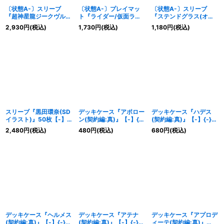
〔状態A-〕スリーブ
〔状態A-〕プレイマッ
〔状態A-〕スリーブ
『超神星龍ジークヴル
ト『ライダー/仮面ライ
『ステンドグラス(オフ
ム・ノヴァ
ダー(バトラーズグッズ
ィシャルカードスリーブ
2,930
円
(税込)
1,730
円
(税込)
1,180
円
(税込)
(WILDBOUT2019)』50
セット)』【-】{-}《サ
2021)』50枚【-】{-}
枚【-】{-}《サプライ》
プライ》
《サプライ》
スリーブ『黒田環奈(SD
デッキケース『アポロー
デッキケース『ハデス
イラスト)』50枚【-】
ン(契約編:真)』【-】{-}
(契約編:真)』【-】{-}
{-}《サプライ》
《サプライ》
《サプライ》
2,480
円
(税込)
480
円
(税込)
680
円
(税込)
デッキケース『ヘルメス
デッキケース『アテナ
デッキケース『アプロデ
(契約編:真)』【-】{-}
(契約編:真)』【-】{-}
ィーテ(契約編:真)』