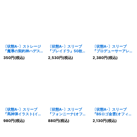
〔状態A-〕ストレージ
〔状態A-〕スリーブ
〔状態A-〕スリーブ
『魔導の契約神ハデス
『ブレイドラ』50枚
『プロデューサーアレッ
(PB40)』【-】{-}《サ
【-】{-}《サプライ》
クス(バトスピ界放祭
350
円
(税込)
2,530
円
(税込)
2,380
円
(税込)
プライ》
2019)』50枚【-】{-}
《サプライ》
〔状態A-〕スリーブ
〔状態A-〕スリーブ
〔状態A-〕スリーブ
『馬神弾イラスト(イラ
『フォンニーナ(オフィ
『BSロゴ金雲(オフィシ
スト横向き)』50枚
シャルカードスリーブ
ャルカードスリーブ
980
円
(税込)
880
円
(税込)
2,130
円
(税込)
【-】{-}《サプライ》
2024)』50枚【-】{-}
EX)』80枚【-】{-}《サ
《サプライ》
プライ》