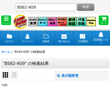
検索
メニュー
カート
店頭受取につい
カテゴリ
マイページ
収録弾
問い合わせ
ご利用案内
て
ホーム
>
"BS62-X09"
の
検索結果
"BS62-X09"
の
検索結果
表示順変更
閉じる
13
件
商品検索
:
表示数
: