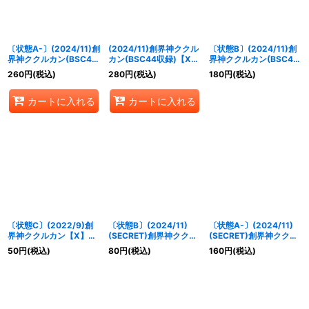
並び順
:
〔状態A-〕(2024/11)創
(2024/11)創界神ククル
〔状態B〕(2024/11)創
絞り込む
界神ククルカン(BSC44
カン(BSC44収録)【X】
界神ククルカン(BSC44
収録)【X】{
BS62-
{
BS62-X09
}《紫》
収録)【X】{
BS62-
260
円
(税込)
280
円
(税込)
180
円
(税込)
X09
}《紫》
X09
}《紫》
カートに入れる
カートに入れる
〔状態C〕(2022/9)創
〔状態B〕(2024/11)
〔状態A-〕(2024/11)
界神ククルカン【X】
(SECRET)創界神ククル
(SECRET)創界神ククル
{
BS62-X09
}《紫》
カン(BSC44収録)【X-
カン(BSC44収録)【X-
50
円
(税込)
80
円
(税込)
160
円
(税込)
SEC】{
BS62-X09
}
SEC】{
BS62-X09
}
《紫》
《紫》