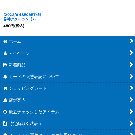
(2022/9)(SECRET)創
界神ククルカン【X-
SEC】{
BS62-X09
}
480
円
(税込)
《紫》
ホーム
マイページ
新着商品
カードの状態表記について
ショッピングカート
店舗案内
最近チェックしたアイテム
特定商取引法表示