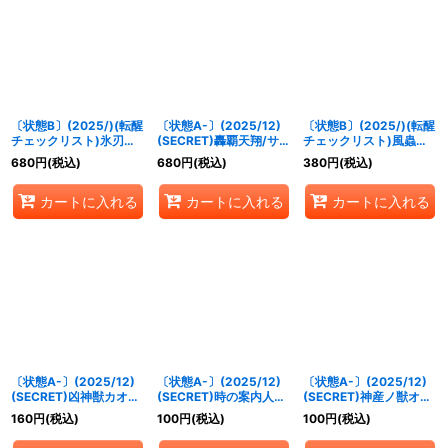
絞り込む
〔状態B〕(2025/)(転醒
〔状態A-〕(2025/12)
〔状態B〕(2025/)(転醒
チェックリスト)氷刃姫
(SECRET)轟覇天翔/サイ
チェックリスト)風蟲円
プリヘーリア/大氷斧の
ゴード・ゴレム・オリジ
舞/ドルクス・ウシワ
680
円
(税込)
680
円
(税込)
380
円
(税込)
姫君プリヘーリア【-】
ン【転醒X-SEC】
カ・オリジン【-】
{BS55-044}《白》
{BSC47-
{BSC47-RVTX03}
カートに入れる
カートに入れる
カートに入れる
RVTX07a/BSC47-
《緑》
RVTX07b}《青》
〔状態A-〕(2025/12)
〔状態A-〕(2025/12)
〔状態A-〕(2025/12)
(SECRET)凶神獣カオ
(SECRET)時の案内人ウ
(SECRET)神産ノ獣オオ
ス・ペガサロス(BSC47
ォッチャ【R-SEC】
ヤビコ【R-SEC】
160
円
(税込)
100
円
(税込)
100
円
(税込)
収録)【M-SEC】
{BSC47-009}《青》
{BSC47-003}《緑》
{BS59-CP05}《黄》