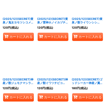
(2025/12)(SECRET)黄
(2025/12)(SECRET)黄
(2025/12)(SECRET)黄
泉ノ鬼女ヨモツシコメ
泉ノ雷神ホノイカヅチ
泉ノ獣ライウンシシ
(BSC47収録)【C-
(BSC47収録)【M-
(BSC47収録)【R-
120
円
(税込)
120
円
(税込)
120
円
(税込)
SEC】{BS55-017}
SEC】{BS55-019}
SEC】{BS55-022}
《紫》
《紫》
《紫》
カートに入れる
カートに入れる
カートに入れる
(2025/12)(SECRET)神
(2025/12)(SECRET)神
(2025/12)(SECRET)ゴ
産ノ獣ジュモクマシラ/
産ノ獣イワツチビコ
ッドシーカー神産ノ翼ク
イザナギの神産神殿
(BSC47収録)【C-
ニノトコタチ(BSC47収
120
円
(税込)
120
円
(税込)
180
円
(税込)
(BSC47収録)【転醒R-
SEC】{BS55-028}
録)【C-SEC】{BS55-
SEC】{BS55-
《緑》
029}《緑》
カートに入れる
カートに入れる
カートに入れる
027a/BS55-027b}
《緑》