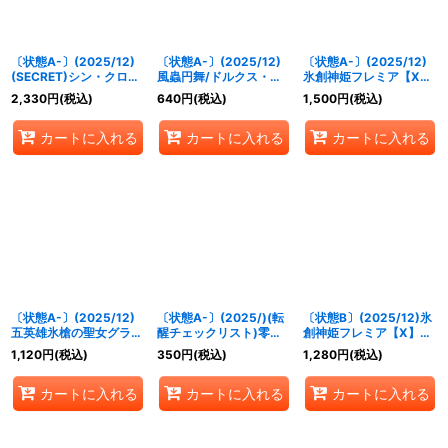
〔状態A-〕(2025/12)
〔状態A-〕(2025/12)
〔状態A-〕(2025/12)
(SECRET)シン・クロノ
風蟲円舞/ドルクス・ウ
氷創神姫フレミア【X】
ス・リターナル【X-
シワカ・オリジン【転醒
{BSC47-X02}《白》
2,330
円
(税込)
640
円
(税込)
1,500
円
(税込)
SEC】{BSC47-X04}
X】{BSC47-
《青》
RVTX03a/BSC47-
カートに入れる
カートに入れる
カートに入れる
RVTX03b}《緑》
〔状態A-〕(2025/12)
〔状態A-〕(2025/)(転
〔状態B〕(2025/12)氷
五英雄氷槍の聖女グラフ
醒チェックリスト)零華
創神姫フレミア【X】
ィーラ【X】{BSC47-
の姫君ミロスラーヴァ/
{BSC47-X02}《白》
1,120
円
(税込)
350
円
(税込)
1,280
円
(税込)
RVX01}《白》
氷翼零装ミロスラーヴァ
【-】{BSC47-RV003}
カートに入れる
カートに入れる
カートに入れる
《白》