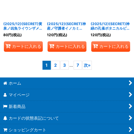
(2025/12)(SECRET)黄
(2025/12)(SECRET)神
(2025/12)(SECRET)神
泉ノ凶魚ライウンザメ
産ノ守護者イノカミ
緑の孔雀ボタニカルピー
(BSC47収録)【R-
(BSC47収録)【M-
コック/彩華神鳥ボタニ
80
円
(税込)
120
円
(税込)
120
円
(税込)
SEC】{BS56-018}
SEC】{BS56-030}
カルピーコック(BSC47
《紫》
《緑》
収録)【転醒R-SEC】
カートに入れる
カートに入れる
カートに入れる
{BS56-031a/BS56-
031b}《緑》
1
2
3
...
7
次
»
ホーム
マイページ
新着商品
カードの状態表記について
ショッピングカート