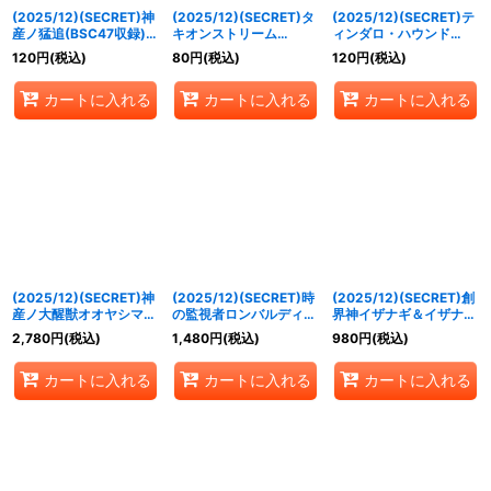
(2025/12)(SECRET)神
(2025/12)(SECRET)タ
(2025/12)(SECRET)テ
産ノ猛追(BSC47収録)
キオンストリーム
ィンダロ・ハウンド
【C-SEC】{BS55-072}
(BSC47収録)【R-
(BSC47収録)【C-
120
円
(税込)
80
円
(税込)
120
円
(税込)
《緑》
SEC】{BS55-078}
SEC】{BS55-RV006}
《青》
《青》
カートに入れる
カートに入れる
カートに入れる
(2025/12)(SECRET)神
(2025/12)(SECRET)時
(2025/12)(SECRET)創
産ノ大醒獣オオヤシマ/
の監視者ロンバルディ
界神イザナギ＆イザナミ
黄泉ノ醒獣帝ヨモツオオ
ア/時の破壊者ロンバル
(BSC47収録)【X-
2,780
円
(税込)
1,480
円
(税込)
980
円
(税込)
カミ(BSC47収録)【転醒
ディア・Ω(BSC47収録)
SEC】{BS55-X09}
X-SEC】{BS55-
【転醒X-SEC】{BS55-
《多》
カートに入れる
カートに入れる
カートに入れる
TX02a/BS55-TX02b}
TX03a/BS55-TX03b}
《紫》
《多》