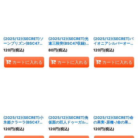
(2025/12)(SECRET)ソ
(2025/12)(SECRET)光
(2025/12)(SECRET)パ
ーンプリズン(BSC47収
速三段突(BSC47収録)
イオニアシルバーオール
録)【R-SEC】{BS44-
【R-SEC】{BS44-
(BSC47収録)【C-
120
円
(税込)
80
円
(税込)
120
円
(税込)
RV009}《緑》
RV010}《白》
SEC】{BS52-029}
《白》
カートに入れる
カートに入れる
カートに入れる
(2025/12)(SECRET)小
(2025/12)(SECRET)角
(2025/12)(SECRET)命
氷姫クラーラ(BSC47収
仮面の巨人ドゥーガルド
の果実-原種-/命の果実
録)【R-SEC】{BS52-
(BSC47収録)【R-
の精ドライアッド
120
円
(税込)
120
円
(税込)
120
円
(税込)
032}《白》
SEC】{BS52-053}
(BSC47収録)【転醒R-
《青》
SEC】{BS52-