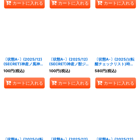
カートに入れる
カートに入れる
カートに入れる
〔状態A-〕(2025/12)
〔状態A-〕(2025/12)
〔状態A-〕(2025/)(転
(SECRET)神産ノ風神シ
(SECRET)神産ノ獣ジュ
醒チェックリスト)時間
ナツヒコ(BSC47収録)
モクノシカ【C-SEC】
双龍タイムラー・ダイム
100
円
(税込)
100
円
(税込)
580
円
(税込)
【R-SEC】{BS55-035}
{BSC47-002}《緑》
ラー/時空竜軍団長タイ
《緑》
ムラー・ダイムラー
カートに入れる
カートに入れる
カートに入れる
【-】{BSC47-RV009}
《青》
〔状態A-〕(2025/)(転
〔状態A-〕(2025/12)
〔状態A-〕(2025/12)