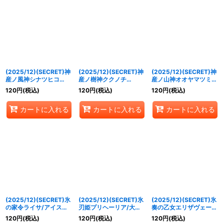
(2025/12)(SECRET)神
(2025/12)(SECRET)神
(2025/12)(SECRET)神
産ノ風神シナツヒコ
産ノ樹神ククノチ
産ノ山神オオヤマツミ
(BSC47収録)【R-
(BSC47収録)【M-
(BSC47収録)【C-
120
円
(税込)
120
円
(税込)
120
円
(税込)
SEC】{BS55-035}
SEC】{BS55-037}
SEC】{BS55-039}
《緑》
《緑》
《緑》
カートに入れる
カートに入れる
カートに入れる
(2025/12)(SECRET)氷
(2025/12)(SECRET)氷
(2025/12)(SECRET)氷
の家令ライサ/アイスパ
刃姫プリヘーリア/大氷
奏の乙女エリザヴェータ
レス(BSC47収録)【転醒
斧の姫君プリヘーリア
(BSC47収録)【M-
120
円
(税込)
120
円
(税込)
120
円
(税込)
R-SEC】{BS55-
(BSC47収録)【転醒R-
SEC】{BS55-045}