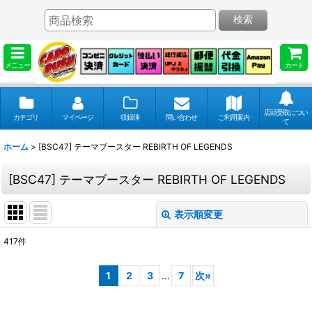
検索
メニュー
カート
店頭受取につい
カテゴリ
マイページ
収録弾
問い合わせ
ご利用案内
て
ホーム
>
[BSC47] テーマブースター REBIRTH OF LEGENDS
[BSC47] テーマブースター REBIRTH OF LEGENDS
表示順変更
閉じる
417
件
表示数
:
1
2
3
...
7
次
»
並び順
: