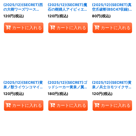
(2025/12)(SECRET)西
(2025/12)(SECRET)魔
(2025/12)(SECRET)真
の大樹ワーズワース
石の樹婦人アイビィエッ
空爪破斬(BSC47収録)
(BSC47収録)【C-
タ(BSC47収録)【C-
【R-SEC】{BS54-072}
120
円
(税込)
120
円
(税込)
80
円
(税込)
SEC】{BS54-023}
SEC】{BS54-025}
《緑》
《緑》
《緑》
カートに入れる
カートに入れる
カートに入れる
(2025/12)(SECRET)黄
(2025/12)(SECRET)ゴ
(2025/12)(SECRET)黄
泉ノ獣ライウンコマイ
ッドシーカー黄泉ノ翼ト
泉ノ兵士ヨモツイクサ
ヌ/イザナミの黄泉神殿
ヨクモノ(BSC47収録)
(BSC47収録)【C-
120
円
(税込)
180
円
(税込)
120
円
(税込)
(BSC47収録)【転醒R-
【C-SEC】{BS55-013}
SEC】{BS55-016}
SEC】{BS55-
《紫》
《紫》
カートに入れる
カートに入れる
カートに入れる
012a/BS55-012b}
《紫》