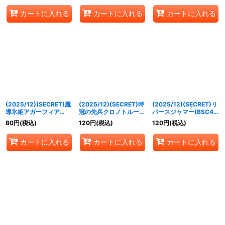
040a/BS55-040b}
SEC】{BS55-
《白》
カートに入れる
カートに入れる
カートに入れる
《白》
044a/BS55-044b}
《白》
(2025/12)(SECRET)魔
(2025/12)(SECRET)時
(2025/12)(SECRET)リ
導氷姫アガーフィア
冠の先兵クロノトルーパ
バースジャマー(BSC47
(BSC47収録)【R-
ー(BSC47収録)【C-
収録)【C-SEC】
80
円
(税込)
120
円
(税込)
120
円
(税込)
SEC】{BS55-047}
SEC】{BS55-060}
{BS55-071}《緑》
《白》
《青》
カートに入れる
カートに入れる
カートに入れる