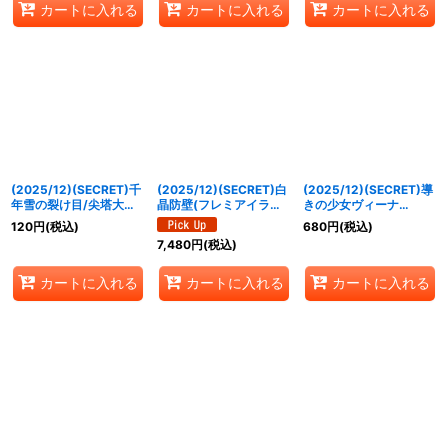
カートに入れる
カートに入れる
カートに入れる
062a/BS52-062b}
《緑》
(2025/12)(SECRET)千
(2025/12)(SECRET)白
(2025/12)(SECRET)導
年雪の裂け目/尖塔大亀
晶防壁(フレミアイラス
きの少女ヴィーナ
サウザンタイマイ
ト/BSC47収録)【C-
(BSC47収録)【X-
120
円
(税込)
680
円
(税込)
(BSC47収録)【転醒R-
SEC】{BS52-RV008}
SEC】{BS52-X08}
7,480
円
(税込)
SEC】{BS52-
《白》
《多》
063a/BS52-063b}
《白》
カートに入れる
カートに入れる
カートに入れる