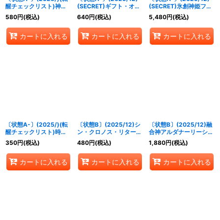
醒チェックリスト)神産
(SECRET)ギフト・オ
(SECRET)氷創神姫フレ
ノ大醒獣オオヤシマ/黄
ブ・ザ・ナイル/クレオ
ミア【X-SEC】
580
円
(税込)
640
円
(税込)
5,480
円
(税込)
泉ノ醒獣帝ヨモツオオカ
パトラス・オリジン【転
{BSC47-X02}《白》
ミ【-】{BS55-TX02}
醒X-SEC】{BSC47-
カートに入れる
カートに入れる
カートに入れる
《紫》
RVTX06a/BSC47-
RVTX06b}《黄》
〔状態A-〕(2025/)(転
〔状態B〕(2025/12)シ
〔状態B〕(2025/12)融
醒チェックリスト)時の
ン・クロノス・リターナ
合神アルダナーリーシュ
番犬クロノ・ベロス/時
ル【X】{BSC47-X04}
ヴァラ【X】{BSC47-
350
円
(税込)
480
円
(税込)
1,880
円
(税込)
の狭間【-】{BSC47-
《青》
X03}《黄》
RV010}《青》
カートに入れる
カートに入れる
カートに入れる