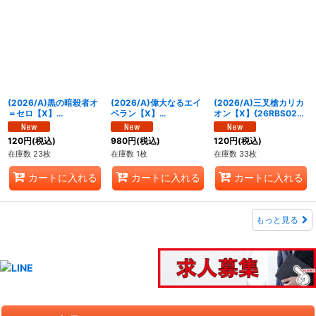
(2026/A)黒の暗殺者オ
(2026/A)偉大なるエイ
(2026/A)三叉槍カリカ
＝セロ【X】
ペラン【X】
オン【X】{26RBS02-
{26RBS02-X06}《紫》
{26RBS02-X07}《緑》
X08}《緑》
120
円
(税込)
980
円
(税込)
120
円
(税込)
在庫数 23枚
在庫数 1枚
在庫数 33枚
カートに入れる
カートに入れる
カートに入れる
もっと見る