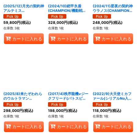
(2025/12)月光の契約神
(2024/10)絶甲氷盾
(2024/11)星夜の契約神
アルテミス
(CHAMPION/機動戦士
ウラノス(CHAMPION)
(SECONDPLACE/バト
ガンダムイラスト)【-】
【契約X】{BS70-
スピチャンピオンシップ
{SD56-RV009}《白》
CX03}《黄》
59,800
円
(税込)
328,000
円
(税込)
248,000
円
(税込)
3on3)【契約X】{BS72-
在庫数 3枚
在庫数 1枚
在庫数 1枚
CX03}《白》
カートに入れる
カートに入れる
カートに入れる
(2025/8)来たぞわれら
(2017/4)秩序龍機νジー
(2022/9)大天使ミカフ
のウルトラマン
クフリード(バトスピチ
ァール(シリアルNo入り)
(CHAMPION/ウルトラ
ャンピオンシップ2017-
【X】{BS02-X08}
マンカップ/VSゼットン
煌臨杯-)【X】{SD39-
《黄》
298,000
円
(税込)
198,000
円
(税込)
118,000
円
(税込)
イラスト)【LM】
X01}《白》
在庫数 1枚
在庫数 1枚
在庫数 1枚
{LM19-U07}《青》
カートに入れる
カートに入れる
カートに入れる