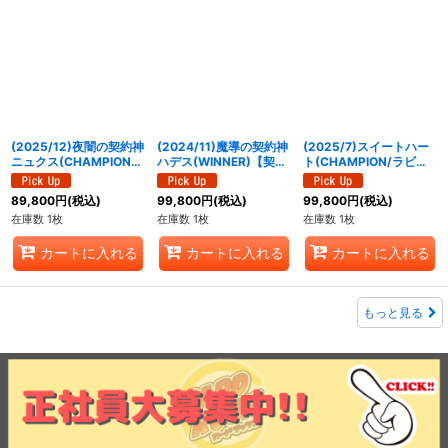
(2025/12)夜闇の契約神
(2024/11)魔導の契約神
(2025/7)スイートハー
ニュクス(CHAMPION/
ハデス(WINNER)【契約
ト(CHAMPION/ラビ
バトスピチャンピオンシ
X】{BS68-CX01}
ィ・ダーリンイラスト)
ップ25_26)【契約X】
《紫》
【C】{BSC33-RV001}
89,800
円
(税込)
99,800
円
(税込)
99,800
円
(税込)
{BS72-CX02}《紫》
《黄》
在庫数 1枚
在庫数 1枚
在庫数 1枚
カートに入れる
カートに入れる
カートに入れる
もっと見る