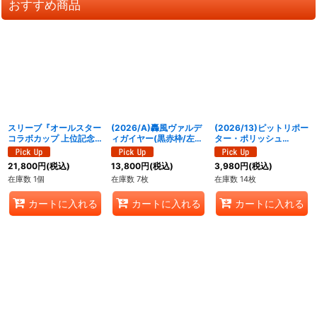
おすすめ商品
スリーブ『オールスター
(2026/A)轟風ヴァルデ
(2026/13)ピットリポー
コラボカップ 上位記念
ィガイヤー(黒赤枠/左手
ター・ポリッシュ
品』50枚【-】{-}《サプ
玉/NOTFORSALE)
【PX】{PX26-02}
ライ》
【X】{26RBS01-X03}
《多》
21,800
円
(税込)
13,800
円
(税込)
3,980
円
(税込)
《赤》
在庫数 1個
在庫数 7枚
在庫数 14枚
カートに入れる
カートに入れる
カートに入れる