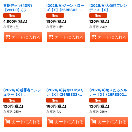
青樹デッキ(40枚)
(2026/A)ジーン・ロー
(2026/A)大焔精フレン
【ver1.0】{-}
ズ【X】{26RBS02-
ディス【X】
X01}《赤》
{26RBS02-X02}《赤》
4,800
円
(税込)
180
円
(税込)
120
円
(税込)
在庫数 1点
在庫数 11枚
在庫数 23枚
カートに入れる
カートに入れる
カートに入れる
(2026/A)断罪者コンシ
(2026/A)待命ロマスリ
(2026/A)悠々たるムル
ュラー【X】
カ【X】{26RBS02-
ナー【X】{26RBS02-
{26RBS02-X03}《赤》
X04}《紫》
X05}《紫》
120
円
(税込)
180
円
(税込)
120
円
(税込)
在庫数 25枚
在庫数 1枚
在庫数 29枚
カートに入れる
カートに入れる
カートに入れる