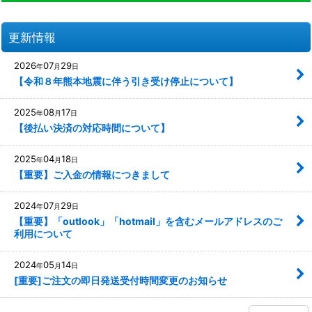
更新情報
2026
07
29
年
月
日
【令和８年熊本地震に伴う引き受け停止について】
2025
08
17
年
月
日
【後払い決済の対応時間について】
2025
04
18
年
月
日
【重要】ご入金の情報につきまして
2024
07
29
年
月
日
【重要】「outlook」「hotmail」を含むメールアドレスのご
利用について
2024
05
14
年
月
日
[重要]ご注文の即日発送受付時間変更のお知らせ