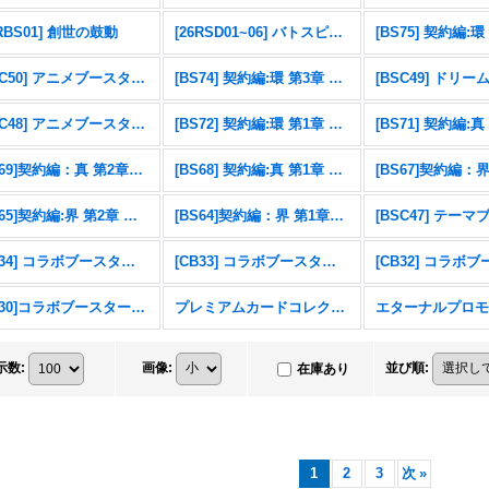
6RBS01] 創世の鼓動
[26RSD01~06] バトスピエントリーデッキ
[BSC50] アニメブースター RESONATING STARS
[BS74] 契約編:環 第3章 覇極来臨
[BSC48] アニメブースター バーニングレガシー
[BS72] 契約編:環 第1章 廻帰再醒
[BS69]契約編：真 第2章：原初の襲来
[BS68] 契約編:真 第1章 神々の戦い
[BS65]契約編:界 第2章 極争
[BS64]契約編：界 第1章：閃刃
[CB34] コラボブースター 仮面ライダー 善悪の選択
[CB33] コラボブースター ペルソナ３ リロード
[CB30]コラボブースター 仮面ライダー 〜神秘なる願い〜
プレミアムカードコレクション三賢神
示数
:
画像
:
並び順
:
在庫あり
1
2
3
次
»