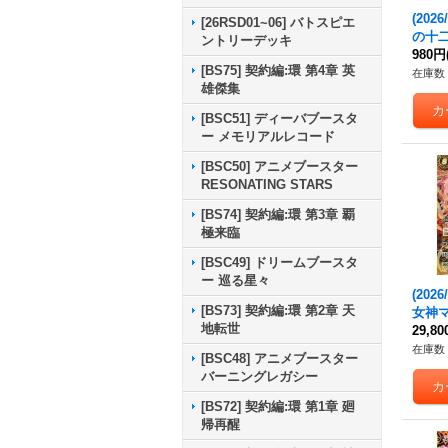
(2026
[26RSD01~06] バトスピエ
の十
ントリーデッキ
ィーガ
980円
[BS75] 契約編:環 第4章 英
S76-
在庫数 
雄傑集
[BSC51] ディーバブースタ
ー メモリアルレコード
[BSC50] アニメブースター
RESONATING STARS
[BS74] 契約編:環 第3章 覇
極来臨
[BSC49] ドリームブースタ
ー 巡る星々
(2026
[BS73] 契約編:環 第2章 天
女神
地転世
ー【CP
29,8
CP0
在庫数 
[BSC48] アニメブースター
バーニングレガシー
[BS72] 契約編:環 第1章 廻
帰再醒