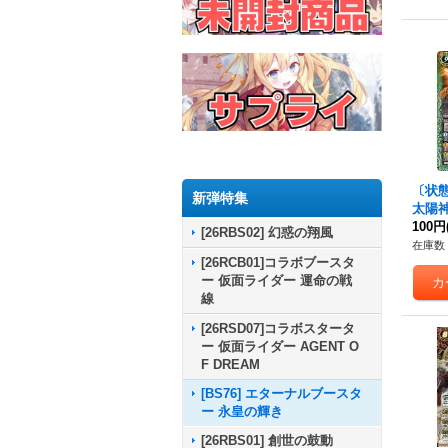
〔状態A
新弾特集
太陽
コンΩ
100円
[26RBS02] 幻惑の翔風
P03
在庫数 
[26RCB01]コラボブースタ
ー 仮面ライダー 運命の戦
線
[26RSD07]コラボスタータ
ー 仮面ライダー AGENT O
F DREAM
[BS76] エターナルブースタ
ー 永皇の輝き
[26RBS01] 創世の鼓動