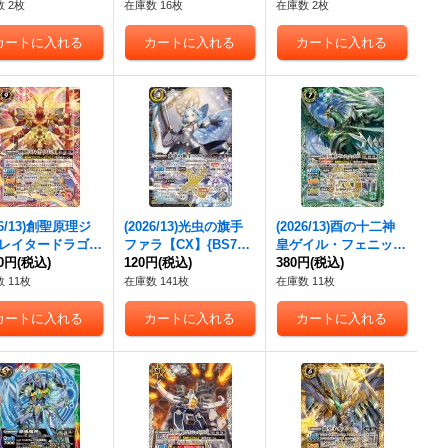
録)【C-SEC】{B
CP02}《紫》
録)【C-SEC】{BS74-0
 2枚
在庫数 16枚
在庫数 2枚
-083}《黄》
76}《赤》
26/13)創聖原理ジ
(2026/13)光虫の旗手
(2026/13)酉の十二神
レイタードラゴ
ファラ【CX】{BS76-
皇ゲイル・フェニック
梵【CP】{BS76-
80円
(税込)
CX03}《白》
120円
(税込)
スX【X】{BS76-X06}
380円
(税込)
01}《赤》
《緑》
 11枚
在庫数 141枚
在庫数 11枚