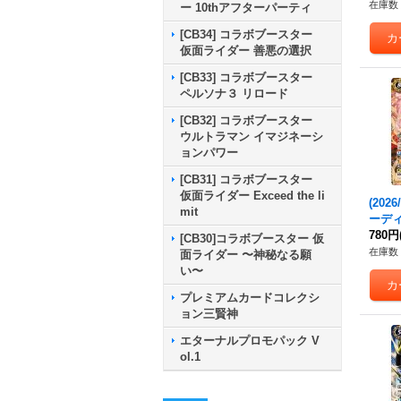
10}
在庫数 
ー 10thアフターパーティ
[CB34] コラボブースター
仮面ライダー 善悪の選択
[CB33] コラボブースター
ペルソナ３ リロード
[CB32] コラボブースター
ウルトラマン イマジネーシ
ョンパワー
[CB31] コラボブースター
仮面ライダー Exceed the li
(202
mit
ーデ
P】{B
780円
[CB30]コラボブースター 仮
《黄
在庫数 
面ライダー 〜神秘なる願
い〜
プレミアムカードコレクシ
ョン三賢神
エターナルプロモパック V
ol.1