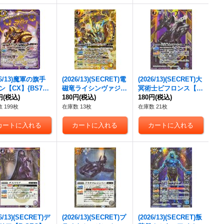
26/13)魔軍の旗手
(2026/13)(SECRET)電
(2026/13)(SECRET)大
ン【CX】{BS76-
磁竜ライシンヴァジュ
冥術士ビフロンス【M
01}《紫》
円
(税込)
ドラ【M-SEC】{BS76
180円
(税込)
-SEC】{BS76-012}
180円
(税込)
-050}《黄》
《紫》
 199枚
在庫数 13枚
在庫数 21枚
26/13)(SECRET)デ
(2026/13)(SECRET)プ
(2026/13)(SECRET)叛