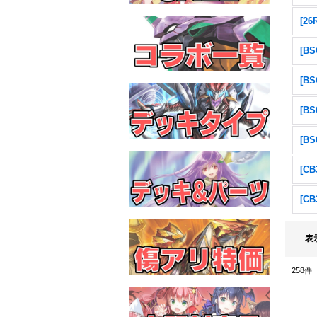
[2
表
258
件