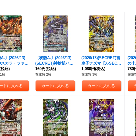
-〕(2026/13)
〔状態A-〕(2026/13)
(2026/13)(SECRET)雷
(20
神スカラ・ファル
(SECRET)神槍槌ハン
皇子ナズマ【X-SEC】
の十
【CP】{BS76-C
(税込)
マースピア【R-SEC】
160円
(税込)
{BS76-X11}《黄》
1,080円
(税込)
ィ・
780
}《緑》
{BS76-068}《青》
{BS
1枚
在庫数 2枚
在庫数 3枚
在庫数