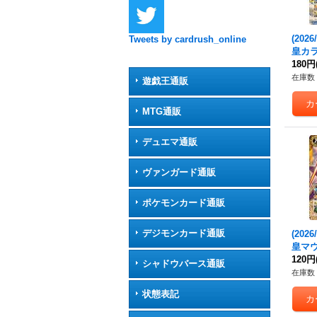
(202
Tweets by cardrush_online
皇カ
【X】{
180円
《青
在庫数 
遊戯王通販
MTG通販
デュエマ通販
ヴァンガード通販
ポケモンカード通販
デジモンカード通販
(202
皇マ
{BS7
120円
シャドウバース通販
在庫数 
状態表記