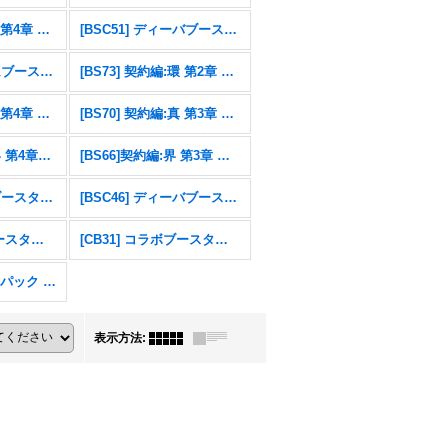
[BS75] 契約編:環 第4章 英雄傑集
[BSC51] ディーバブースター メモリアルレコード
[BSC49] ドリームブースター 巡る星々
[BS73] 契約編:環 第2章 天地転世
[BS71] 契約編:真 第4章 神王の帰還
[BS70] 契約編:真 第3章 全天の覇神
[BS67]契約編：界 第4章：界導
[BS66]契約編:界 第3章 紡約
[BSC47] テーマブースター REBIRTH OF LEGENDS
[BSC46] ディーバブースター 10thアフターパーティ
[CB32] コラボブースター ウルトラマン イマジネーションパワー
[CB31] コラボブースター 仮面ライダー Exceed the limit
エターナルプロモパック Vol.1
表示方法
: