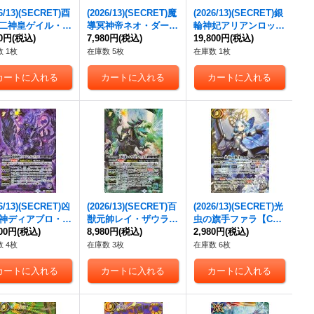
26/13)(SECRET)酉
(2026/13)(SECRET)魔
(2026/13)(SECRET)銀
二神皇ゲイル・フ
導冥神帝ネオ・ダー
輪神妃アリアンロッ
ックスX【X-SE
80円
(税込)
ク・クリュメノス【C
7,980円
(税込)
ド・ティール【CP-SE
19,800円
(税込)
BS76-X06}《緑》
P-SEC】{BS76-CP02}
C】{BS76-CP04}
 1枚
在庫数 5枚
在庫数 1枚
《紫》
《白》
26/13)(SECRET)凶
(2026/13)(SECRET)百
(2026/13)(SECRET)光
神ディアブロ・ガ
獣元帥レイ・ザウラ
虫の旗手ファラ【CX-
ィノス【AX-SE
800円
(税込)
ー・ワイルズ【AX-SE
8,980円
(税込)
SEC】{BS76-CX03}
2,980円
(税込)
BS76-AX01}
C】{BS76-AX02}
《白》
 4枚
在庫数 3枚
在庫数 6枚
》
《緑》