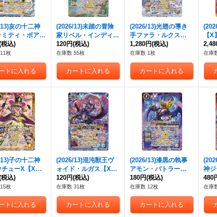
6/13)亥の十二神
(2026/13)未踏の冒険
(2026/13)光翅の導き
(20
ラミティ・ボアX
家リベル・インディー
手ファラ・ルクス
【X】
BS76-X12}
(税込)
【X】{BS76-X05}
120円
(税込)
【X】{BS76-X07}
1,280円
(税込)
《多
2,4
》
《緑》
《白》
11枚
在庫数 55枚
在庫数 1枚
在庫数
6/13)子の十二神
(2026/13)混沌獣王ヴ
(2026/13)漆黒の執事
(20
ウチューX【X】
ォイド・ルガス【X】
アモン・バトラー
神ジ
6-X10}《黄》
(税込)
{BS76-X13}《青》
120円
(税込)
【X】{BS76-X04}
180円
(税込)
ム【X
480
《紫》
《赤
15枚
在庫数 31枚
在庫数 12枚
在庫数