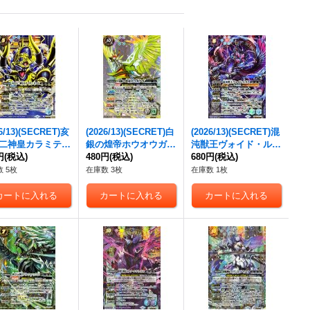
26/13)(SECRET)亥
(2026/13)(SECRET)白
(2026/13)(SECRET)混
二神皇カラミテ
銀の煌帝ホウオウガ
沌獣王ヴォイド・ルガ
ボアX【X-SEC】
円
(税込)
【X-SEC】{BS76-X0
480円
(税込)
ス【X-SEC】{BS76-X
680円
(税込)
76-X12}《青》
9}《白》
13}《青》
 5枚
在庫数 3枚
在庫数 1枚