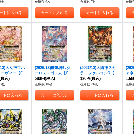
《黄》
スト/BS76収録)【C-S
ト/BS76収録)【C-SE
76収
6枚
在庫数 4枚
在庫数 7枚
在庫数
EC】{BS75-085}
C】{BS73-076}《緑》
S75
《青》
6/13)大女神マハ
(2026/13)聖導神兵タ
(2026/13)太陽神スカ
(20
ィーヴィー【C
ーロス・ゴレム【C
ラ・ファルコンΩ【C
ェネ
S76-CP05}
(税込)
P】{BS76-CP06}
580円
(税込)
P】{BS76-CP03}
120円
(税込)
ン・
1,6
》
《青》
《緑》
CP
3枚
在庫数 10枚
在庫数 24枚
在庫数