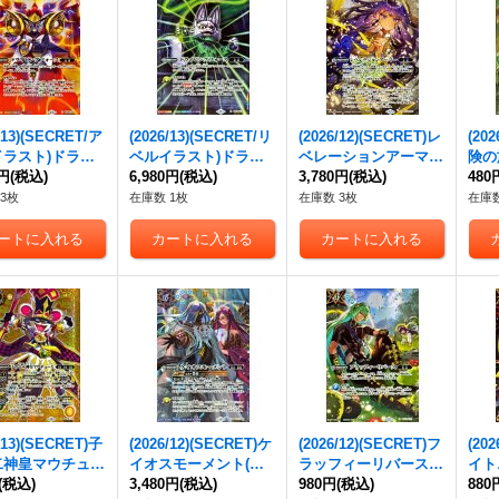
/13)(SECRET/ア
(2026/13)(SECRET/リ
(2026/12)(SECRET)レ
(20
イラスト)ドライ
ベルイラスト)ドライ
ベレーションアーマー
険の
フォース【X-S
0円
(税込)
ビングフォース【X-S
6,980円
(税込)
(ミトライラスト/BS76
3,780円
(税込)
SEC
480
BS76-X15}
EC】{BS76-X15}
収録)【C-SEC】{BS7
《緑
3枚
在庫数 1枚
在庫数 3枚
在庫数
》
《多》
4-083}《白》
/13)(SECRET)子
(2026/12)(SECRET)ケ
(2026/12)(SECRET)フ
(20
二神皇マウチュー
イオスモーメント(ケ
ラッフィーリバース
イト
SEC】{BS76-X
(税込)
イオス&ニュクスイラ
3,480円
(税込)
(ユムカアシュイラス
980円
(税込)
(イ
880