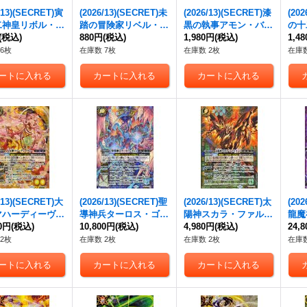
/13)(SECRET)寅
(2026/13)(SECRET)未
(2026/13)(SECRET)漆
(20
二神皇リボル・テ
踏の冒険家リベル・イ
黒の執事アモン・バト
の十
X【X-SEC】{B
(税込)
ンディー【X-SEC】
880円
(税込)
ラー【X-SEC】{BS76
1,980円
(税込)
ェニ
1,4
X02}《赤》
{BS76-X05}《緑》
-X04}《紫》
C】{
6枚
在庫数 7枚
在庫数 2枚
在庫数
/13)(SECRET)大
(2026/13)(SECRET)聖
(2026/13)(SECRET)太
(20
マハーディーヴィ
導神兵ターロス・ゴレ
陽神スカラ・ファルコ
龍魔
-SEC】{BS76-
00円
(税込)
ム【CP-SEC】{BS76-
10,800円
(税込)
ンΩ【CP-SEC】{BS7
4,980円
(税込)
ンデ
24,
5}《黄》
CP06}《青》
6-CP03}《緑》
C】{
2枚
在庫数 2枚
在庫数 2枚
在庫数
《紫