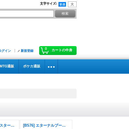
文字サイズ
:
0
カートの中身
ログイン
新規登録
MTG通販
ポケカ通販
[26RSD07]コラボスターター 仮面ライダー AGENT OF DREAM
[BS76] エターナルブースター 永皇の輝き