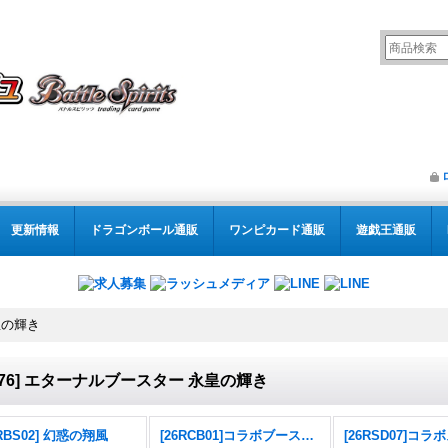
更新情報
ドラゴンボール通販
ワンピカード通販
遊戯王通販
皇の輝き
S76] エターナルブースター 永皇の輝き
6RBS02] 幻惑の翔風
[26RCB01]コラボブースター 仮面ライダー 運命の戦線