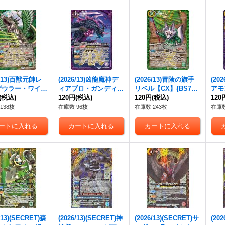
6/13)百獣元帥レ
(2026/13)凶龍魔神デ
(2026/13)冒険の旗手
(20
ザウラー・ワイル
ィアブロ・ガンディノ
リベル【CX】{BS76-
アモ
】{BS76-AX0
(税込)
ス【AX】{BS76-AX0
120円
(税込)
CX02}《緑》
120円
(税込)
CX
120
緑》
1}《紫》
138枚
在庫数 96枚
在庫数 243枚
在庫数
/13)(SECRET)森
(2026/13)(SECRET)神
(2026/13)(SECRET)サ
(20