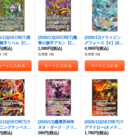
26/13)(SECRET)冒
(2026/13)(SECRET)魔
(2026/13)ドライビン
旗手リベル【CX-
軍の旗手アモン【CX-
グフォース【X】{BS7
】{BS76-CX02}
円
(税込)
SEC】{BS76-CX01}
1,080円
(税込)
6-X15}《多》
4,980円
(税込)
》
《紫》
 7枚
在庫数 2枚
在庫数 6枚
26/12)(SECRET)ラ
(2026/13)魔導冥神帝
(2026/12)(SECRET)マ
ニングテンペスト
ネオ・ダーク・クリュ
グマドロー(オメテオ
ンドライラスト/BS
円
(税込)
メノス【CP】{BS76-
280円
(税込)
トルイラスト/BS76収
1,780円
(税込)