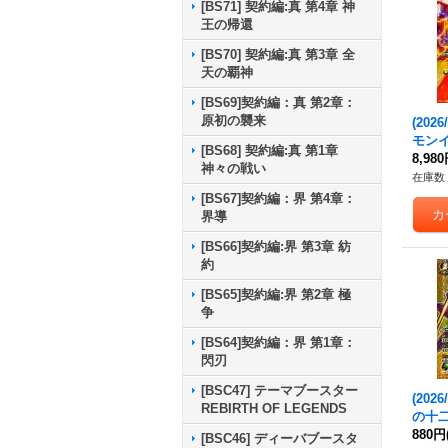
[BS71] 契約編:真 第4章 神
王の帰還
[BS70] 契約編:真 第3章 全
天の覇神
[BS69]契約編：真 第2章：
原初の襲来
(2026
モン
[BS68] 契約編:真 第1章
ビング
8,98
神々の戦い
EC】{
在庫数 
《多
[BS67]契約編：界 第4章：
界導
[BS66]契約編:界 第3章 紡
約
[BS65]契約編:界 第2章 極
争
[BS64]契約編：界 第1章：
閃刃
[BSC47] テーマブースター
(2026
REBIRTH OF LEGENDS
の十
X【X-
880円
[BSC46] ディーバブースタ