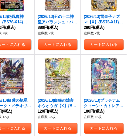
26/13)絶風魔神
(2026/13)丑の十二神
(2026/13)雷皇子ナズ
{BS76-X14}
皇アバランシュ・バイ
マ【X】{BS76-X11}
》
80円
(税込)
ソンX【X】{BS76-X0
880円
(税込)
《黄》
280円
(税込)
8}《白》
 7枚
在庫数 2枚
在庫数 2枚
26/13)紅蓮の龍星
(2026/13)白銀の煌帝
(2026/13)プラチナム
ーク・メテオヴル
ホウオウガ【X】{BS7
クィーン・カトレア
】{BS76-X01}
円
(税込)
6-X09}《白》
120円
(税込)
【AX】{BS76-AX03}
180円
(税込)
》
《白》
 12枚
在庫数 23枚
在庫数 15枚