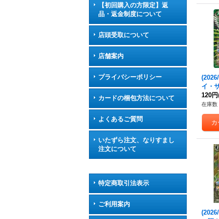
【初回購入の方限定】返
品・返金制度について
店頭受取について
店舗案内
プライバシーポリシー
(202
イ・
ズ【AX
120円
カードの梱包方法について
2}《
在庫数 
よくあるご質問
いたずら注文、なりすまし
注文について
特定商取引法表示
ご利用案内
(2026